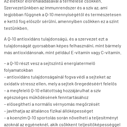
Az életkor előrehaladásával a termelése csökken.
Szervezetünkben az immunrendszer és a szív az, ami
legjobban függnek a Q-10 mennyiségétől és természetesen
e kettő fog először sérülni, amennyiben csökken ez a szint
testünkben.
A Q-10 antioxidáns tulajdonságú, és a szervezet ezt a
tulajdonságát gyorsabban képes felhasználni, mint bármely
más antioxidánsnak, mint például E-vitamin vagy C-vitamin.
– a Q-10 részt vesz a sejtszintű energiatermelő
folyamatokban
– antioxidáns tulajdonságainál fogva védi a sejteket az
oxidatív stressz ellen, mely a sejtek öregedéséért felelős
– a megfelelő Q-10 ellátottság hozzájárulhat a szív
egészséges működésének fenntartásához
– elősegítheti a normális vérnyomás megőrzését
– javíthatja az általános fizikai állóképességet
– a koenzim Q-10 sportolás során növelheti a teljesítményt
azoknál az egyéneknél, akik csökkent teljesítőképességgel