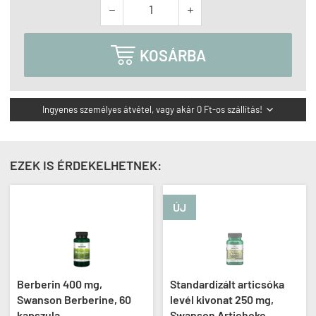



KOSÁRBA
Ingyenes személyes átvétel, vagy akár 0 Ft-os szállítás!

EZEK IS ÉRDEKELHETNEK:
ÚJ
Berberin 400 mg,
Standardizált articsóka
Swanson Berberine, 60
levél kivonat 250 mg,
kapszula
Swanson Artichoke