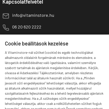
Kapcsolatfelvétel
E
info@vitaminstore.hu
M
06 20 620 2222
1141 Budapest,
T
Szugló u. 83-85.
Cookie beállítások kezelése
H-P:
10:00-18:00
A Vitaminstore-nál sütiket (cookie) és egyéb technológiákat
Márkák
alkalmazunk oldalaink forgalmának mérésére és elemzésére, a
látogatók érdeklődéséhez való igazítására, valamint személyre
szabott tartalmak és ajánlatok megjelenítése érdekében. Kérjük,
olvassa el Adatkezelési Tájékoztatónkat, amelyben részletes
információkat talál az általunk használt sütikről. Ha a „Minden
Valuta választás
javasolt süti engedélyezése” lehetőséget választja, akkor elfogadja
az általunk alkalmazott sütik használatát, mellyel hozzájárul
szolgáltatásaink fejlesztéséhez és a lehető legrelevánsabb ajánlatok
megjelenítéséhez. Ha a „A szükséges sütik engedélyezése”
lehetőséget választja, akkor csak a nélkülözhetetlen sütiket fogjuk
használni, ebben az esetben nem tudunk Önnek személyre szabott