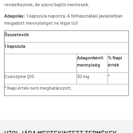
rendelkeznek, de szervi bajtól mentesek.
Adagolás:
1 kapszula naponta. A felhasználási javaslatban
megadott mennyiséget ne lépje túl!
Összetevők
1 kapszula
Adagonkénti
% Napi
mennyiség
érték
Coenzyme Q10
30 mg
*
* Napi érték nem meghatározott.
UTOLJÁRA MEGTEKINTETT TERMÉKEK