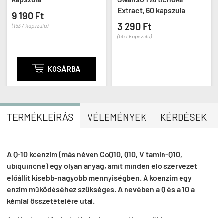
Extract, 60 kapszula
9 190 Ft
3 290 Ft
(153 / kapszula)
(55 / kapszula)

KOSÁRBA
TERMÉKLEÍRÁS
VÉLEMÉNYEK
KÉRDÉSEK
A Q-10 koenzim (más néven CoQ10, Q10, Vitamin-Q10,
ubiquinone) egy olyan anyag, amit minden élő szervezet
előállít kisebb-nagyobb mennyiségben. A koenzim egy
enzim működéséhez szükséges. A nevében a Q és a 10 a
kémiai összetételére utal.