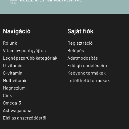
Navigáció
Saját fiók
Rólunk
Regisztráció
Vitamin+ pontgyűjtés
Belépés
Legnépszerűbb kategóriák
Adatmódosítás
D-vitamin
Eddigi rendeléseim
C-vitamin
Kedvenc termékek
Multivitamin
Letölthető termékek
Magnézium
Cink
Omega-3
Ashwagandha
Elállás a szerződéstől