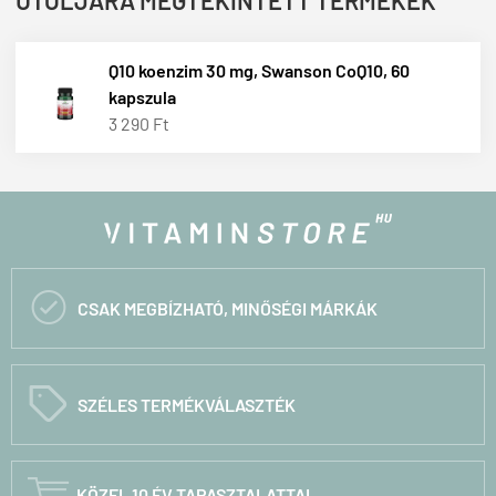
Q10 koenzim 30 mg, Swanson CoQ10, 60
kapszula
3 290 Ft

CSAK MEGBÍZHATÓ, MINŐSÉGI MÁRKÁK
C
SZÉLES TERMÉKVÁLASZTÉK

KÖZEL 10 ÉV TAPASZTALATTAL