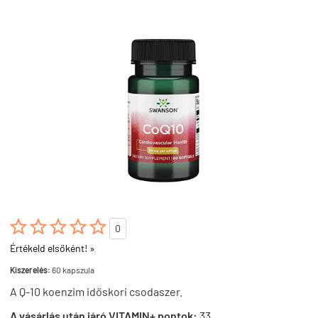





0
Értékeld elsőként! »
Kiszerelés:
60 kapszula
A Q-10 koenzim időskori csodaszer.
A vásárlás után járó VITAMIN+ pontok:
33