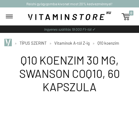
Reishi gyógygomba kivonat most 20% kedvezménnyel!
0

Ingyenes szállítás 19 000 Ft-tól ✓
»
TÍPUS SZERINT
»
Vitaminok A-tól Z-ig
»
Q10 koenzim
Q10 KOENZIM 30 MG,
SWANSON COQ10, 60
KAPSZULA