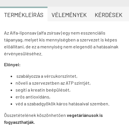
TERMÉKLEÍRÁS
VÉLEMÉNYEK
KÉRDÉSEK
Az Alfa-liponsav (alfa zsírsav) egy nem esszenciális
tápanyag, melyet kis mennyiségben a szervezet is képes
előállítani, de ez a mennyiség nem elegendő a hatásainak
érvényesüléséhez.
Előnyei:
szabályozza a vércukorszintet,
növeli a szervezetben az ATP szintjét,
segíti a kreatin beépülését,
erős antioxidáns,
véd a szabadgyökök káros hatásaival szemben.
Összetételének köszönhetően
vegetáriánusok is
fogyaszthatják.