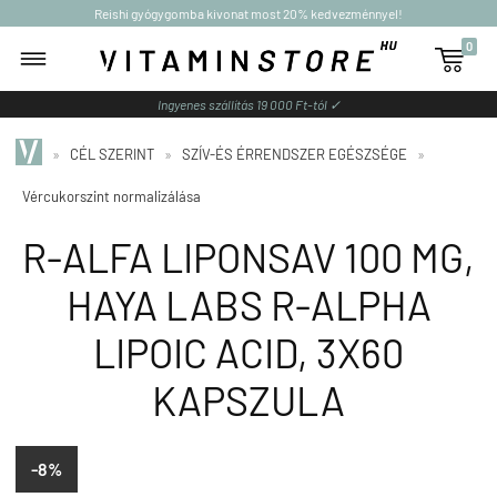
Reishi gyógygomba kivonat most 20% kedvezménnyel!
0

Ingyenes szállítás 19 000 Ft-tól ✓
»
CÉL SZERINT
»
SZÍV-ÉS ÉRRENDSZER EGÉSZSÉGE
»
Vércukorszint normalizálása
R-ALFA LIPONSAV 100 MG,
HAYA LABS R-ALPHA
LIPOIC ACID, 3X60
KAPSZULA
-8%