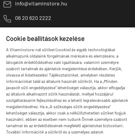
E
info@vitaminstore.hu
M
06 20 620 2222
1141 Budapest,
T
Szugló u. 83-85.
Cookie beállítások kezelése
H-P:
10:00-18:00
A Vitaminstore-nál sütiket (cookie) és egyéb technológiákat
Márkák
alkalmazunk oldalaink forgalmának mérésére és elemzésére, a
látogatók érdeklődéséhez való igazítására, valamint személyre
szabott tartalmak és ajánlatok megjelenítése érdekében. Kérjük,
olvassa el Adatkezelési Tájékoztatónkat, amelyben részletes
információkat talál az általunk használt sütikről. Ha a „Minden
Valuta választás
javasolt süti engedélyezése” lehetőséget választja, akkor elfogadja
az általunk alkalmazott sütik használatát, mellyel hozzájárul
szolgáltatásaink fejlesztéséhez és a lehető legrelevánsabb ajánlatok
megjelenítéséhez. Ha a „A szükséges sütik engedélyezése”
lehetőséget választja, akkor csak a nélkülözhetetlen sütiket fogjuk
használni, ebben az esetben nem tudunk Önnek személyre szabott
tartalmat és az érdeklődésének megfelelő ajánlatokat biztosítani.
További információk a sütikről és a személyes adatok