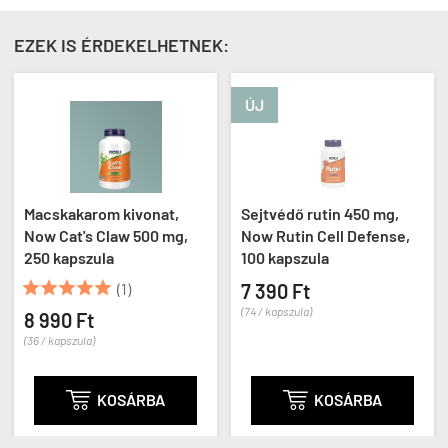
EZEK IS ÉRDEKELHETNEK:
ÚJ
Macskakarom kivonat,
Sejtvédő rutin 450 mg,
Now Cat's Claw 500 mg,
Now Rutin Cell Defense,
250 kapszula
100 kapszula





(1)
7 390 Ft
(74 / kapszula)
8 990 Ft
(36 / kapszula)

KOSÁRBA

KOSÁRBA