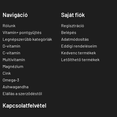
Navigáció
Saját fiók
Rólunk
Regisztráció
Vitamin+ pontgyűjtés
Belépés
Legnépszerűbb kategóriák
Adatmódosítás
D-vitamin
Eddigi rendeléseim
C-vitamin
Kedvenc termékek
Multivitamin
Letölthető termékek
Magnézium
Cink
Omega-3
Ashwagandha
Elállás a szerződéstől
Kapcsolatfelvétel