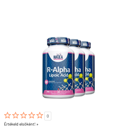





0
Értékeld elsőként! »