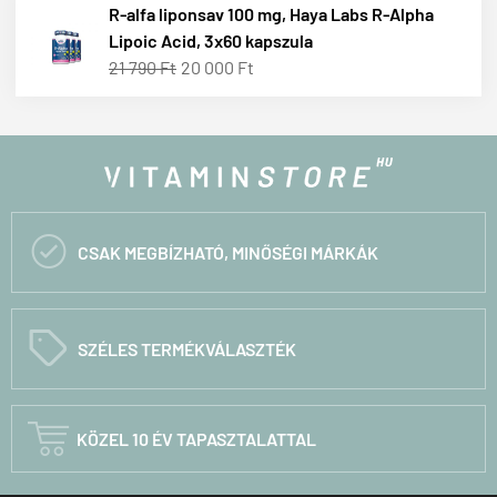
R-alfa liponsav 100 mg, Haya Labs R-Alpha
Lipoic Acid, 3x60 kapszula
21 790 Ft
20 000 Ft

CSAK MEGBÍZHATÓ, MINŐSÉGI MÁRKÁK
C
SZÉLES TERMÉKVÁLASZTÉK

KÖZEL 10 ÉV TAPASZTALATTAL