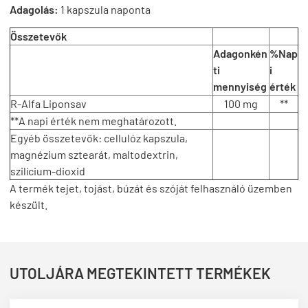
Adagolás:
1 kapszula naponta
Összetevők
Adagonkén
%Nap
ti
i
mennyiség
érték
R-Alfa Liponsav
100 mg
**
**A napi érték nem meghatározott.
Egyéb összetevők: cellulóz kapszula,
magnézium sztearát, maltodextrin,
szilícium-dioxid
A termék tejet, tojást, búzát és szóját felhasználó üzemben
készült.
UTOLJÁRA MEGTEKINTETT TERMÉKEK