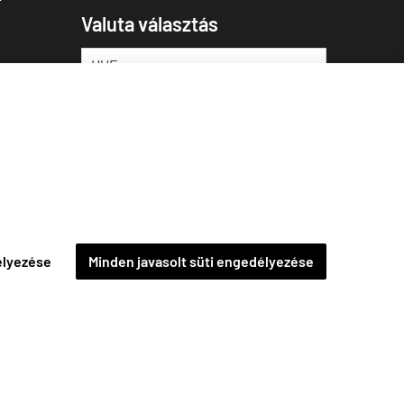
Valuta választás
élyezése
Minden javasolt süti engedélyezése