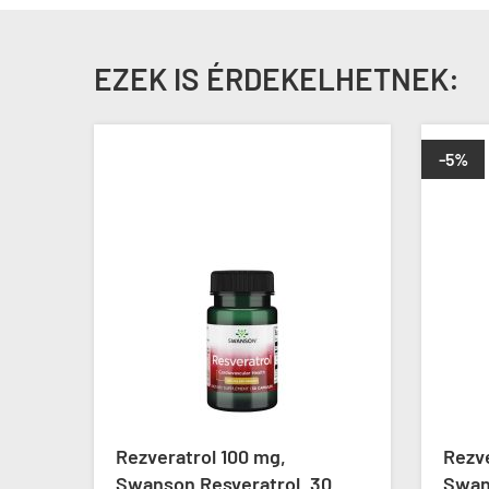
EZEK IS ÉRDEKELHETNEK:
-5%
Rezveratrol 100 mg,
Rezv
x30
Swanson Resveratrol, 30
Swan