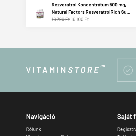
Rezveratrol Koncentrátum 500 mg,
Natural Factors ResveratrolRich Su...
16 780 Ft
16 100 Ft

Navigáció
Saját 
Rólunk
Regisztr