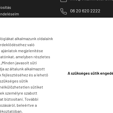
osítás
M
06 20 620 2222
endeléseim
 termékek
1141 Budapest,
T
Szugló u. 83-85.
tő termékek
H-P:
10:00-18:00
lógiákat alkalmazunk oldalaink
érdeklődéséhez való
s ajánlatok megjelenítése
tatónkat, amelyben részletes
a „Minden javasolt süti
ja az általunk alkalmazott
A szükséges sütik enged
k fejlesztéséhez és a lehető
 szükséges sütik
 nélkülözhetetlen sütiket
nek személyre szabott
t biztosítani. További
ozásáról, beleértve a
jékoztatóban.
 Extract,...