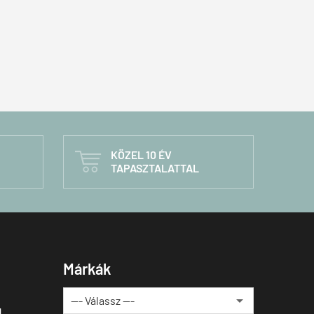
KÖZEL 10 ÉV

TAPASZTALATTAL
Márkák
u