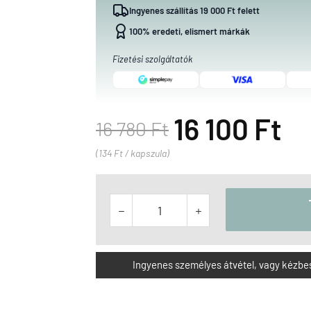
Ingyenes szállítás 19 000 Ft felett
100% eredeti, elismert márkák
Fizetési szolgáltatók
16 100 Ft
16 780 Ft
(134 Ft / kapszula)


Ingyenes személyes átvétel, vagy kézbesít