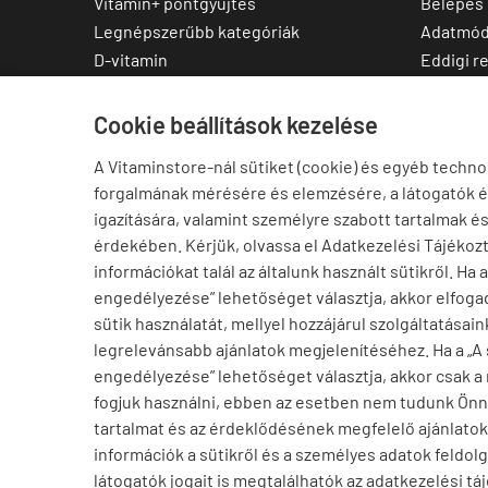
Vitamin+ pontgyűjtés
Belépés
Legnépszerűbb kategóriák
Adatmód
D-vitamin
Eddigi r
C-vitamin
Kedvenc
Multivitamin
Letölthe
Cookie beállítások kezelése
Magnézium
A Vitaminstore-nál sütiket (cookie) és egyéb techno
Cink
forgalmának mérésére és elemzésére, a látogatók 
Omega-3
igazítására, valamint személyre szabott tartalmak é
Ashwagandha
érdekében. Kérjük, olvassa el Adatkezelési Tájékoz
Elállás a szerződéstől
információkat talál az általunk használt sütikről. Ha 
engedélyezése” lehetőséget választja, akkor elfogad
sütik használatát, mellyel hozzájárul szolgáltatásain
legrelevánsabb ajánlatok megjelenítéséhez. Ha a „A
engedélyezése” lehetőséget választja, akkor csak a
fogjuk használni, ebben az esetben nem tudunk Ön
tartalmat és az érdeklődésének megfelelő ajánlatoka
információk a sütikről és a személyes adatok feldolg
Ajánlott termék
látogatók jogait is megtalálhatók az adatkezelési tá
Rezveratrol vörösbor kivonattal 50 mg, Now Resveratrol with Red Wine