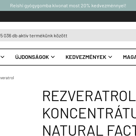
Reishi gyógygomba kivonat most 20% kedvezménnyel!
ÚJDONSÁGOK
KEDVEZMÉNYEK
MAGA



veratrol
REZVERATROL
KONCENTRÁTU
NATURAL FAC