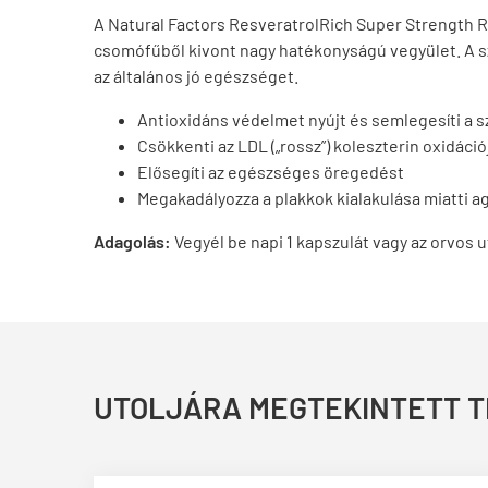
A Natural Factors ResveratrolRich Super Strength R
csomófűből kivont nagy hatékonyságú vegyület. A sz
az általános jó egészséget.
Antioxidáns védelmet nyújt és semlegesíti a 
Csökkenti az LDL („rossz”) koleszterin oxidációj
Elősegíti az egészséges öregedést
Megakadályozza a plakkok kialakulása miatti a
Adagolás:
Vegyél be napi 1 kapszulát vagy az orvos u
UTOLJÁRA MEGTEKINTETT 