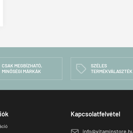
CSAK MEGBÍZHATÓ,
SZÉLES
C
MINŐSÉGI MÁRKÁK
TERMÉKVÁLASZTÉK
fiók
Kapcsolatfelvétel
áció
E
info@vitaminstore.h