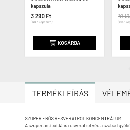
kapszula
kaps
3 290 Ft
10 18
(110 / kapszula)
(161 / ka
KOSÁRBA

TERMÉKLEÍRÁS
VÉLEM
SZUPER ERŐS RESVERATROL KONCENTRÁTUM
A szuper antioxidáns resveratrol véd a szabad gyökö