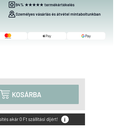
94% ★★★★★ termékértékelés
Személyes vásárlás és átvétel mintaboltunkban

KOSÁRBA
i
és akár 0 Ft szállítási díjért!