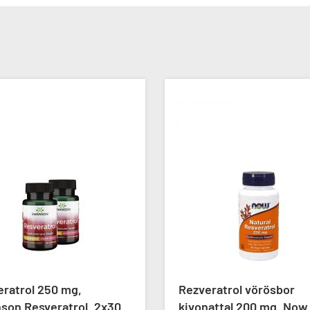
eratrol 250 mg,
Rezveratrol vörösbor
son Resveratrol, 2x30
kivonattal 200 mg, Now