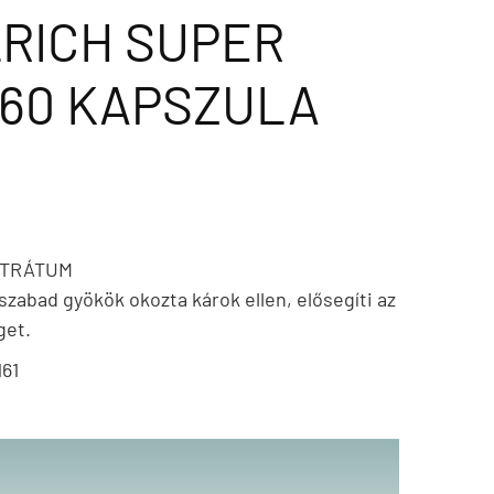
RICH SUPER
X60 KAPSZULA
NTRÁTUM
szabad gyökök okozta károk ellen, elősegíti az
get.
161