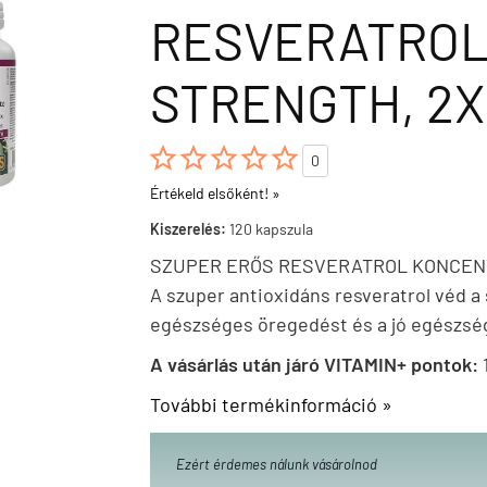
RESVERATROL
STRENGTH, 2





0
Értékeld elsőként! »
Kiszerelés:
120 kapszula
SZUPER ERŐS RESVERATROL KONCE
A szuper antioxidáns resveratrol véd a 
egészséges öregedést és a jó egészsé
A vásárlás után járó VITAMIN+ pontok:
További termékinformáció »
Ezért érdemes nálunk vásárolnod