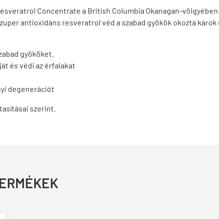
esveratrol Concentrate a British Columbia Okanagan-völgyében te
uper antioxidáns resveratrol véd a szabad gyökök okozta károk 
szabad gyököket.
át és védi az érfalakat
gyi degenerációt
tasításai szerint.
TERMÉKEK