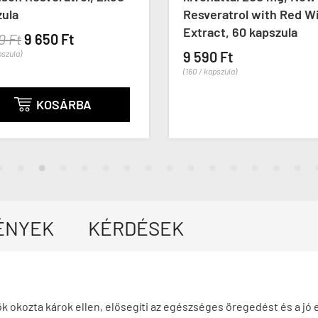
zula
Resveratrol with Red W
Extract, 60 kapszula
0 Ft
9 650 Ft
pszula)
9 590 Ft
(160 / kapszula)
KOSÁRBA

ÉNYEK
KÉRDÉSEK
k okozta károk ellen, elősegíti az egészséges öregedést és a jó