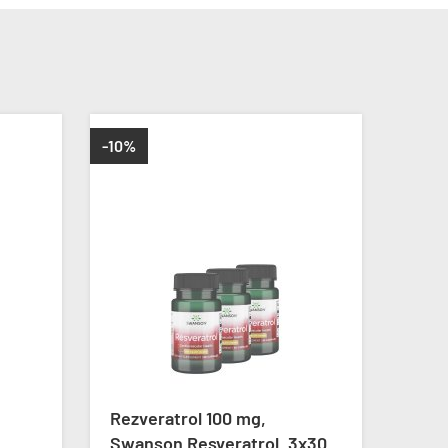
-10%
Rezveratrol 100 mg,
Rezv
Swanson Resveratrol, 3x30
Labs