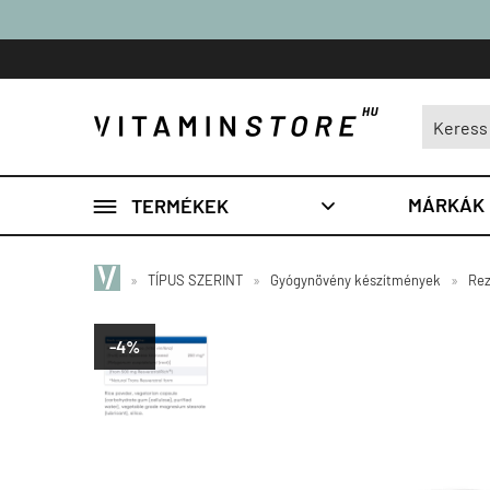

MÁRKÁK
TERMÉKEK

»
TÍPUS SZERINT
»
Gyógynövény készítmények
»
Rez
-4%