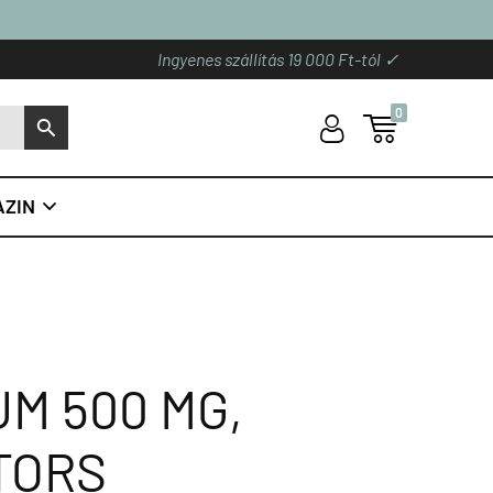
Ingyenes szállítás 19 000 Ft-tól ✓
0
U

S
ZIN

M 500 MG,
TORS