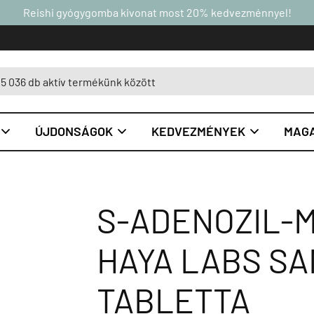
Reishi gyógygomba kivonat most 20% kedvezménnyel!
ÚJDONSÁGOK
KEDVEZMÉNYEK
MAGA



S-ADENOZIL-M
HAYA LABS SA
TABLETTA