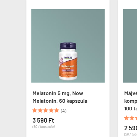
ő
Melatonin 5 mg, Now
Májv
Melatonin, 60 kapszula
kompl
100 t





(4)


3 590 Ft
(60 / kapszula)
2 59
(26 / tab