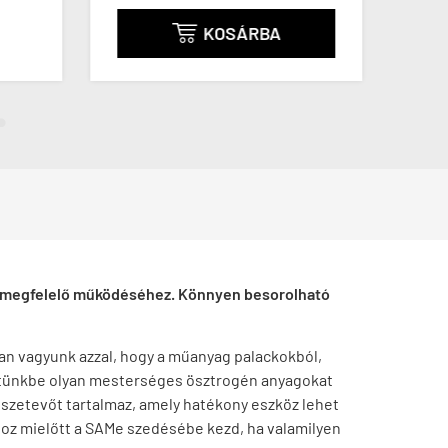
KOSÁRBA

st megfelelő működéséhez. Könnyen besorolható
an vagyunk azzal, hogy a műanyag palackokból,
estünkbe olyan mesterséges ösztrogén anyagokat
sszetevőt tartalmaz, amely hatékony eszköz lehet
ához mielőtt a SAMe szedésébe kezd, ha valamilyen