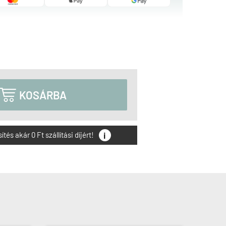

KOSÁRBA
i
és akár 0 Ft szállítási díjért!