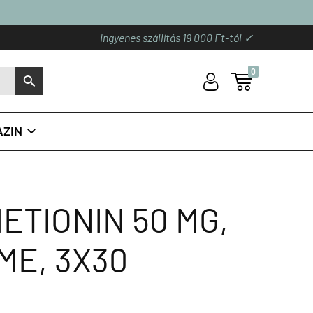
Ingyenes szállítás 19 000 Ft-tól ✓
0
U

S
ZIN

ETIONIN 50 MG,
ME, 3X30