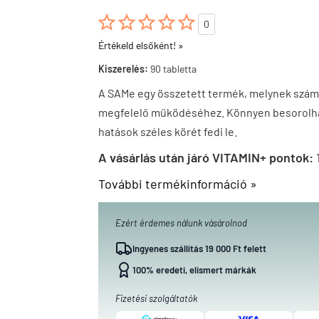





0
Értékeld elsőként! »
Kiszerelés:
90 tabletta
A SAMe egy összetett termék, melynek számo
megfelelő működéséhez. Könnyen besorolhat
hatások széles körét fedi le.
A vásárlás után járó VITAMIN+ pontok:
További termékinformáció »
Ezért érdemes nálunk vásárolnod
Ingyenes szállítás 19 000 Ft felett
100% eredeti, elismert márkák
Fizetési szolgáltatók