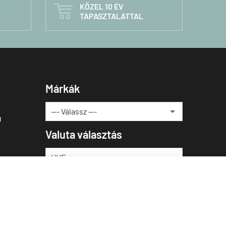
KÖZEL 10 ÉV

TAPASZTALATTAL
Márkák
u
Valuta választás