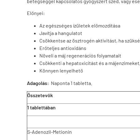
betegséggel kapcsolatos gyógyszert szed, vagy ese
Előnyei:
Az egészséges ízületek előmozdítása
Javítja a hangulatot
Csökkentse az ösztrogén aktivitást, ha szüks
Erőteljes antioxidáns
Növeli a máj regenerációs folyamatait
Csökkenti a hepatoxicitást és a májenzimeket
Könnyen lenyelhető
Adagolás:
Naponta 1 tabletta.
Összetevők
1 tablettában
S-Adenozil-Metionin