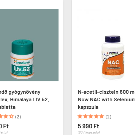
édő gyógynövény
N-acetil-cisztein 600 m
ex, Himalaya LIV 52,
Now NAC with Selenium
abletta
kapszula








(2)
(2)
0 Ft
5 990 Ft
letta)
(60 / kapszula)