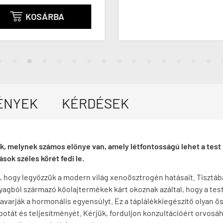
KOSÁRBA

ÉNYEK
KÉRDÉSEK
ék, melynek számos előnye van, amely létfontosságú lehet a te
sok széles körét fedi le.
, hogy legyőzzük a modern világ xenoösztrogén hatásait. Tisztáb
nyagból származó kőolajtermékek kárt okoznak azáltal, hogy a t
varják a hormonális egyensúlyt. Ez a táplálékkiegészítő olyan ö
lapotát és teljesítményét. Kérjük, forduljon konzultációért orvos