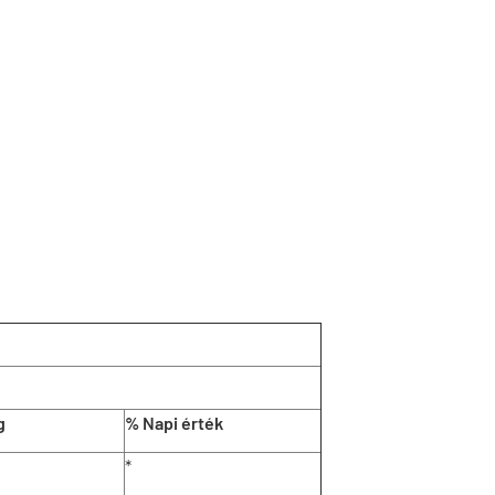
g
% Napi érték
*