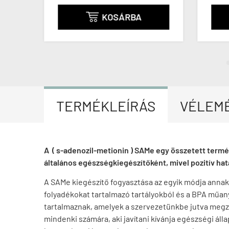
KOSÁRBA

TERMÉKLEÍRÁS
VÉLEM
A ( s-adenozil-metionin ) SAMe egy összetett term
általános egészségkiegészítőként, mivel pozitív hatá
A SAMe kiegészítő fogyasztása az egyik módja annak
folyadékokat tartalmazó tartályokból és a BPA műa
tartalmaznak, amelyek a szervezetünkbe jutva megza
mindenki számára, aki javítani kívánja egészségi ál