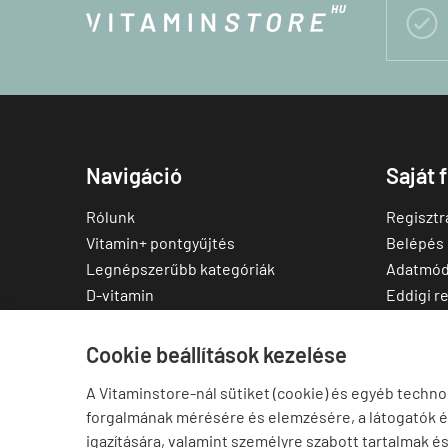

Navigáció
Saját 
Rólunk
Regisztr
Vitamin+ pontgyűjtés
Belépés
Legnépszerűbb kategóriák
Adatmód
D-vitamin
Eddigi r
C-vitamin
Kedvenc
Multivitamin
Letölthe
Cookie beállítások kezelése
Magnézium
A Vitaminstore-nál sütiket (cookie) és egyéb techno
Cink
forgalmának mérésére és elemzésére, a látogatók 
Omega-3
igazítására, valamint személyre szabott tartalmak é