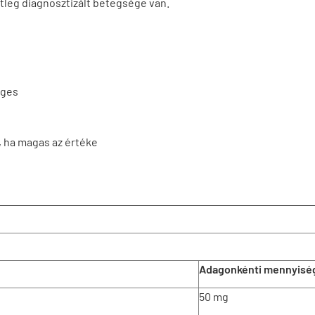
tleg diagnosztizált betegsége van.
éges
, ha magas az értéke
Adagonkénti mennyisé
50 mg