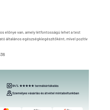
s előnye van, amely létfontosságú lehet a test
ó általános egészségkiegészítőként, mivel pozitív
136
94% ★★★★★ termékértékelés
Személyes vásárlás és átvétel mintaboltunkban