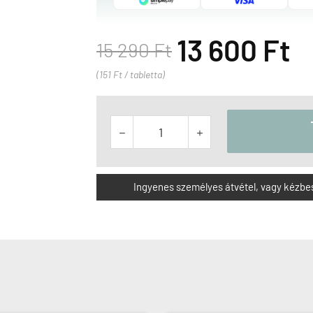
13 600 Ft
15 290 Ft
(151 Ft / tabletta)


Ingyenes személyes átvétel, vagy kézbesít