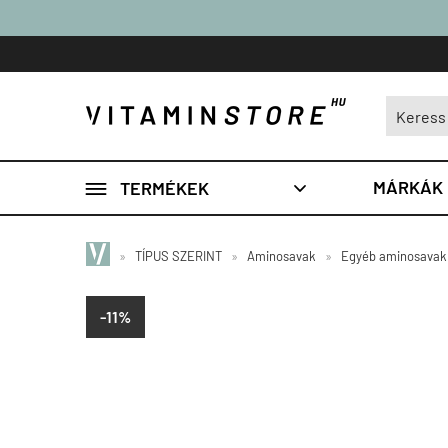

MÁRKÁK
TERMÉKEK

»
TÍPUS SZERINT
»
Aminosavak
»
Egyéb aminosavak
-11%