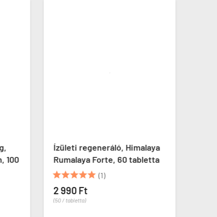
g,
Ízületi regeneráló, Himalaya
Mela
, 100
Rumalaya Forte, 60 tabletta
Mela







(1)
2 990 Ft
6 99
(50 / tabletta)
(39 / ka