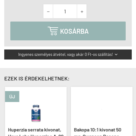



KOSÁRBA
Ingyenes személyes átvétel, vagy akár 0 Ft-os szállítás!

EZEK IS ÉRDEKELHETNEK:
ÚJ
Huperzia serrata kivonat,
Bakopa 10:1 kivonat 50