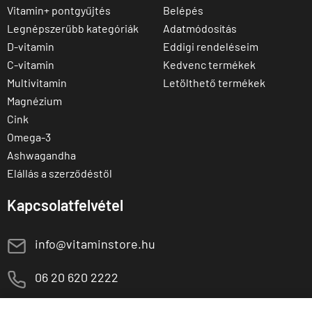
Vitamin+ pontgyűjtés
Belépés
Legnépszerűbb kategóriák
Adatmódosítás
D-vitamin
Eddigi rendeléseim
C-vitamin
Kedvenc termékek
Multivitamin
Letölthető termékek
Magnézium
Cink
Omega-3
Ashwagandha
Elállás a szerződéstől
Kapcsolatfelvétel
E
info@vitaminstore.hu
M
06 20 620 2222
1141 Budapest,