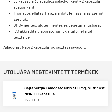
60 kapszula 30 adaghoz palackonként - 2 kapszula
adagonként
1 hónapos ellátás, ha az ajánlott felhasználás szerint
szedjük.
GMO-mentes, gluténmentes és vegetáriánusbarát
ISO akkreditált laboratóriumok által 3. fél által
tesztelve
Adagolás:
Napi 2 kapszula fogyasztása javasolt.
UTOLJÁRA MEGTEKINTETT TERMÉKEK
Sejtenergia Támogató NMN 500 mg, Nutricost
NMN, 60 kapszula
15 790 Ft