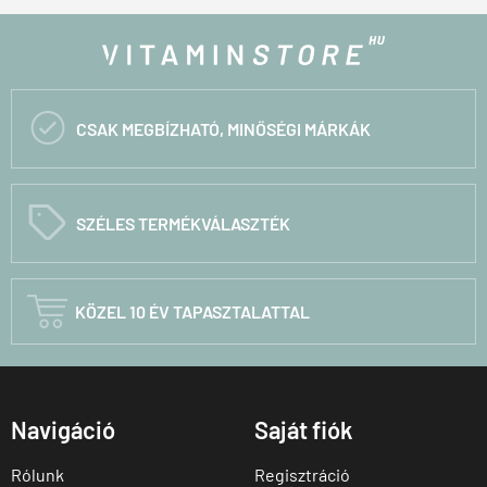

CSAK MEGBÍZHATÓ, MINŐSÉGI MÁRKÁK
C
SZÉLES TERMÉKVÁLASZTÉK

KÖZEL 10 ÉV TAPASZTALATTAL
Navigáció
Saját fiók
Rólunk
Regisztráció