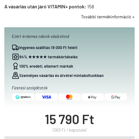
A vásárlás után járó VITAMIN+ pontok:
158
További termékinformáció »
Ezért érdemes nálunk vásárolnod
Ingyenes szállítás 19 000 Ft felett
94% ★★★★★ termékértékelés
100% eredeti, elismert márkák
Személyes vásárlás és átvétel mintaboltunkban
Fizetési szolgáltatók
15 790 Ft
(263 Ft / kapszula)