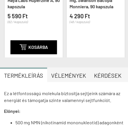
Haya Labs Huperzine A, 90
mg, Swanson Bacopa
kapszula
Monniera, 90 kapszula
5 590 Ft
4 290 Ft
(62 / kapszula)
(48 / kapszula)

KOSÁRBA
TERMÉKLEÍRÁS
VÉLEMÉNYEK
KÉRDÉSEK
Ez a létfontosságú molekula biztosítja sejtjeink számára az
energiát és támogatja szinte valamennyi sejtfunkciót.
Előnyei:
500 mg NMN (nikotinamid mononukleotid) adagonként