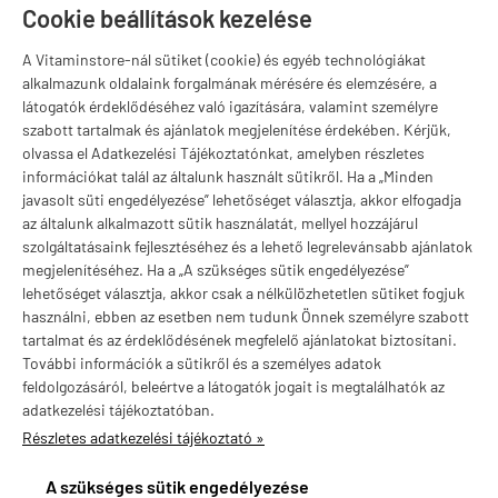
T
Szugló u. 83-85.
Cookie beállítások kezelése
H-P:
10:00-18:00
A Vitaminstore-nál sütiket (cookie) és egyéb technológiákat
Márkák
alkalmazunk oldalaink forgalmának mérésére és elemzésére, a
látogatók érdeklődéséhez való igazítására, valamint személyre
szabott tartalmak és ajánlatok megjelenítése érdekében. Kérjük,
olvassa el Adatkezelési Tájékoztatónkat, amelyben részletes
információkat talál az általunk használt sütikről. Ha a „Minden
Valuta választás
javasolt süti engedélyezése” lehetőséget választja, akkor elfogadja
az általunk alkalmazott sütik használatát, mellyel hozzájárul
szolgáltatásaink fejlesztéséhez és a lehető legrelevánsabb ajánlatok
megjelenítéséhez. Ha a „A szükséges sütik engedélyezése”
lehetőséget választja, akkor csak a nélkülözhetetlen sütiket fogjuk
használni, ebben az esetben nem tudunk Önnek személyre szabott
tartalmat és az érdeklődésének megfelelő ajánlatokat biztosítani.
További információk a sütikről és a személyes adatok
feldolgozásáról, beleértve a látogatók jogait is megtalálhatók az
adatkezelési tájékoztatóban.
Részletes adatkezelési tájékoztató »
vitaminstore.hu -
Vitaminstore / Gymstore Hungary
-
ÁSZF
-
Adatkezelési
tájékoztató
A szükséges sütik engedélyezése
×
Ajánlott termék