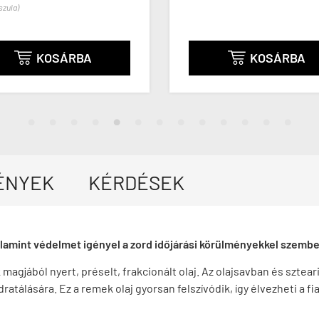
KOSÁRBA


ÉNYEK
KÉRDÉSEK
 valamint védelmet igényel a zord időjárási körülményekkel szemb
k magjából nyert, préselt, frakcionált olaj. Az olajsavban és sztea
hidratálására. Ez a remek olaj gyorsan felszívódik, így élvezheti a 