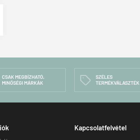
CSAK MEGBÍZHATÓ,
SZÉLES
C
MINŐSÉGI MÁRKÁK
TERMÉKVÁLASZTÉK
fiók
Kapcsolatfelvétel