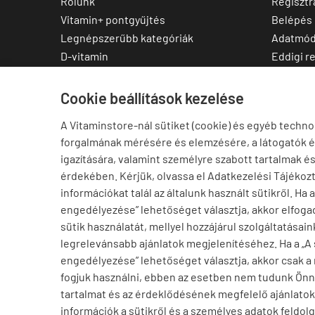
Rólunk
Regisztr
Vitamin+ pontgyűjtés
Belépés
Legnépszerűbb kategóriák
Adatmód
D-vitamin
Eddigi r
C-vitamin
Kedvenc
Multivitamin
Letölthe
Cookie beállítások kezelése
Magnézium
A Vitaminstore-nál sütiket (cookie) és egyéb techno
Cink
forgalmának mérésére és elemzésére, a látogatók 
Omega-3
igazítására, valamint személyre szabott tartalmak é
Ashwagandha
érdekében. Kérjük, olvassa el Adatkezelési Tájékoz
Elállás a szerződéstől
információkat talál az általunk használt sütikről. Ha 
engedélyezése” lehetőséget választja, akkor elfogad
sütik használatát, mellyel hozzájárul szolgáltatásain
legrelevánsabb ajánlatok megjelenítéséhez. Ha a „A
engedélyezése” lehetőséget választja, akkor csak a
fogjuk használni, ebben az esetben nem tudunk Ön
tartalmat és az érdeklődésének megfelelő ajánlatoka
információk a sütikről és a személyes adatok feldolg
Péter Budapest településről