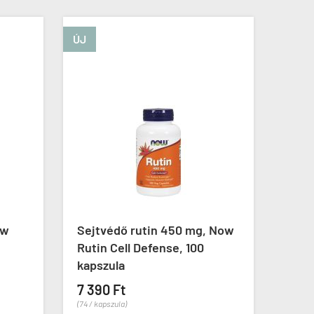
ÚJ
tin 450 mg, Now
Probiotikum 25 milliárd CFU,
efense, 100
Now Probiotic-10 25 Billion,
100 kapszula





(1)
13 590 Ft