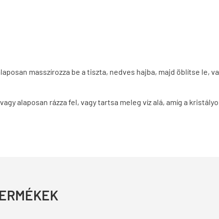
laposan masszírozza be a tiszta, nedves hajba, majd öblítse le,
 vagy alaposan rázza fel, vagy tartsa meleg víz alá, amíg a kristály
TERMÉKEK