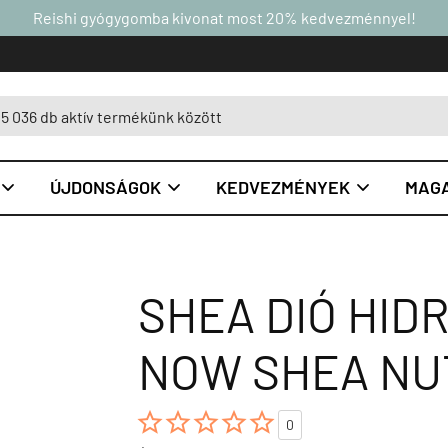
Reishi gyógygomba kivonat most 20% kedvezménnyel!
ÚJDONSÁGOK
KEDVEZMÉNYEK
MAGA



SHEA DIÓ HID
NOW SHEA NUT





0