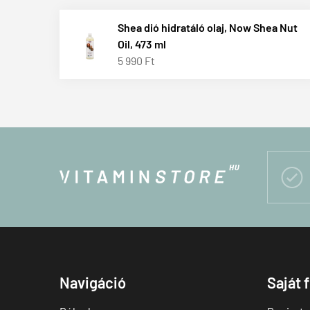
Shea dió hidratáló olaj, Now Shea Nut
Oil, 473 ml
5 990 Ft

Navigáció
Saját 