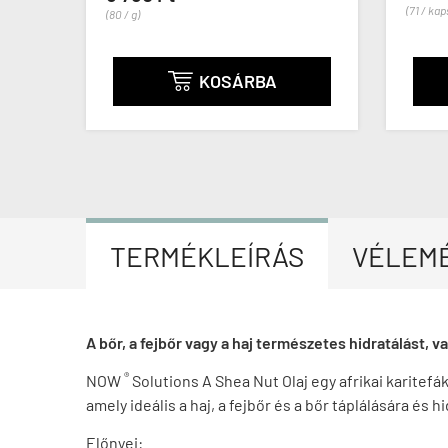
(71 / kapszula)
OSÁRBA
KOSÁRBA

TERMÉKLEÍRÁS
VÉLEM
A bőr, a fejbőr vagy a haj természetes hidratálást,
®
NOW
Solutions A Shea Nut Olaj egy afrikai karitefá
amely ideális a haj, a fejbőr és a bőr táplálására és 
Előnyei: