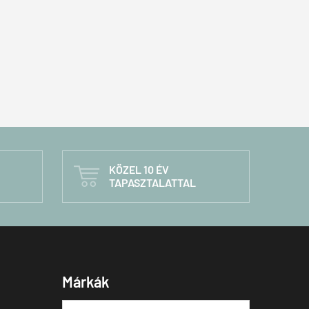
KÖZEL 10 ÉV

TAPASZTALATTAL
Márkák