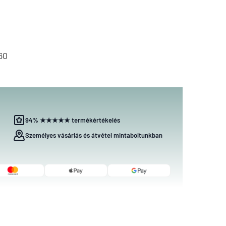
60
94% ★★★★★ termékértékelés
Személyes vásárlás és átvétel mintaboltunkban