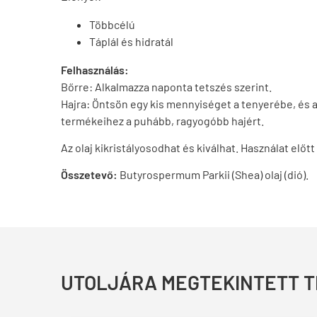
Többcélú
Táplál és hidratál
Felhasználás:
Bőrre: Alkalmazza naponta tetszés szerint.
Hajra: Öntsön egy kis mennyiséget a tenyerébe, és a
termékeihez a puhább, ragyogóbb hajért.
Az olaj kikristályosodhat és kiválhat. Használat előtt
Összetevő:
Butyrospermum Parkii (Shea) olaj (dió).
UTOLJÁRA MEGTEKINTETT 