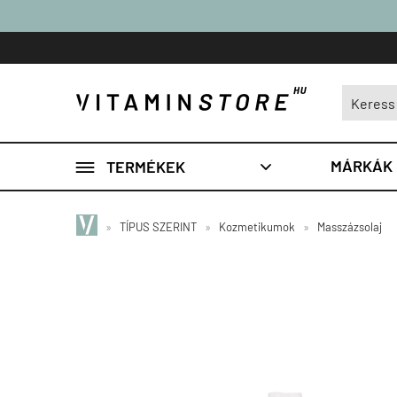

MÁRKÁK
TERMÉKEK

»
TÍPUS SZERINT
»
Kozmetikumok
»
Masszázsolaj