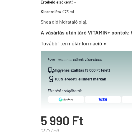
Értékeld elsőként! »
Kiszerelés:
473 ml
Shea dió hidratáló olaj.
A vásárlás után járó VITAMIN+ pontok:
További termékinformáció »
Ezért érdemes nálunk vásárolnod
Ingyenes szállítás 19 000 Ft felett
100% eredeti, elismert márkák
Fizetési szolgáltatók
5 990 Ft
(13 Ft / ml)