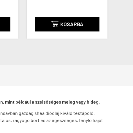
(136 / kapszula)
KOSÁRBA
en, mint például a szélsőséges meleg vagy hideg.
rinsavban gazdag shea dióolaj kiváló testápoló,
fiatalos, ragyogó bőrt és az egészséges, fénylő hajat.