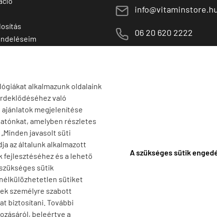
áció
E
info@vitaminstore.h
osítás
M
06 20 620 2222
endeléseim
 termékek
1141 Budapest,
T
Szugló u. 83-85.
tő termékek
H-P:
10:00-18:00
lógiákat alkalmazunk oldalaink
érdeklődéséhez való
s ajánlatok megjelenítése
tatónkat, amelyben részletes
a „Minden javasolt süti
ja az általunk alkalmazott
A szükséges sütik enged
k fejlesztéséhez és a lehető
 szükséges sütik
 nélkülözhetetlen sütiket
nek személyre szabott
t biztosítani. További
ozásáról, beleértve a