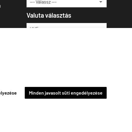
u
Valuta választás
élyezése
Minden javasolt süti engedélyezése