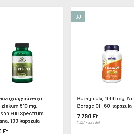
ÚJ
ÚJ
Borágó olaj 1000 mg, Now
Sejtvédő ru
Borage Oil, 60 kapszula
Rutin Cell D
kapszula
7 290 Ft
(122 / kapszula)
7 390 Ft
(74 / kapszula)