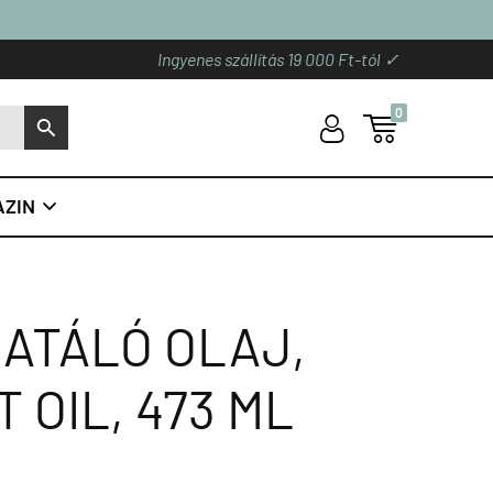
Ingyenes szállítás 19 000 Ft-tól ✓
0
U

S
ZIN

RATÁLÓ OLAJ,
 OIL, 473 ML