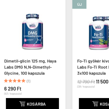
ÚJ
il-glicin 125 mg, Haya
Fo-Ti gyökér kivonat, H
 DMG N,N-Dimethyl-
Labs Fo-Ti Root Extract
ne, 100 kapszula
3x100 kapszula



(1)
12 790 Ft
11 500 Ft
(38 / kapszula)
0 Ft
pszula)
KOSÁRBA
KOSÁRBA

