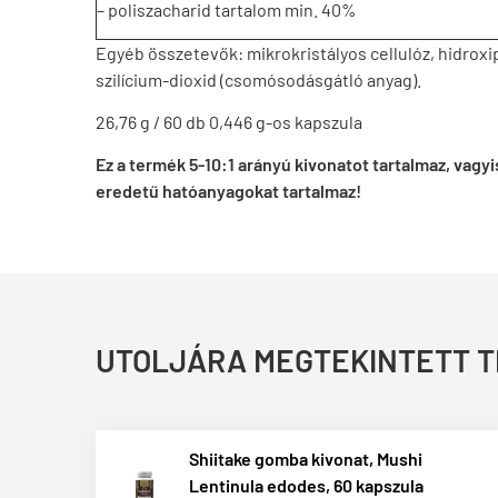
– poliszacharid tartalom min. 40%
Egyéb összetevők: mikrokristályos cellulóz, hidroxip
szilícium-dioxid (csomósodásgátló anyag).
26,76 g / 60 db 0,446 g-os kapszula
Ez a termék 5-10:1 arányú kivonatot tartalmaz, va
eredetű hatóanyagokat tartalmaz!
UTOLJÁRA MEGTEKINTETT 
Shiitake gomba kivonat, Mushi
Lentinula edodes, 60 kapszula