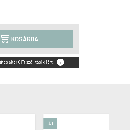

KOSÁRBA
i
és akár 0 Ft szállítási díjért!
ÚJ
ÚJ