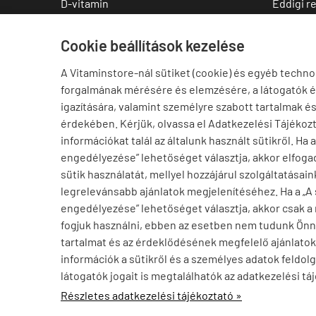
D-vitamin
Eddigi r
C-vitamin
Kedvenc
Multivitamin
Letölthe
Cookie beállítások kezelése
Magnézium
A Vitaminstore-nál sütiket (cookie) és egyéb techno
Cink
forgalmának mérésére és elemzésére, a látogatók 
Omega-3
igazítására, valamint személyre szabott tartalmak é
Ashwagandha
érdekében. Kérjük, olvassa el Adatkezelési Tájékoz
Elállás a szerződéstől
információkat talál az általunk használt sütikről. Ha 
engedélyezése” lehetőséget választja, akkor elfogad
sütik használatát, mellyel hozzájárul szolgáltatásain
legrelevánsabb ajánlatok megjelenítéséhez. Ha a „A
engedélyezése” lehetőséget választja, akkor csak a
fogjuk használni, ebben az esetben nem tudunk Ön
tartalmat és az érdeklődésének megfelelő ajánlatoka
információk a sütikről és a személyes adatok feldolg
Ajánlott termék
látogatók jogait is megtalálhatók az adatkezelési tá
Oregánó 450 mg, Swanson Full Spectrum Oregano, 90 kapszula
vitaminstore.hu -
Vitaminstore / Gymstore Hungary
-
ÁSZ
Részletek »
Részletes adatkezelési tájékoztató »