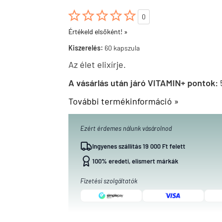





0
Értékeld elsőként! »
Kiszerelés:
60 kapszula
Az élet elixírje.
A vásárlás után járó VITAMIN+ pontok:
További termékinformáció »
Ezért érdemes nálunk vásárolnod
Ingyenes szállítás 19 000 Ft felett
100% eredeti, elismert márkák
Fizetési szolgáltatók