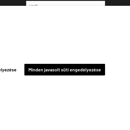
élyezése
Minden javasolt süti engedélyezése