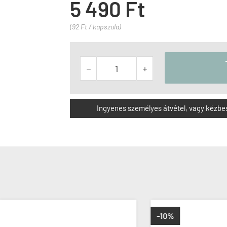
5 490 Ft
(92 Ft / kapszula)


Ingyenes személyes átvétel, vagy kézbesít
-10%