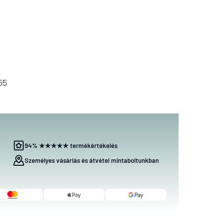
55
94% ★★★★★ termékértékelés
Személyes vásárlás és átvétel mintaboltunkban