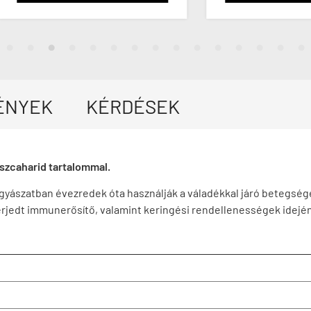
ÉNYEK
KÉRDÉSEK
szcaharid tartalommal.
gyászatban évezredek óta használják a váladékkal járó betegsége
erjedt immunerősítő, valamint keringési rendellenességek idején