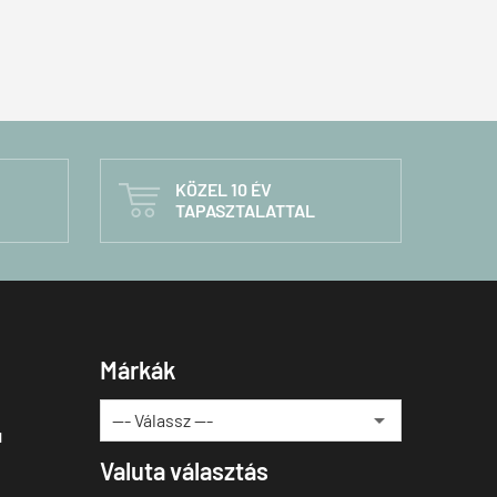
KÖZEL 10 ÉV

TAPASZTALATTAL
Márkák
u
Valuta választás