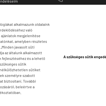
endeléseim
 termékek
1141 Budapest,
T
Szugló u. 83-85.
tő termékek
H-P:
10:00-18:00
lógiákat alkalmazunk oldalaink
érdeklődéséhez való
s ajánlatok megjelenítése
tatónkat, amelyben részletes
a „Minden javasolt süti
ja az általunk alkalmazott
A szükséges sütik enged
k fejlesztéséhez és a lehető
 szükséges sütik
 nélkülözhetetlen sütiket
nek személyre szabott
t biztosítani. További
ozásáról, beleértve a
jékoztatóban.
F
-
Adatkezelési tájékoztató