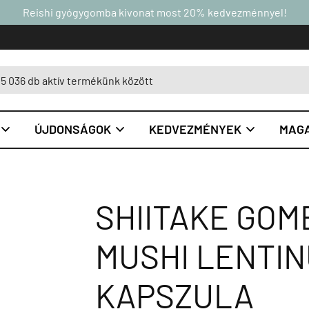
Reishi gyógygomba kivonat most 20% kedvezménnyel!
ÚJDONSÁGOK
KEDVEZMÉNYEK
MAGA



SHIITAKE GOM
MUSHI LENTIN
KAPSZULA