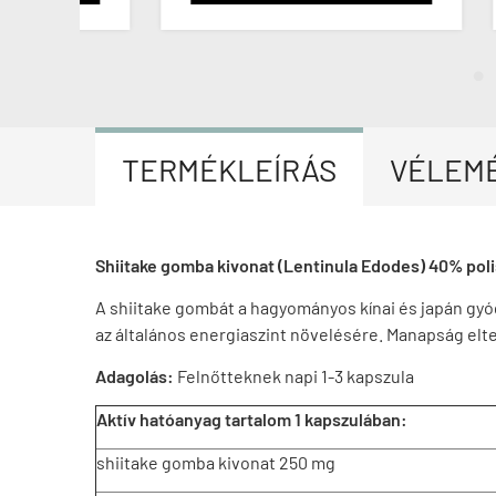
TERMÉKLEÍRÁS
VÉLEM
Shiitake gomba kivonat (Lentinula Edodes) 40% poli
A shiitake gombát a hagyományos kínai és japán gyó
az általános energiaszint növelésére. Manapság elt
Adagolás:
Felnőtteknek napi 1-3 kapszula
Aktív hatóanyag tartalom 1 kapszulában:
shiitake gomba kivonat 250 mg