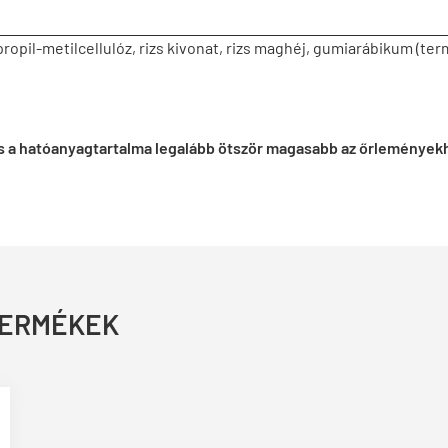
ropil-metilcellulóz, rizs kivonat, rizs maghéj, gumiarábikum (term
gyis a hatóanyagtartalma legalább ötször magasabb az őrleménye
TERMÉKEK