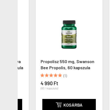
aya
Propolisz 550 mg, Swanson
Dimet
szula
Bee Propolis, 60 kapszula
Labs
Glyci





(1)


4 990 Ft
(83 / kapszula)
6 29
(63 / ka
KOSÁRBA
