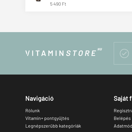
5 490 Ft

Navigáció
Saját 
Rólunk
Regisztr
Vitamin+ pontgyűjtés
Belépés
Legnépszerűbb kategóriák
Adatmód