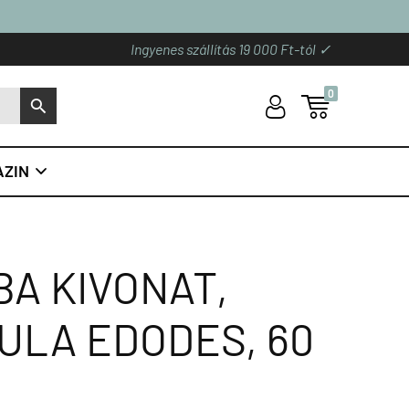
Ingyenes szállítás 19 000 Ft-tól ✓
0
U

S
ZIN

BA KIVONAT,
ULA EDODES, 60