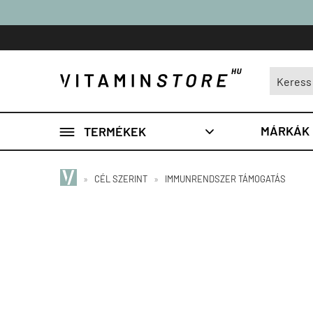

MÁRKÁK
TERMÉKEK

»
CÉL SZERINT
»
IMMUNRENDSZER TÁMOGATÁS