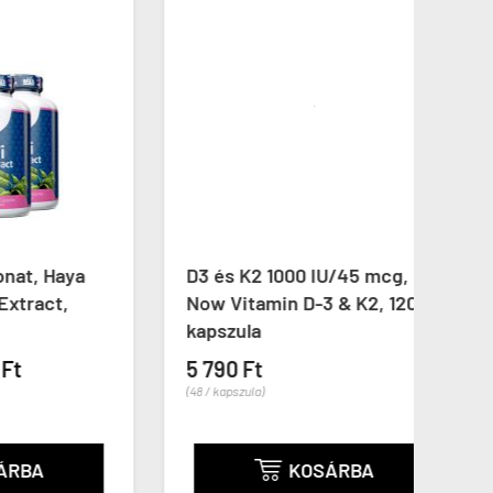
aya
D3 és K2 1000 IU/45 mcg,
Alfa
,
Now Vitamin D-3 & K2, 120
Labs
kapszula
tabl
5 790 Ft
3 69
(48 / kapszula)
(62 / ta
KOSÁRBA
