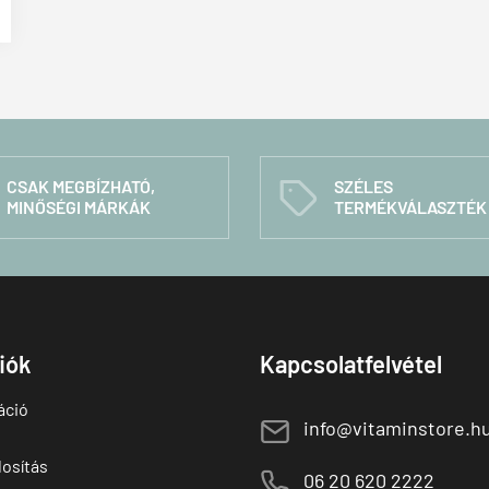
CSAK MEGBÍZHATÓ,
SZÉLES
C
MINŐSÉGI MÁRKÁK
TERMÉKVÁLASZTÉK
fiók
Kapcsolatfelvétel
áció
E
info@vitaminstore.h
osítás
M
06 20 620 2222