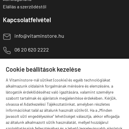
Elállás a szerződéstől
Kapcsolatfelvétel
E
info@vitaminstore.hu
M
06 20 620 2222
1141 Budapest,
T
Szugló u. 83-85.
Cookie beállítások kezelése
H-P:
10:00-18:00
A Vitaminstore-nál sütiket (cookie) és egyéb technológiákat
Márkák
alkalmazunk oldalaink forgalmának mérésére és elemzésére, a
látogatók érdeklődéséhez való igazítására, valamint személyre
szabott tartalmak és ajánlatok megjelenítése érdekében. Kérjük,
olvassa el Adatkezelési Tájékoztatónkat, amelyben részletes
információkat talál az általunk használt sütikről. Ha a „Minden
Valuta választás
javasolt süti engedélyezése” lehetőséget választja, akkor elfogadja
az általunk alkalmazott sütik használatát, mellyel hozzájárul
szolgáltatásaink fejlesztéséhez és a lehető legrelevánsabb ajánlatok