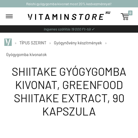
Reishi gyógygomba kivonat most 20% kedvezménnyel!
0

Ingyenes szállítás 19 000 Ft-tól ✓
»
TÍPUS SZERINT
»
Gyógynövény készítmények
»
Gyógygomba kivonatok
SHIITAKE GYÓGYGOMBA
KIVONAT, GREENFOOD
SHIITAKE EXTRACT, 90
KAPSZULA