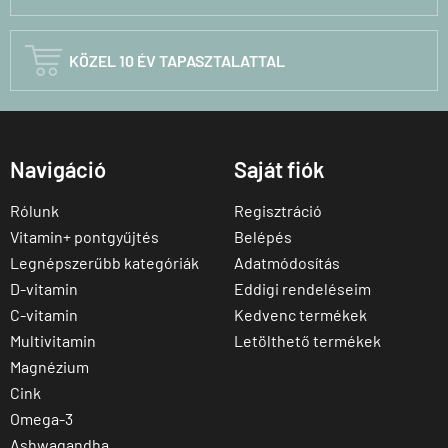

KÖZEL 10 ÉV TAPASZTALATTAL
Navigáció
Saját fiók
Rólunk
Regisztráció
Vitamin+ pontgyűjtés
Belépés
Legnépszerűbb kategóriák
Adatmódosítás
D-vitamin
Eddigi rendeléseim
C-vitamin
Kedvenc termékek
Multivitamin
Letölthető termékek
Magnézium
Cink
Omega-3
Ashwagandha