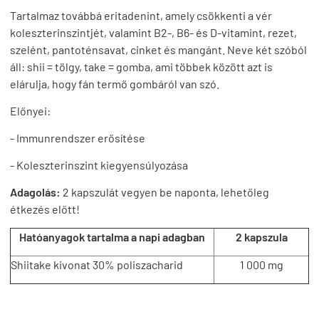
Tartalmaz továbbá eritadenint, amely csökkenti a vér
koleszterinszintjét, valamint B2-, B6- és D-vitamint, rezet,
szelént, pantoténsavat, cinket és mangánt. Neve két szóból
áll: shii = tölgy, take = gomba, ami többek között azt is
elárulja, hogy fán termő gombáról van szó.
Előnyei:
- Immunrendszer erősítése
- Koleszterinszint kiegyensúlyozása
Adagolás:
2 kapszulát vegyen be naponta, lehetőleg
étkezés előtt!
Hatóanyagok tartalma a napi adagban
2 kapszula
Shiitake kivonat 30% poliszacharid
1 000 mg