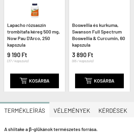
Lapacho rózsaszín
Boswellia és kurkuma,
trombitafa kéreg 500 mg,
Swanson Full Spectrum
Now Pau D'Arco, 250
Boswellia & Curcumin, 60
kapszula
kapszula
9 190 Ft
3 890 Ft
(37 / kapszula)
(65 / kapszula)

KOSÁRBA

KOSÁRBA
TERMÉKLEÍRÁS
VÉLEMÉNYEK
KÉRDÉSEK
A shiitake a β-glükánok természetes forrása.