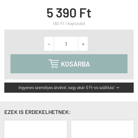
5 390 Ft
(60 Ft / kapszula)



KOSÁRBA
Ingyenes személyes átvétel, vagy akár 0 Ft-os szállítás!

EZEK IS ÉRDEKELHETNEK: