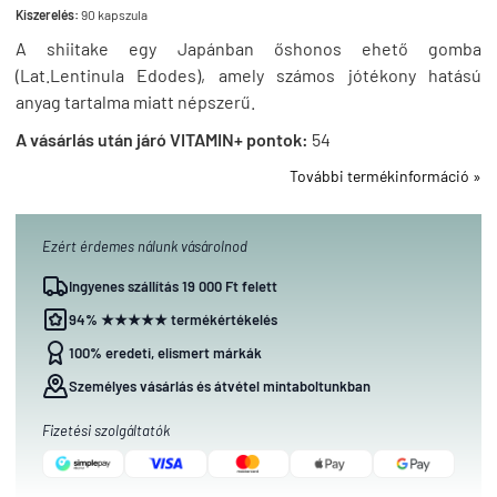
Kiszerelés:
90 kapszula
A shiitake egy Japánban őshonos ehető gomba
(Lat.Lentinula Edodes), amely számos jótékony hatású
anyag tartalma miatt népszerű.
A vásárlás után járó VITAMIN+ pontok:
54
További termékinformáció »
Ezért érdemes nálunk vásárolnod
Ingyenes szállítás 19 000 Ft felett
94% ★★★★★ termékértékelés
100% eredeti, elismert márkák
Személyes vásárlás és átvétel mintaboltunkban
Fizetési szolgáltatók