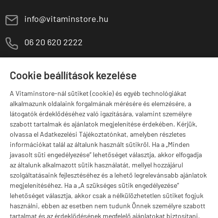
E
info@vitaminstore.hu
M
06 20 620 2222
1141 Budapest,
T
Szugló u. 83-85.
Cookie beállítások kezelése
H-P:
10:00-18:00
A Vitaminstore-nál sütiket (cookie) és egyéb technológiákat
Márkák
alkalmazunk oldalaink forgalmának mérésére és elemzésére, a
látogatók érdeklődéséhez való igazítására, valamint személyre
szabott tartalmak és ajánlatok megjelenítése érdekében. Kérjük,
olvassa el Adatkezelési Tájékoztatónkat, amelyben részletes
információkat talál az általunk használt sütikről. Ha a „Minden
Valuta választás
javasolt süti engedélyezése” lehetőséget választja, akkor elfogadja
az általunk alkalmazott sütik használatát, mellyel hozzájárul
szolgáltatásaink fejlesztéséhez és a lehető legrelevánsabb ajánlatok
megjelenítéséhez. Ha a „A szükséges sütik engedélyezése”
lehetőséget választja, akkor csak a nélkülözhetetlen sütiket fogjuk
használni, ebben az esetben nem tudunk Önnek személyre szabott
tartalmat és az érdeklődésének megfelelő ajánlatokat biztosítani.