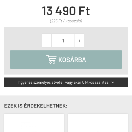
13 490 Ft
(225 Ft / kapszula)



KOSÁRBA
Ingyenes személyes átvétel, vagy akár 0 Ft-os szállítás!

EZEK IS ÉRDEKELHETNEK: