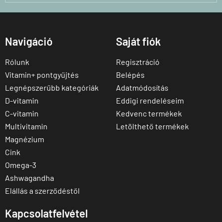
Navigáció
Saját fiók
Rólunk
Regisztráció
Vitamin+ pontgyűjtés
Belépés
Legnépszerűbb kategóriák
Adatmódosítás
D-vitamin
Eddigi rendeléseim
C-vitamin
Kedvenc termékek
Multivitamin
Letölthető termékek
Magnézium
Cink
Omega-3
Ashwagandha
Elállás a szerződéstől
Kapcsolatfelvétel