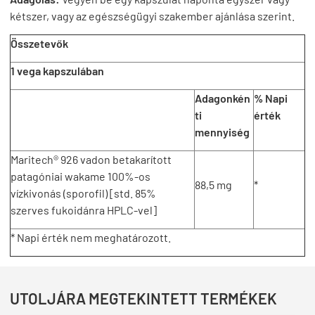
kétszer, vagy az egészségügyi szakember ajánlása szerint.
Összetevők
1 vega kapszulában
Adagonkén
% Napi
ti
érték
mennyiség
Maritech® 926 vadon betakarított
patagóniai wakame 100%-os
88,5 mg
*
vízkivonás (sporofil) [std. 85%
szerves fukoidánra HPLC-vel]
* Napi érték nem meghatározott.
UTOLJÁRA MEGTEKINTETT TERMÉKEK