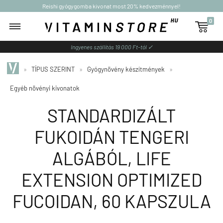
Reishi gyógygomba kivonat most 20% kedvezménnyel!
0

Ingyenes szállítás 19 000 Ft-tól ✓
»
TÍPUS SZERINT
»
Gyógynövény készítmények
»
Egyéb növényi kivonatok
STANDARDIZÁLT
FUKOIDÁN TENGERI
ALGÁBÓL, LIFE
EXTENSION OPTIMIZED
FUCOIDAN, 60 KAPSZULA