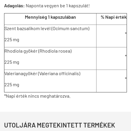
Adagolás:
Naponta vegyen be 1 kapszulát!
Mennyiség 1 kapszulában
% Napi érték
Szent bazsalikom levél (Ocimum sanctum)
*
225 mg
Rhodiola gyökér (Rhodiola rosea)
*
225 mg
Valerianagyökér (Valeriana officinalis)
*
225 mg
*Napi érték nincs meghatározva.
UTOLJÁRA MEGTEKINTETT TERMÉKEK