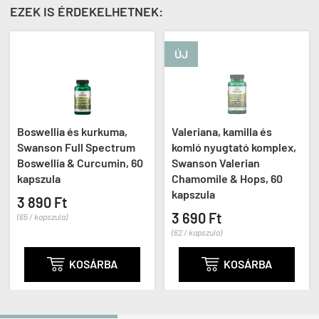
EZEK IS ÉRDEKELHETNEK:
ÚJ
Boswellia és kurkuma,
Valeriana, kamilla és
Swanson Full Spectrum
komló nyugtató komplex,
Boswellia & Curcumin, 60
Swanson Valerian
kapszula
Chamomile & Hops, 60
kapszula
3 890 Ft
3 690 Ft
(65 / kapszula)
(62 / kapszula)

KOSÁRBA

KOSÁRBA