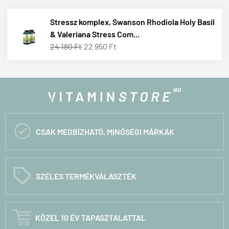
Stressz komplex, Swanson Rhodiola Holy Basil
& Valeriana Stress Com...
24 180 Ft
22 950 Ft

CSAK MEGBÍZHATÓ, MINŐSÉGI MÁRKÁK
C
SZÉLES TERMÉKVÁLASZTÉK

KÖZEL 10 ÉV TAPASZTALATTAL