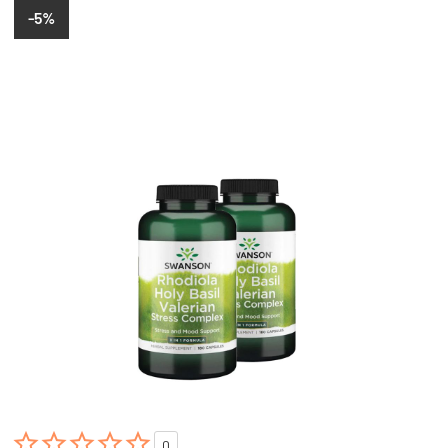
-5%





0