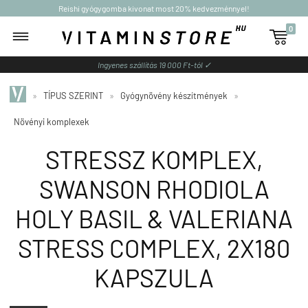
Reishi gyógygomba kivonat most 20% kedvezménnyel!
0

Ingyenes szállítás 19 000 Ft-tól ✓
»
TÍPUS SZERINT
»
Gyógynövény készítmények
»
Növényi komplexek
STRESSZ KOMPLEX,
SWANSON RHODIOLA
HOLY BASIL & VALERIANA
STRESS COMPLEX, 2X180
KAPSZULA