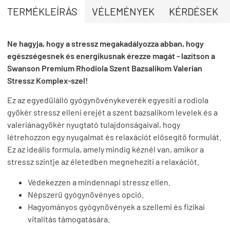
TERMÉKLEÍRÁS
VÉLEMÉNYEK
KÉRDÉSEK
Ne hagyja, hogy a stressz megakadályozza abban, hogy
egészségesnek és energikusnak érezze magát - lazítson a
Swanson Premium Rhodiola Szent Bazsalikom Valerian
Stressz Komplex-szel!
Ez az egyedülálló gyógynövénykeverék egyesíti a rodiola
gyökér stressz elleni erejét a szent bazsalikom levelek és a
valeriánagyökér nyugtató tulajdonságaival, hogy
létrehozzon egy nyugalmat és relaxációt elősegítő formulát.
Ez az ideális formula, amely mindig kéznél van, amikor a
stressz szintje az életedben megnehezíti a relaxációt.
Védekezzen a mindennapi stressz ellen.
Népszerű gyógynövényes opció.
Hagyományos gyógynövények a szellemi és fizikai
vitalitás támogatására.