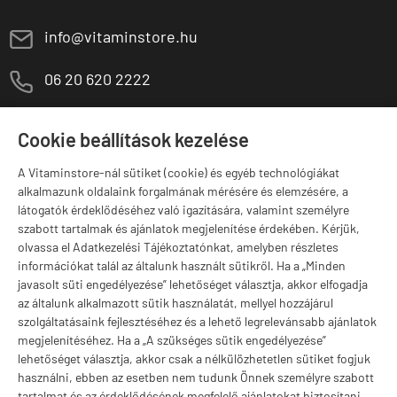
E
info@vitaminstore.hu
M
06 20 620 2222
1141 Budapest,
T
Szugló u. 83-85.
Cookie beállítások kezelése
H-P:
10:00-18:00
A Vitaminstore-nál sütiket (cookie) és egyéb technológiákat
Márkák
alkalmazunk oldalaink forgalmának mérésére és elemzésére, a
látogatók érdeklődéséhez való igazítására, valamint személyre
szabott tartalmak és ajánlatok megjelenítése érdekében. Kérjük,
olvassa el Adatkezelési Tájékoztatónkat, amelyben részletes
információkat talál az általunk használt sütikről. Ha a „Minden
Valuta választás
javasolt süti engedélyezése” lehetőséget választja, akkor elfogadja
az általunk alkalmazott sütik használatát, mellyel hozzájárul
szolgáltatásaink fejlesztéséhez és a lehető legrelevánsabb ajánlatok
megjelenítéséhez. Ha a „A szükséges sütik engedélyezése”
lehetőséget választja, akkor csak a nélkülözhetetlen sütiket fogjuk
használni, ebben az esetben nem tudunk Önnek személyre szabott
tartalmat és az érdeklődésének megfelelő ajánlatokat biztosítani.