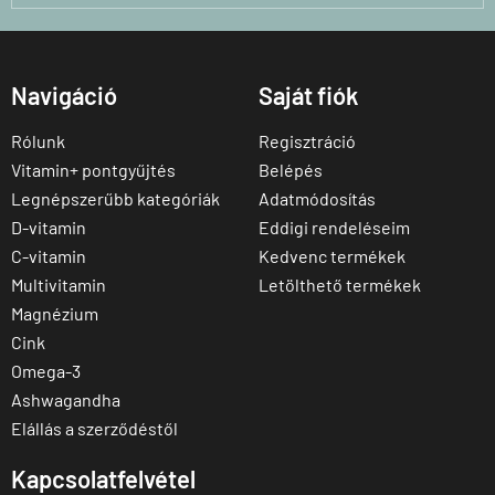
Navigáció
Saját fiók
Rólunk
Regisztráció
Vitamin+ pontgyűjtés
Belépés
Legnépszerűbb kategóriák
Adatmódosítás
D-vitamin
Eddigi rendeléseim
C-vitamin
Kedvenc termékek
Multivitamin
Letölthető termékek
Magnézium
Cink
Omega-3
Ashwagandha
Elállás a szerződéstől
Kapcsolatfelvétel