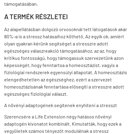
támogatásában.
A TERMÉK RÉSZLETEI
Az alapellátásban dolgozó orvosoknál tett látogatások akár
80%-a is a stressz hatásaihoz köthető. Az egyik ok, amiért
olyan gyakran kérünk segítséget a stresszre adott
egészséges válaszreakció támogatásához, az az, hogy
kritikus fontosságú, hogy támogassuk szervezetünk azon
képességét, hogy fenntartsa a homeosztázist, vagyis a
fiziológiai rendszerek egyensúlyi állapotát. A homeosztázis
elengedhetetlen az egészséghez, ezért a szervezet
homeosztázisának fenntartása elősegíti a stresszre adott
egészséges fiziológiai választ.
A növényi adaptogének segítenek enyhíteni a stresszt
Szerencsére a Life Extension négy hatásos növényi
adaptogén kivonatot kombinált. Kimutatták, hogy ezek a
vegyületek számos tényezőt modulálnak a stressz