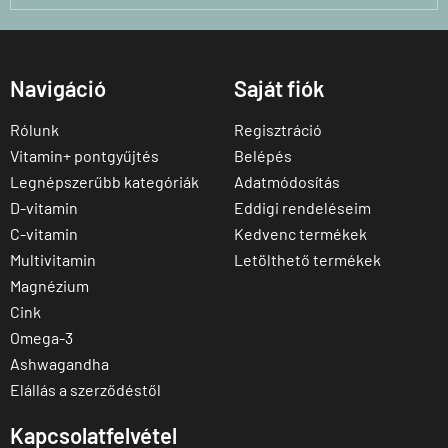
Navigáció
Saját fiók
Rólunk
Regisztráció
Vitamin+ pontgyűjtés
Belépés
Legnépszerűbb kategóriák
Adatmódosítás
D-vitamin
Eddigi rendeléseim
C-vitamin
Kedvenc termékek
Multivitamin
Letölthető termékek
Magnézium
Cink
Omega-3
Ashwagandha
Elállás a szerződéstől
Kapcsolatfelvétel