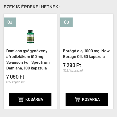
EZEK IS ÉRDEKELHETNEK:
ÚJ
ÚJ
Damiana gyógynövényi
Borágó olaj 1000 mg, Now
afrodiziákum 510 mg,
Borage Oil, 60 kapszula
Swanson Full Spectrum
7 290 Ft
Damiana, 100 kapszula
(122 / kapszula)
7 090 Ft
(71 / kapszula)

KOSÁRBA

KOSÁRBA