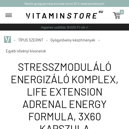
Reishi gyógygomba kivonat most 20% kedvezménnyel!
0

Ingyenes szállítás 19 000 Ft-tól ✓
»
TÍPUS SZERINT
»
Gyógynövény készítmények
»
Egyéb növényi kivonatok
STRESSZMODULÁLÓ
ENERGIZÁLÓ KOMPLEX,
LIFE EXTENSION
ADRENAL ENERGY
FORMULA, 3X60
KAPSZULA