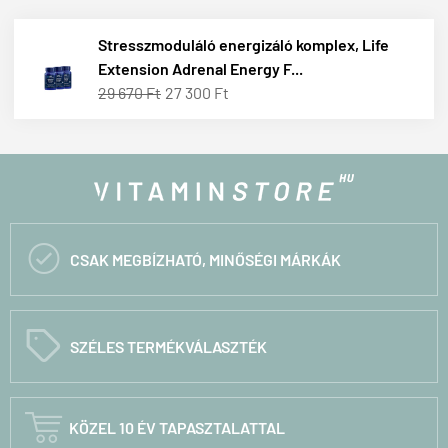
Stresszmoduláló energizáló komplex, Life
Extension Adrenal Energy F...
29 670 Ft
27 300 Ft

CSAK MEGBÍZHATÓ, MINŐSÉGI MÁRKÁK
C
SZÉLES TERMÉKVÁLASZTÉK

KÖZEL 10 ÉV TAPASZTALATTAL