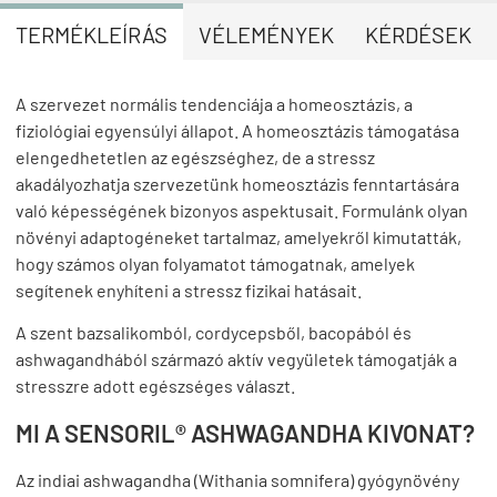
TERMÉKLEÍRÁS
VÉLEMÉNYEK
KÉRDÉSEK
A szervezet normális tendenciája a homeosztázis, a
fiziológiai egyensúlyi állapot. A homeosztázis támogatása
elengedhetetlen az egészséghez, de a stressz
akadályozhatja szervezetünk homeosztázis fenntartására
való képességének bizonyos aspektusait. Formulánk olyan
növényi adaptogéneket tartalmaz, amelyekről kimutatták,
hogy számos olyan folyamatot támogatnak, amelyek
segítenek enyhíteni a stressz fizikai hatásait.
A szent bazsalikomból, cordycepsből, bacopából és
ashwagandhából származó aktív vegyületek támogatják a
stresszre adott egészséges választ.
MI A SENSORIL® ASHWAGANDHA KIVONAT?
Az indiai ashwagandha (Withania somnifera) gyógynövény