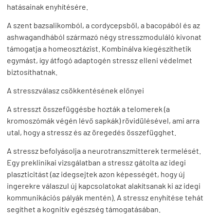
hatásainak enyhítésére.
A szent bazsalikomból, a cordycepsből, a bacopából és az
ashwagandhából származó négy stresszmoduláló kivonat
támogatja a homeosztázist. Kombinálva kiegészíthetik
egymást, így átfogó adaptogén stressz elleni védelmet
biztosíthatnak.
A stresszválasz csökkentésének előnyei
A stresszt összefüggésbe hozták a telomerek (a
kromoszómák végén lévő sapkák) rövidülésével, ami arra
utal, hogy a stressz és az öregedés összefügghet.
A stressz befolyásolja a neurotranszmitterek termelését.
Egy preklinikai vizsgálatban a stressz gátolta az idegi
plaszticitást (az idegsejtek azon képességét, hogy új
ingerekre válaszul új kapcsolatokat alakítsanak ki az idegi
kommunikációs pályák mentén). A stressz enyhítése tehát
segíthet a kognitív egészség támogatásában.