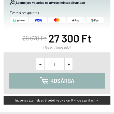
Személyes vásárlás és átvétel mintaboltunkban
Fizetési szolgáltatók
27 300 Ft
29 670 Ft
(152 Ft / kapszula)



KOSÁRBA
Ingyenes személyes átvétel, vagy akár 0 Ft-os szállítás!
