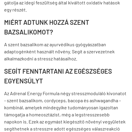
gátolja az idegi feszültség által kiváltott oxidatív hatások
egy részét.
MIÉRT ADTUNK HOZZÁ SZENT
BAZSALIKOMOT?
A szent bazsalikom az ayurvédikus gyógyászatban
adaptogénként használt növény. Segít a szervezetnek
alkalmazkodni a stressz hatásaihoz.
SEGÍT FENNTARTANI AZ EGÉSZSÉGES
EGYENSÚLYT
Az Adrenal Energy Formula négy stresszmoduláló kivonatot
- szent bazsalikom, cordyceps, bacopa és ashwagandha -
kombinál, amelyek mindegyike tudományosan igazoltan
támogatja a homeosztázist, még a legstresszesebb
napokon is. Ezek az egymást kiegészítő növényi vegyületek
segíthetnek a stresszre adott egészséges válaszreakció