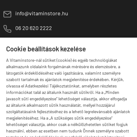
E
info@vitaminstore.hu
M
06 20 620 2222
1141 Budapest,
T
Szugló u. 83-85.
Cookie beállítások kezelése
H-P:
10:00-18:00
A Vitaminstore-nál sütiket (cookie) és egyéb technológiákat
Márkák
alkalmazunk oldalaink forgalmának mérésére és elemzésére, a
látogatók érdeklődéséhez való igazítására, valamint személyre
szabott tartalmak és ajánlatok megjelenítése érdekében. Kérjük,
olvassa el Adatkezelési Tájékoztatónkat, amelyben részletes
információkat talál az általunk használt sütikről. Ha a „Minden
Valuta választás
javasolt süti engedélyezése” lehetőséget választja, akkor elfogadja
az általunk alkalmazott sütik használatát, mellyel hozzájárul
szolgáltatásaink fejlesztéséhez és a lehető legrelevánsabb ajánlatok
megjelenítéséhez. Ha a „A szükséges sütik engedélyezése”
lehetőséget választja, akkor csak a nélkülözhetetlen sütiket fogjuk
használni, ebben az esetben nem tudunk Önnek személyre szabott