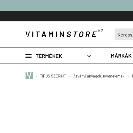

MÁRKÁK
TERMÉKEK

»
TÍPUS SZERINT
»
Ásványi anyagok, nyomelemek
»