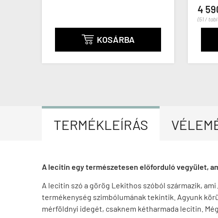
4 590 Ft
(51 / tabletta)
KOSÁRBA
KO


TERMÉKLEÍRÁS
VÉLEM
A lecitin egy természetesen előforduló vegyület, a
A lecitin szó a görög Lekithos szóból származik, ami 
termékenység szimbólumának tekintik. Agyunk körülbe
mérföldnyi idegét, csaknem kétharmada lecitin. Még 