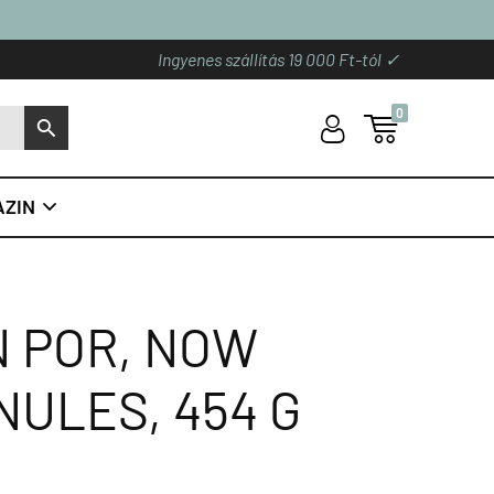
Ingyenes szállítás 19 000 Ft-tól ✓
0
U

S
ZIN

N POR, NOW
NULES, 454 G