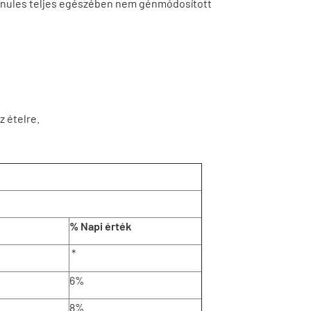
nules teljes egészében nem génmódosított
z ételre.
% Napi érték
*
6%
8%