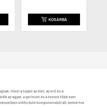
KOSÁRBA
K


nak, mivel a tojást az élet, az erő és a
dik az agyat, a gerincet és a tested több ezer
ermészetben előforduló komponensből áll, beleértve