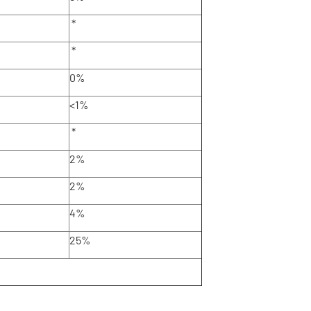
*
*
0%
<1%
*
2%
2%
4%
25%