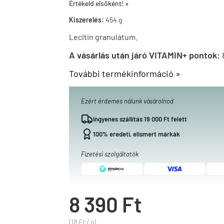
Értékeld elsőként! »
Kiszerelés:
454 g
Lecitin granulátum.
A vásárlás után járó VITAMIN+ pontok:
További termékinformáció »
Ezért érdemes nálunk vásárolnod
Ingyenes szállítás 19 000 Ft felett
100% eredeti, elismert márkák
Fizetési szolgáltatók
8 390 Ft
(18 Ft / g)