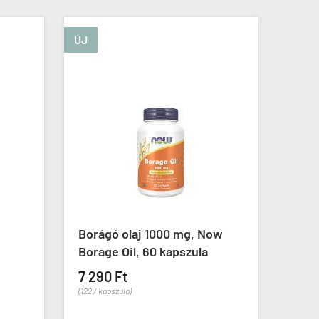
ÚJ
ÚJ
Borágó olaj 1000 mg, Now
Sejtvédő ruti
Borage Oil, 60 kapszula
Rutin Cell Def
kapszula
7 290 Ft
(122 / kapszula)
7 390 Ft
(74 / kapszula)