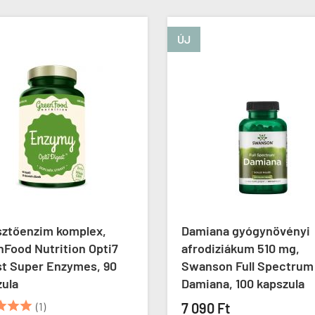
ÚJ
 komplex,
Damiana gyógynövényi
rition Opti7
afrodiziákum 510 mg,
Enzymes, 90
Swanson Full Spectrum
Damiana, 100 kapszula
7 090 Ft