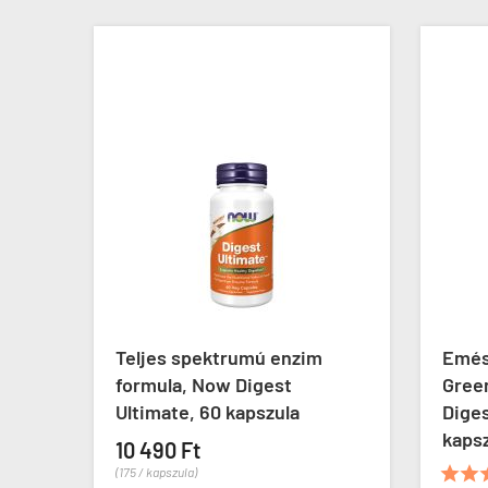
Teljes spektrumú enzim
Emésztőenzim
formula, Now Digest
GreenFood Nut
Ultimate, 60 kapszula
Digest Super 
kapszula
10 490 Ft





(175 / kapszula)
(1)