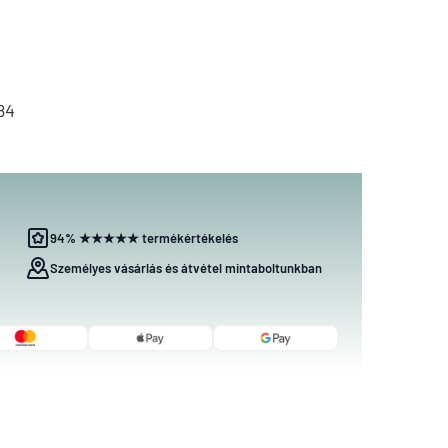
84
94% ★★★★★ termékértékelés
Személyes vásárlás és átvétel mintaboltunkban