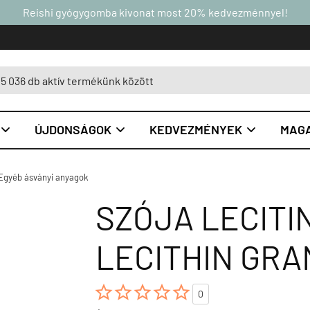
Reishi gyógygomba kivonat most 20% kedvezménnyel!
ÚJDONSÁGOK
KEDVEZMÉNYEK
MAGA



Egyéb ásványi anyagok
SZÓJA LECITI
LECITHIN GRA





0