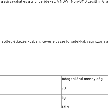
®
nt, a zsírsavakat és a triglicerideket. A NOW
Non-GMO Lecithin Gra
ehetőleg étkezés közben. Keverje össze folyadékkal, vagy szórja a
Adagonkénti mennyiség
70
5g
1,5 g