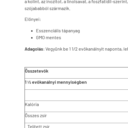
a kolint, az inozitot, a linolsavat, a foszfatidil-szeri
szójababból származik.
Előnyei:
Esszenciális tápanyag
GMO mentes
Adagolás
: Vegyünk be 1 1/2 evőkanálnyit naponta, l
Összetevők
1 ½ evőkanálnyi mennyiségben
Kalória
Összes zsír
Telített zsír