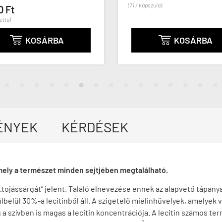
(71 / kapszula)
SÁRBA
KOSÁRBA

ÉNYEK
KÉRDÉSEK
mely a természet minden sejtjében megtalálható.
„tojássárgát” jelent. Találó elnevezése ennek az alapvető tápanyag
lül 30%-a lecitinből áll. A szigetelő mielinhüvelyek, amelyek vé
a szívben is magas a lecitin koncentrációja. A lecitin számos t