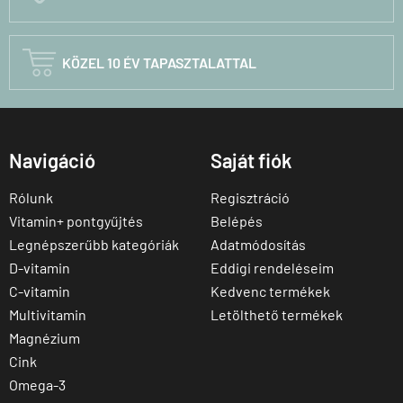

KÖZEL 10 ÉV TAPASZTALATTAL
Navigáció
Saját fiók
Rólunk
Regisztráció
Vitamin+ pontgyűjtés
Belépés
Legnépszerűbb kategóriák
Adatmódosítás
D-vitamin
Eddigi rendeléseim
C-vitamin
Kedvenc termékek
Multivitamin
Letölthető termékek
Magnézium
Cink
Omega-3