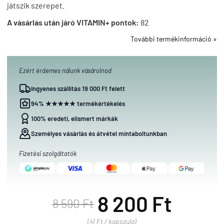
játszik szerepet.
A vásárlás után járó VITAMIN+ pontok:
82
További termékinformáció »
Ezért érdemes nálunk vásárolnod
Ingyenes szállítás 19 000 Ft felett
94% ★★★★★ termékértékelés
100% eredeti, elismert márkák
Személyes vásárlás és átvétel mintaboltunkban
Fizetési szolgáltatók
8 200 Ft
8 590 Ft
(41 Ft / kapszula)