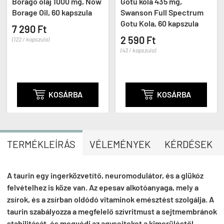
Borágó olaj 1000 mg, Now
Gotu kola 435 mg,
Borage Oil, 60 kapszula
Swanson Full Spectrum
Gotu Kola, 60 kapszula
7 290 Ft
2 590 Ft
(122 / kapszula)
(43 / kapszula)

KOSÁRBA

KOSÁRBA
TERMÉKLEÍRÁS
VÉLEMÉNYEK
KÉRDÉSEK
A taurin egy ingerközvetítő, neuromodulátor, és a glükóz
felvételhez is köze van. Az epesav alkotóanyaga, mely a
zsírok, és a zsírban oldódó vitaminok emésztést szolgálja. A
taurin szabályozza a megfelelő szívritmust a sejtmembránok
stabilitását, és megvédi az agysejteket a kimerüléstől.