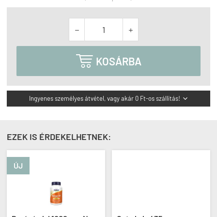



KOSÁRBA
Ingyenes személyes átvétel, vagy akár 0 Ft-os szállítás!

EZEK IS ÉRDEKELHETNEK:
ÚJ