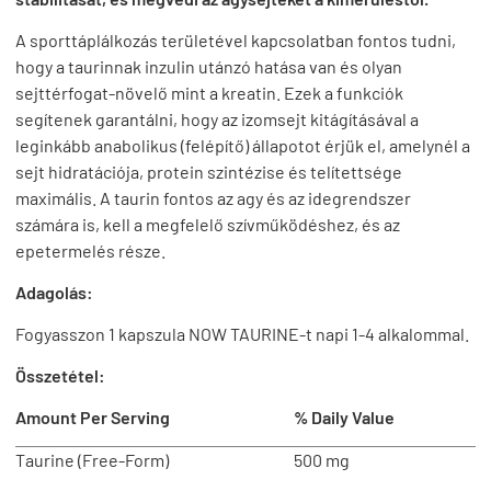
A sporttáplálkozás területével kapcsolatban fontos tudni,
hogy a taurinnak inzulin utánzó hatása van és olyan
sejttérfogat-növelő mint a kreatin. Ezek a funkciók
segítenek garantálni, hogy az izomsejt kitágításával a
leginkább anabolikus (felépítő) állapotot érjük el, amelynél a
sejt hidratációja, protein szintézise és telítettsége
maximális. A taurin fontos az agy és az idegrendszer
számára is, kell a megfelelő szívműködéshez, és az
epetermelés része.
Adagolás:
Fogyasszon 1 kapszula NOW TAURINE-t napi 1-4 alkalommal.
Összetétel:
Amount Per Serving
% Daily Value
Taurine (Free-Form)
500 mg