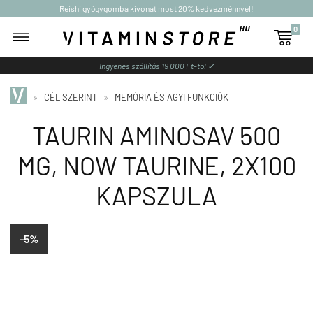
Reishi gyógygomba kivonat most 20% kedvezménnyel!
0

Ingyenes szállítás 19 000 Ft-tól ✓
»
CÉL SZERINT
»
MEMÓRIA ÉS AGYI FUNKCIÓK
TAURIN AMINOSAV 500
MG, NOW TAURINE, 2X100
KAPSZULA
-5%