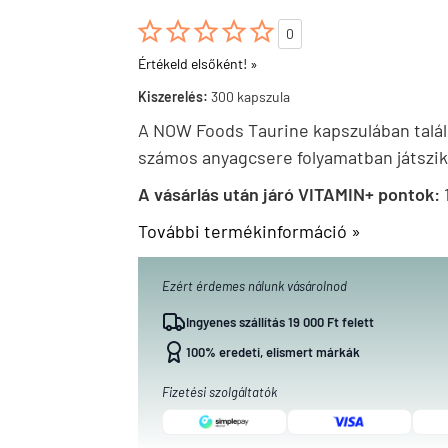





0
Értékeld elsőként! »
Kiszerelés:
300 kapszula
A NOW Foods Taurine kapszulában talál
számos anyagcsere folyamatban játszik
A vásárlás után járó VITAMIN+ pontok:
További termékinformáció »
Ezért érdemes nálunk vásárolnod
Ingyenes szállítás 19 000 Ft felett
100% eredeti, elismert márkák
Fizetési szolgáltatók