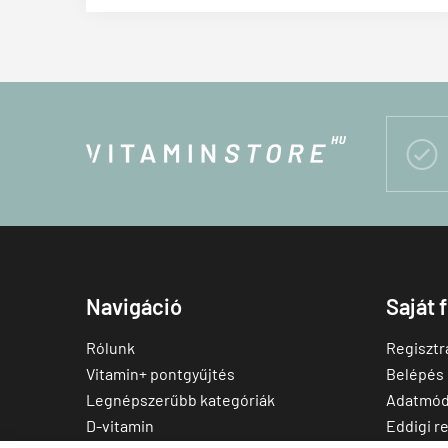

Navigáció
Saját 
Rólunk
Regisztr
Vitamin+ pontgyűjtés
Belépés
Legnépszerűbb kategóriák
Adatmód
D-vitamin
Eddigi r