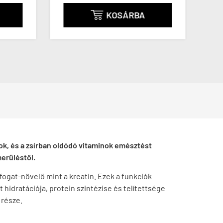
KOSÁRBA

rok, és a zsírban oldódó vitaminok emésztést
merüléstől.
rfogat-növelő mint a kreatin. Ezek a funkciók
t hidratációja, protein szintézise és telítettsége
 része.