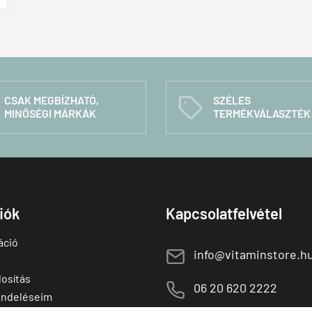
CSAK MEGBÍZHATÓ,
SZÉLES
C
MINŐSÉGI MÁRKÁK
TERMÉKVÁLASZTÉK
fiók
Kapcsolatfelvétel
áció
E
info@vitaminstore.h
osítás
M
06 20 620 2222
endeléseim