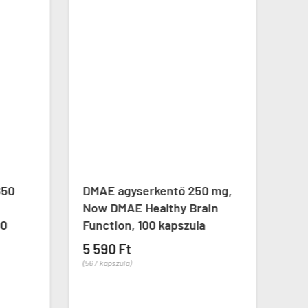
50
DMAE agyserkentő 250 mg,
Memó
Now DMAE Healthy Brain
formu
Function, 100 kapszula
Exte
36 k
5 590 Ft


(56 / kapszula)
9 89
(275 / 