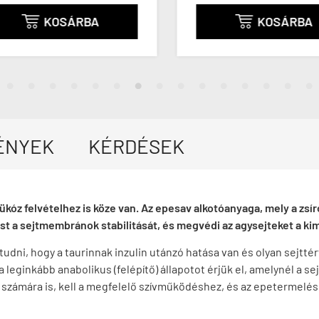
KOSÁRBA
KOSÁRBA


ÉNYEK
KÉRDÉSEK
lükóz felvételhez is köze van. Az epesav alkotóanyaga, mely a zsí
ust a sejtmembránok stabilitását, és megvédi az agysejteket a ki
udni, hogy a taurinnak inzulin utánzó hatása van és olyan sejtté
 leginkább anabolikus (felépítő) állapotot érjük el, amelynél a sej
r számára is, kell a megfelelő szívműködéshez, és az epetermelés