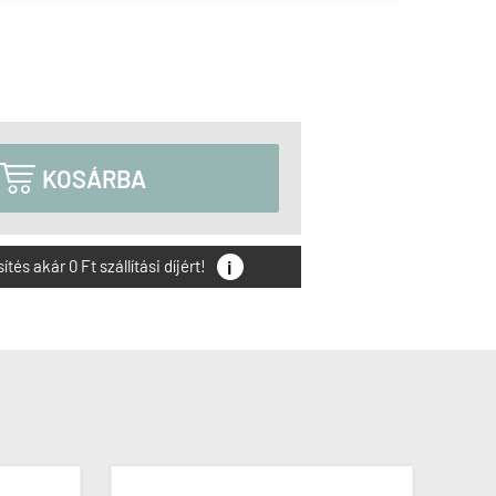

KOSÁRBA
i
és akár 0 Ft szállítási díjért!