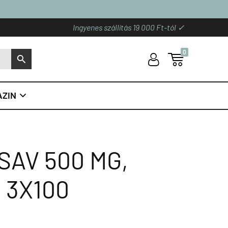
Ingyenes szállítás 19 000 Ft-tól ✓
0
U

S
ZIN

SAV 500 MG,
 3X100