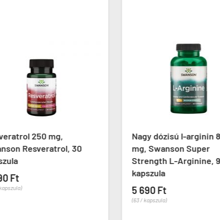
eratrol 250 mg,
Nagy dózisú l-arginin 8
son Resveratrol, 30
mg, Swanson Super
zula
Strength L-Arginine, 90
kapszula
0 Ft
apszula)
5 690 Ft
(63 / kapszula)