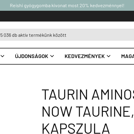
Reishi gyógygomba kivonat most 20% kedvezménnyel!
ÚJDONSÁGOK
KEDVEZMÉNYEK
MAGA



TAURIN AMINO
NOW TAURINE,
KAPSZULA