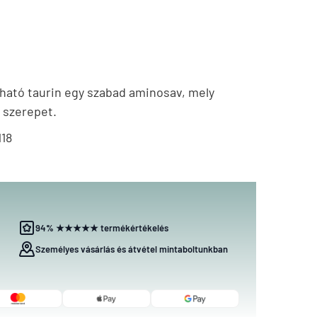
ható taurin egy szabad aminosav, mely
 szerepet.
118
94% ★★★★★ termékértékelés
Személyes vásárlás és átvétel mintaboltunkban