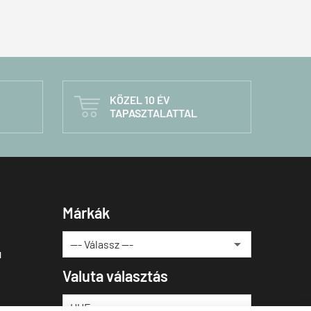
KÖZEL 10 ÉV

TAPASZTALATTAL
Márkák
u
Valuta választás