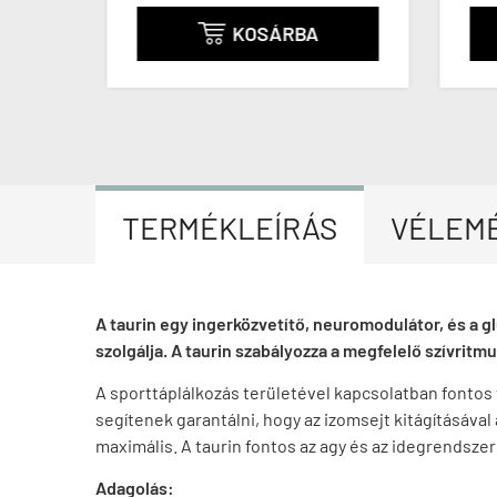
KOSÁRBA

TERMÉKLEÍRÁS
VÉLEM
A taurin egy ingerközvetítő, neuromodulátor, és a g
szolgálja. A taurin szabályozza a megfelelő szívritm
A sporttáplálkozás területével kapcsolatban fontos t
segítenek garantálni, hogy az izomsejt kitágításával a
maximális. A taurin fontos az agy és az idegrendsze
Adagolás: