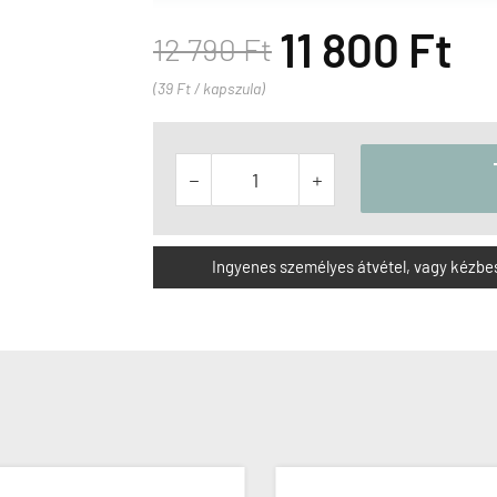
11 800 Ft
12 790 Ft
(39 Ft / kapszula)


Ingyenes személyes átvétel, vagy kézbesít