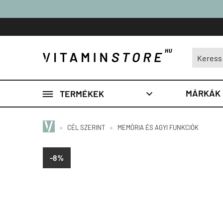

MÁRKÁK
TERMÉKEK

»
CÉL SZERINT
»
MEMÓRIA ÉS AGYI FUNKCIÓK
-8%