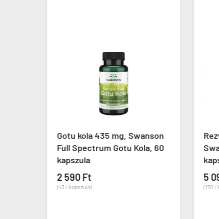
ow
Gotu kola 435 mg, Swanson
Rezv
Full Spectrum Gotu Kola, 60
Swan
kapszula
kaps
2 590 Ft
5 09
(43 / kapszula)
(170 / k