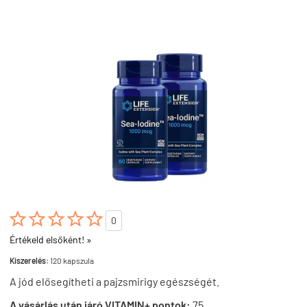





0
Értékeld elsőként! »
Kiszerelés:
120 kapszula
A jód elősegítheti a pajzsmirigy egészségét.
A vásárlás után járó VITAMIN+ pontok:
75