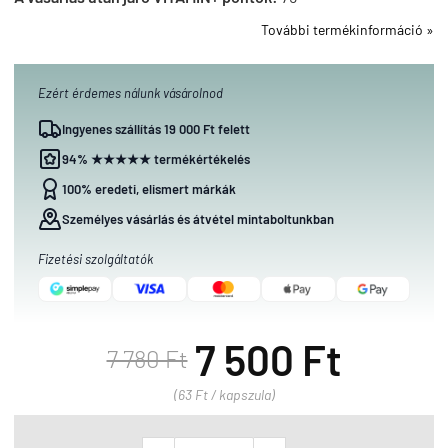
További termékinformáció »
Ezért érdemes nálunk vásárolnod
Ingyenes szállítás 19 000 Ft felett
94% ★★★★★ termékértékelés
100% eredeti, elismert márkák
Személyes vásárlás és átvétel mintaboltunkban
Fizetési szolgáltatók
7 500 Ft
7 780 Ft
(63 Ft / kapszula)