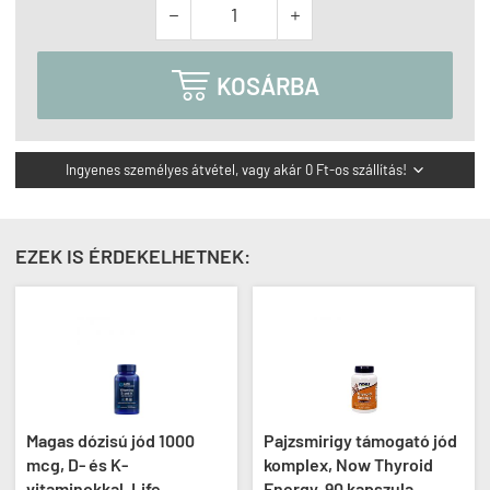



KOSÁRBA
Ingyenes személyes átvétel, vagy akár 0 Ft-os szállítás!

EZEK IS ÉRDEKELHETNEK:
Magas dózisú jód 1000
Pajzsmirigy támogató jód
mcg, D- és K-
komplex, Now Thyroid
vitaminokkal, Life
Energy, 90 kapszula