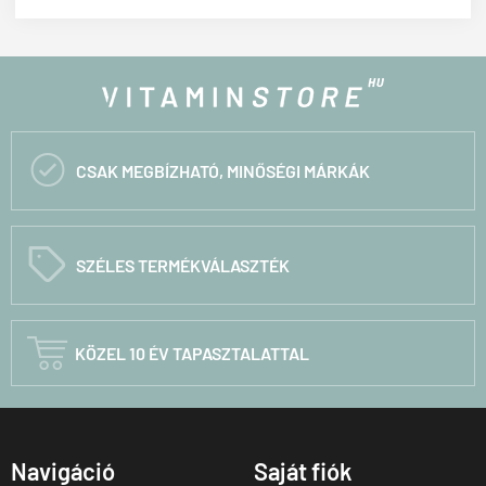

CSAK MEGBÍZHATÓ, MINŐSÉGI MÁRKÁK
C
SZÉLES TERMÉKVÁLASZTÉK

KÖZEL 10 ÉV TAPASZTALATTAL
Navigáció
Saját fiók