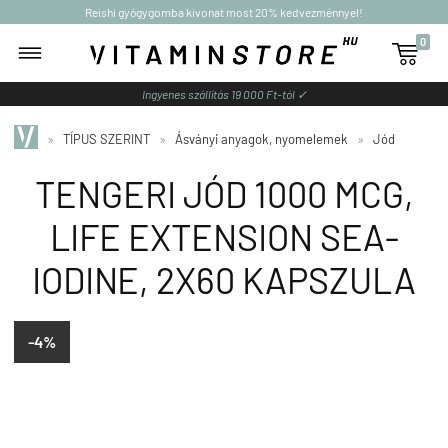
Reishi gyógygomba kivonat most 20% kedvezménnyel!
0

Ingyenes szállítás 19 000 Ft-tól ✓
»
TÍPUS SZERINT
»
Ásványi anyagok, nyomelemek
»
Jód
TENGERI JÓD 1000 MCG,
LIFE EXTENSION SEA-
IODINE, 2X60 KAPSZULA
-4%