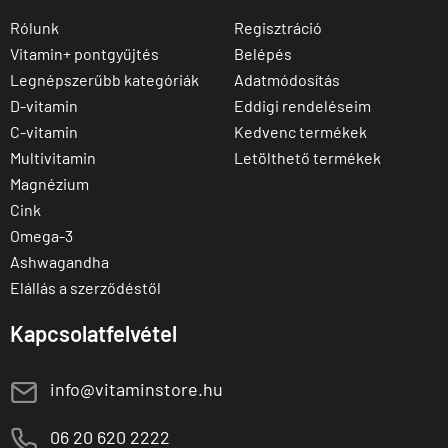
Rólunk
Regisztráció
Vitamin+ pontgyűjtés
Belépés
Legnépszerűbb kategóriák
Adatmódosítás
D-vitamin
Eddigi rendeléseim
C-vitamin
Kedvenc termékek
Multivitamin
Letölthető termékek
Magnézium
Cink
Omega-3
Ashwagandha
Elállás a szerződéstől
Kapcsolatfelvétel
E
info@vitaminstore.hu
M
06 20 620 2222