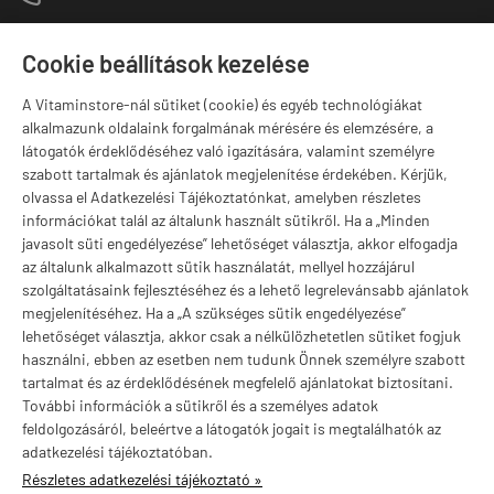
1141 Budapest,
T
Szugló u. 83-85.
Cookie beállítások kezelése
H-P:
10:00-18:00
A Vitaminstore-nál sütiket (cookie) és egyéb technológiákat
Márkák
alkalmazunk oldalaink forgalmának mérésére és elemzésére, a
látogatók érdeklődéséhez való igazítására, valamint személyre
szabott tartalmak és ajánlatok megjelenítése érdekében. Kérjük,
olvassa el Adatkezelési Tájékoztatónkat, amelyben részletes
információkat talál az általunk használt sütikről. Ha a „Minden
Valuta választás
javasolt süti engedélyezése” lehetőséget választja, akkor elfogadja
az általunk alkalmazott sütik használatát, mellyel hozzájárul
szolgáltatásaink fejlesztéséhez és a lehető legrelevánsabb ajánlatok
megjelenítéséhez. Ha a „A szükséges sütik engedélyezése”
lehetőséget választja, akkor csak a nélkülözhetetlen sütiket fogjuk
használni, ebben az esetben nem tudunk Önnek személyre szabott
tartalmat és az érdeklődésének megfelelő ajánlatokat biztosítani.
További információk a sütikről és a személyes adatok
feldolgozásáról, beleértve a látogatók jogait is megtalálhatók az
adatkezelési tájékoztatóban.
Részletes adatkezelési tájékoztató »
vitaminstore.hu -
Vitaminstore / Gymstore Hungary
-
ÁSZF
-
Adatkezelési