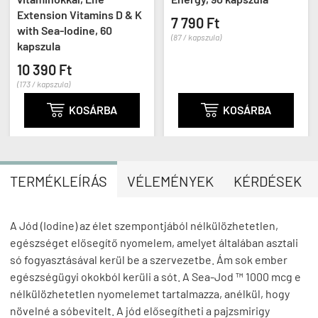
Extension Vitamins D & K
7 790 Ft
with Sea-Iodine, 60
(87 / kapszula)
kapszula
10 390 Ft
(173 / kapszula)

KOSÁRBA

KOSÁRBA
TERMÉKLEÍRÁS
VÉLEMÉNYEK
KÉRDÉSEK
A Jód (Iodine) az élet szempontjából nélkülözhetetlen,
egészséget elősegítő nyomelem, amelyet általában asztali
só fogyasztásával kerül be a szervezetbe. Ám sok ember
egészségügyi okokból kerüli a sót. A Sea-Jod ™ 1000 mcg e
nélkülözhetetlen nyomelemet tartalmazza, anélkül, hogy
növelné a sóbevitelt. A jód elősegítheti a pajzsmirigy