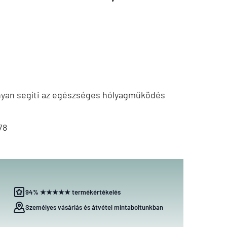
nyan segíti az egészséges hólyagműködés
78
94% ★★★★★ termékértékelés
Személyes vásárlás és átvétel mintaboltunkban