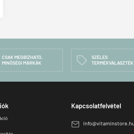
CSAK MEGBÍZHATÓ,
SZÉLES
C
MINŐSÉGI MÁRKÁK
TERMÉKVÁLASZTÉK
fiók
Kapcsolatfelvétel
áció
E
info@vitaminstore.h
osítás