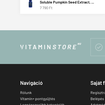
Soluble Pumpkin Seed Extract, ...
7 790 Ft

Navigáció
Saját 
Rólunk
Regisztr
Vitamin+ pontgyűjtés
Belépés
Legnépszerűbb kategóriák
Adatmód