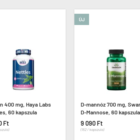
ÚJ
-mannóz 700 mg, Swanson
D-mannóz por, Now 
-Mannose, 60 kapszula
Mannose Pure Powde
 090 Ft
10 790 Ft
2 / kapszula)
(127 / g)