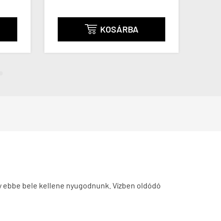
(148 / kapszula)
(1
A
KOSÁRBA

ogy ebbe bele kellene nyugodnunk. Vízben oldódó