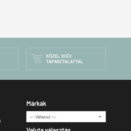
KÖZEL 10 ÉV

TAPASZTALATTAL
Márkák
u
Valuta választás