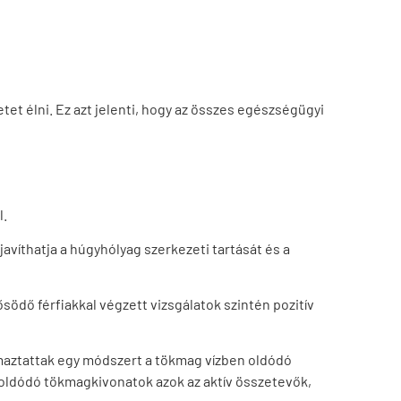
et élni. Ez azt jelenti, hogy az összes egészségügyi
l.
avíthatja a húgyhólyag szerkezeti tartását és a
ödő férfiakkal végzett vizsgálatok szintén pozitív
maztattak egy módszert a tökmag vízben oldódó
 oldódó tökmagkivonatok azok az aktív összetevők,