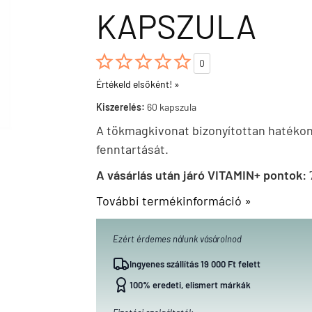
KAPSZULA





0
Értékeld elsőként! »
Kiszerelés:
60 kapszula
A tökmagkivonat bizonyítottan hatéko
fenntartását.
A vásárlás után járó VITAMIN+ pontok:
További termékinformáció »
Ezért érdemes nálunk vásárolnod
Ingyenes szállítás 19 000 Ft felett
100% eredeti, elismert márkák