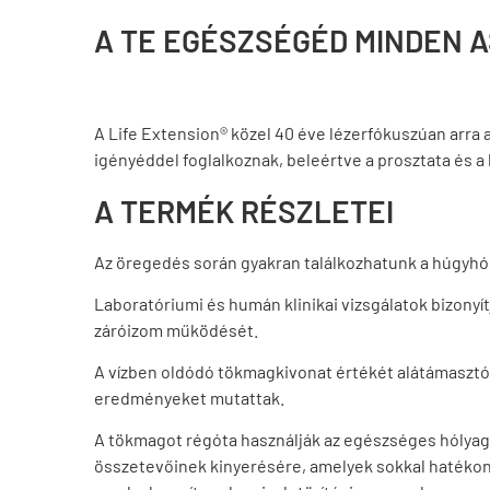
A TE EGÉSZSÉGÉD MINDEN 
A Life Extension® közel 40 éve lézerfókuszúan arra 
igényéddel foglalkoznak, beleértve a prosztata és a
A TERMÉK RÉSZLETEI
Az öregedés során gyakran találkozhatunk a húgyhól
Laboratóriumi és humán klinikai vizsgálatok bizonyít
záróizom működését.
A vízben oldódó tökmagkivonat értékét alátámasztó 
eredményeket mutattak.
A tökmagot régóta használják az egészséges hólyag
összetevőinek kinyerésére, amelyek sokkal hatékony