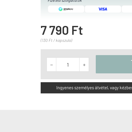
Fizetési szolgáltatók
7 790 Ft
(130 Ft / kapszula)


Ingyenes személyes átvétel, vagy kézbesít