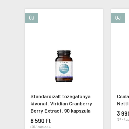
ÚJ
ÚJ
fonya
Csalán 400 mg, Haya Labs
D
nberry
Nettles, 60 kapszula
D
szula
3 990 Ft
9
(67 / kapszula)
(15