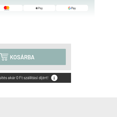

KOSÁRBA
i
és akár 0 Ft szállítási díjért!