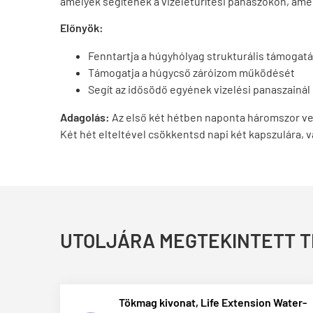
amelyek segítenek a vizeletürítési panaszokon, amel
Előnyök:
Fenntartja a húgyhólyag strukturális támogat
Támogatja a húgycső záróizom működését
Segít az idősödő egyének vizelési panaszainál
Adagolás:
Az első két hétben naponta háromszor ve
Két hét elteltével csökkentsd napi két kapszulára, 
UTOLJÁRA MEGTEKINTETT 
Tökmag kivonat, Life Extension Water-