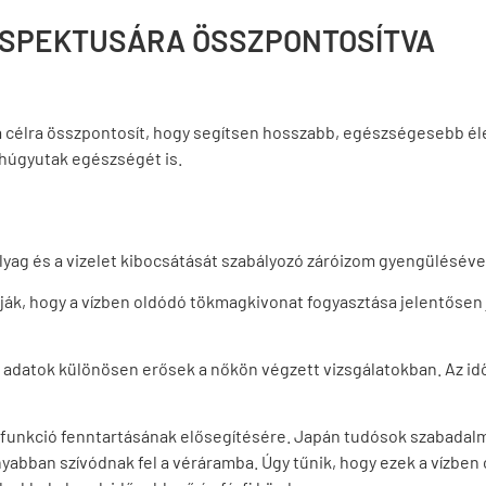
ASPEKTUSÁRA ÖSSZPONTOSÍTVA
a célra összpontosít, hogy segítsen hosszabb, egészségesebb élet
 húgyutak egészségét is.
yag és a vizelet kibocsátását szabályozó záróizom gyengüléséve
ják, hogy a vízben oldódó tökmagkivonat fogyasztása jelentősen j
adatok különösen erősek a nőkön végzett vizsgálatokban. Az idős
funkció fenntartásának elősegítésére. Japán tudósok szabadal
abban szívódnak fel a véráramba. Úgy tűnik, hogy ezek a vízben