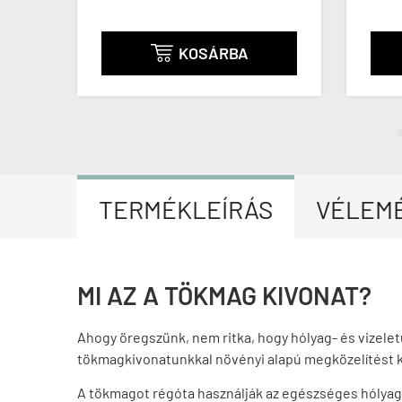
A
KOSÁRBA

TERMÉKLEÍRÁS
VÉLEM
MI AZ A TÖKMAG KIVONAT?
Ahogy öregszünk, nem ritka, hogy hólyag- és vizelet
tökmagkivonatunkkal növényi alapú megközelítést k
A tökmagot régóta használják az egészséges hólya