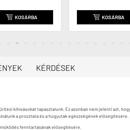
KOSÁRBA
KOSÁRB


ÉNYEK
KÉRDÉSEK
ürítési kihívásokat tapasztalunk. Ez azonban nem jelenti azt, h
ínálunk a prosztata és a húgyutak egészségének elősegítésére.
gműködés fenntartásának elősegítésére.