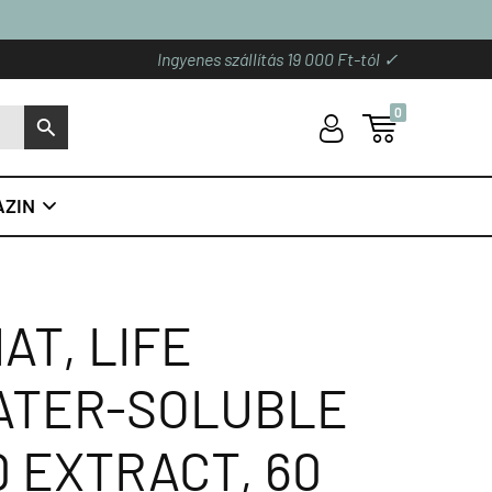
Ingyenes szállítás 19 000 Ft-tól ✓
0
U

S
ZIN

AT, LIFE
ATER-SOLUBLE
 EXTRACT, 60