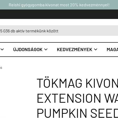
Reishi gyógygomba kivonat most 20% kedvezménnyel!
ÚJDONSÁGOK
KEDVEZMÉNYEK
MAGA



ás
TÖKMAG KIVON
EXTENSION W
PUMPKIN SEED