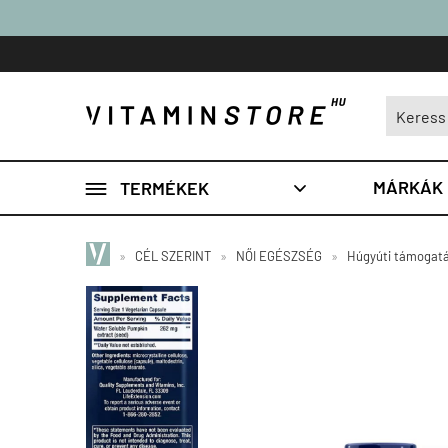

MÁRKÁK
TERMÉKEK

»
CÉL SZERINT
»
NŐI EGÉSZSÉG
»
Húgyúti támogat