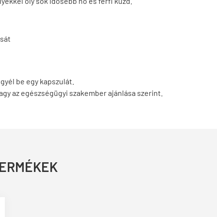
yekkel oly sok idősebb nő és férfi küzd.
ását
gyél be egy kapszulát.
vagy az egészségügyi szakember ajánlása szerint.
TERMÉKEK