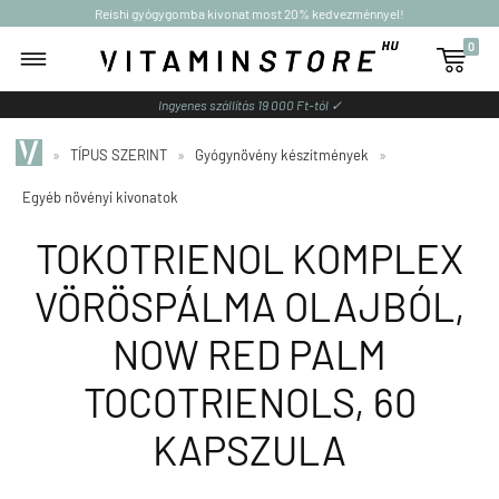
Reishi gyógygomba kivonat most 20% kedvezménnyel!
0

Ingyenes szállítás 19 000 Ft-tól ✓
»
TÍPUS SZERINT
»
Gyógynövény készítmények
»
Egyéb növényi kivonatok
TOKOTRIENOL KOMPLEX
VÖRÖSPÁLMA OLAJBÓL,
NOW RED PALM
TOCOTRIENOLS, 60
KAPSZULA