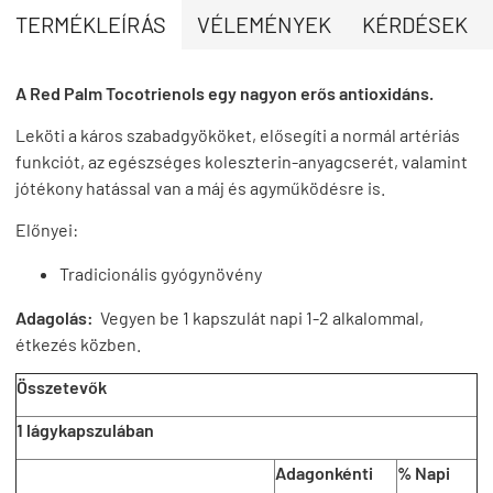
TERMÉKLEÍRÁS
VÉLEMÉNYEK
KÉRDÉSEK
A Red Palm Tocotrienols egy nagyon erős antioxidáns.
Leköti a káros szabadgyököket, elősegíti a normál artériás
funkciót, az egészséges koleszterin-anyagcserét, valamint
jótékony hatással van a máj és agyműködésre is.
Előnyei:
Tradicionális gyógynövény
Adagolás:
Vegyen be 1 kapszulát napi 1-2 alkalommal,
étkezés közben.
Összetevők
1 lágykapszulában
Adagonkénti
% Napi