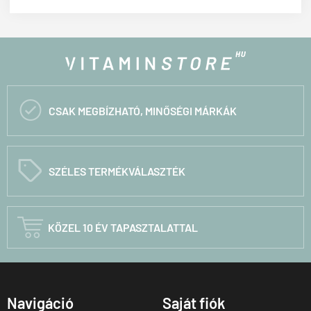

CSAK MEGBÍZHATÓ, MINŐSÉGI MÁRKÁK
C
SZÉLES TERMÉKVÁLASZTÉK

KÖZEL 10 ÉV TAPASZTALATTAL
Navigáció
Saját fiók