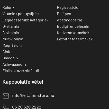
Rólunk
Regisztráció
Vitamin+ pontgyűjtés
Belépés
Legnépszerűbb kategóriák
Adatmódosítás
D-vitamin
Eddigi rendeléseim
C-vitamin
Kedvenc termékek
Multivitamin
Letölthető termékek
Magnézium
Cink
Omega-3
Ashwagandha
Elállás a szerződéstől
Kapcsolatfelvétel
E
info@vitaminstore.hu
M
06 20 620 2222