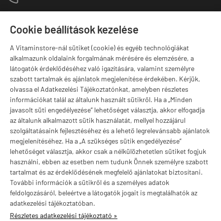
1141 Budapest,
T
Szugló u. 83-85.
Cookie beállítások kezelése
H-P:
10:00-18:00
A Vitaminstore-nál sütiket (cookie) és egyéb technológiákat
Márkák
alkalmazunk oldalaink forgalmának mérésére és elemzésére, a
látogatók érdeklődéséhez való igazítására, valamint személyre
szabott tartalmak és ajánlatok megjelenítése érdekében. Kérjük,
olvassa el Adatkezelési Tájékoztatónkat, amelyben részletes
információkat talál az általunk használt sütikről. Ha a „Minden
Valuta választás
javasolt süti engedélyezése” lehetőséget választja, akkor elfogadja
az általunk alkalmazott sütik használatát, mellyel hozzájárul
szolgáltatásaink fejlesztéséhez és a lehető legrelevánsabb ajánlatok
megjelenítéséhez. Ha a „A szükséges sütik engedélyezése”
lehetőséget választja, akkor csak a nélkülözhetetlen sütiket fogjuk
használni, ebben az esetben nem tudunk Önnek személyre szabott
tartalmat és az érdeklődésének megfelelő ajánlatokat biztosítani.
További információk a sütikről és a személyes adatok
feldolgozásáról, beleértve a látogatók jogait is megtalálhatók az
adatkezelési tájékoztatóban.
Részletes adatkezelési tájékoztató »
vitaminstore.hu -
Vitaminstore / Gymstore Hungary
-
ÁSZF
-
Adatkezelési