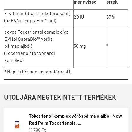
mennyiség
érték
E-vitamin (d-alfa-tokoferolként)
20 IU
67%
(az EVNol SupraBio™-ból)
egyes Tocotrientol complex (az
EVNol SupraBio™ vörös
pálmaolajból)
50 mg
*
(Tocotrienol/Tocopherol
komplex)
* Napi érték nem meghatározott.
UTOLJÁRA MEGTEKINTETT TERMÉKEK
Tokotrienol komplex vöröspálma olajból, Now
Red Palm Tocotrienols, ...
11 790 Ft