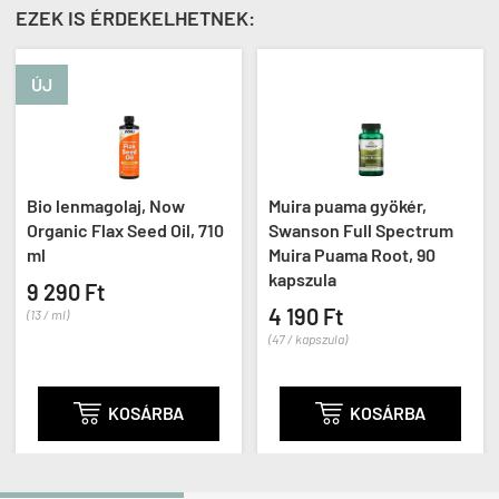
EZEK IS ÉRDEKELHETNEK:
ÚJ
Bio lenmagolaj, Now
Muira puama gyökér,
Organic Flax Seed Oil, 710
Swanson Full Spectrum
ml
Muira Puama Root, 90
kapszula
9 290 Ft
4 190 Ft
(13 / ml)
(47 / kapszula)

KOSÁRBA

KOSÁRBA