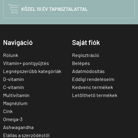

KÖZEL 10 ÉV TAPASZTALATTAL
Navigáció
Saját fiók
Rólunk
Regisztráció
Vitamin+ pontgyűjtés
Belépés
Legnépszerűbb kategóriák
Adatmódosítás
D-vitamin
Eddigi rendeléseim
C-vitamin
Kedvenc termékek
Multivitamin
Letölthető termékek
Magnézium
Cink
Omega-3
Ashwagandha
Elállás a szerződéstől