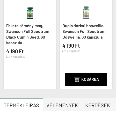
Fekete kömény mag,
Dupla dózisú boswellia,
Swanson Full Spectrum
Swanson Full Spectrum
Black Cumin Seed, 60
Boswellia, 60 kapszula
kapszula
4 190 Ft
4 190 Ft
(70 / kapszula)
(70 / kapszula)

KOSÁRBA
TERMÉKLEÍRÁS
VÉLEMÉNYEK
KÉRDÉSEK