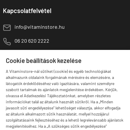
Kapcsolatfelvétel
E
info@vitaminstore.hu
M
06 20 620 2222
1141 Budapest,
T
Szugló u. 83-85.
Cookie beállítások kezelése
H-P:
10:00-18:00
A Vitaminstore-nál sütiket (cookie) és egyéb technológiákat
Márkák
alkalmazunk oldalaink forgalmának mérésére és elemzésére, a
látogatók érdeklődéséhez való igazítására, valamint személyre
szabott tartalmak és ajánlatok megjelenítése érdekében. Kérjük,
olvassa el Adatkezelési Tájékoztatónkat, amelyben részletes
információkat talál az általunk használt sütikről. Ha a „Minden
Valuta választás
javasolt süti engedélyezése” lehetőséget választja, akkor elfogadja
az általunk alkalmazott sütik használatát, mellyel hozzájárul
szolgáltatásaink fejlesztéséhez és a lehető legrelevánsabb ajánlatok
megjelenítéséhez. Ha a „A szükséges sütik engedélyezése”