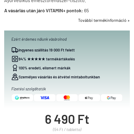
Ayurvédikus emésztőrendszer-tisztító.
A vásárlás után járó VITAMIN+ pontok:
65
További termékinformáció »
Ezért érdemes nálunk vásárolnod
Ingyenes szállítás 19 000 Ft felett
94% ★★★★★ termékértékelés
100% eredeti, elismert márkák
Személyes vásárlás és átvétel mintaboltunkban
Fizetési szolgáltatók
6 490 Ft
(54 Ft / tabletta)