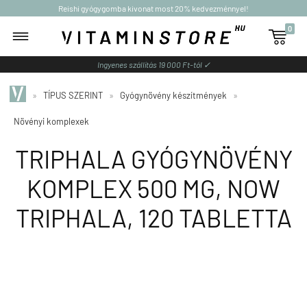
Reishi gyógygomba kivonat most 20% kedvezménnyel!
0

Ingyenes szállítás 19 000 Ft-tól ✓
»
TÍPUS SZERINT
»
Gyógynövény készítmények
»
Növényi komplexek
TRIPHALA GYÓGYNÖVÉNY
KOMPLEX 500 MG, NOW
TRIPHALA, 120 TABLETTA