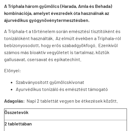
A Triphala három gyümölcs (Harada, Amla és Behada)
kombinációja, amelyet évezredek óta használnak az
ájurvédikus gyógynövénytermesztésben.
A Triphala-t a történelem során emésztési tisztítóként és
tonizálóként használták. Az elmúlt években a Triphala-ról
bebizonyosodott, hogy erős szabadgyökfogó. Ezenkívül
számos más bioaktív vegyületet is tartalmaz, köztük
gallusavat, csersavat és epikatechint.
Előnyei:
Szabványosított gyümölcskivonat
Ayurvédikus tonizáló és emésztést támogató
Adagolás:
Napi 2 tablettát vegyen be étkezések között.
Összetevők
2 tablettában