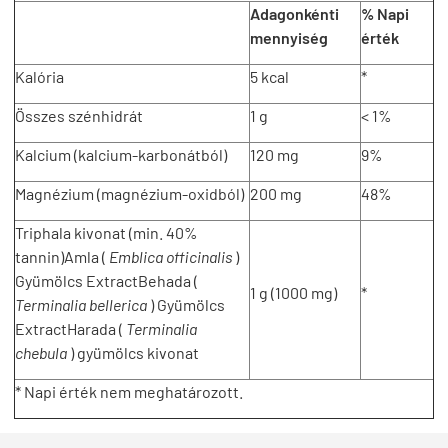
Adagonkénti
% Napi
mennyiség
érték
Kalória
5 kcal
*
Összes szénhidrát
1 g
< 1%
Kalcium (kalcium-karbonátból)
120 mg
9%
Magnézium (magnézium-oxidból)
200 mg
48%
Triphala kivonat (min. 40%
tannin)Amla (
Emblica officinalis
)
Gyümölcs ExtractBehada (
1 g (1000 mg)
*
Terminalia bellerica
) Gyümölcs
ExtractHarada (
Terminalia
chebula
) gyümölcs kivonat
* Napi érték nem meghatározott.