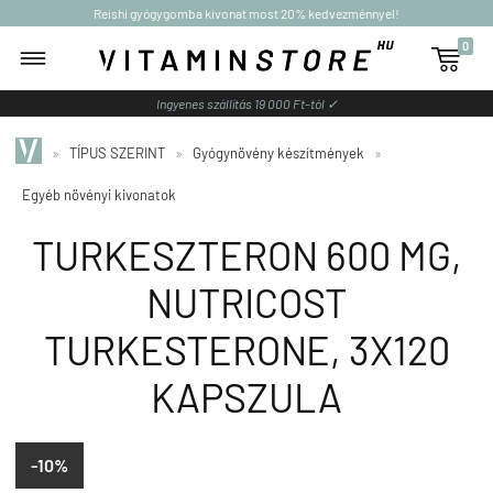
Reishi gyógygomba kivonat most 20% kedvezménnyel!
0

Ingyenes szállítás 19 000 Ft-tól ✓
»
TÍPUS SZERINT
»
Gyógynövény készítmények
»
Egyéb növényi kivonatok
TURKESZTERON 600 MG,
NUTRICOST
TURKESTERONE, 3X120
KAPSZULA
-10%