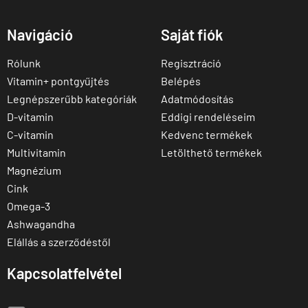
Navigáció
Saját fiók
Rólunk
Regisztráció
Vitamin+ pontgyűjtés
Belépés
Legnépszerűbb kategóriák
Adatmódosítás
D-vitamin
Eddigi rendeléseim
C-vitamin
Kedvenc termékek
Multivitamin
Letölthető termékek
Magnézium
Cink
Omega-3
Ashwagandha
Elállás a szerződéstől
Kapcsolatfelvétel