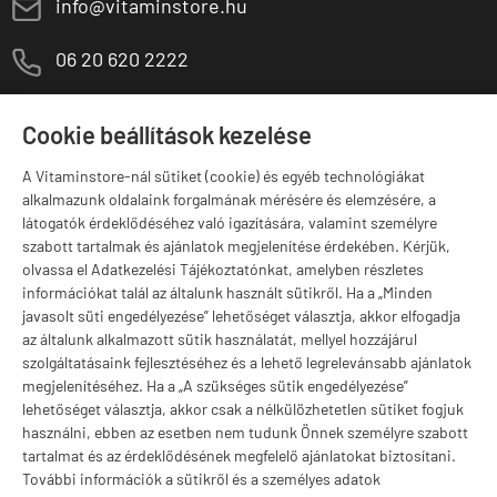
E
info@vitaminstore.hu
M
06 20 620 2222
1141 Budapest,
T
Szugló u. 83-85.
Cookie beállítások kezelése
H-P:
10:00-18:00
A Vitaminstore-nál sütiket (cookie) és egyéb technológiákat
Márkák
alkalmazunk oldalaink forgalmának mérésére és elemzésére, a
látogatók érdeklődéséhez való igazítására, valamint személyre
szabott tartalmak és ajánlatok megjelenítése érdekében. Kérjük,
olvassa el Adatkezelési Tájékoztatónkat, amelyben részletes
információkat talál az általunk használt sütikről. Ha a „Minden
Valuta választás
javasolt süti engedélyezése” lehetőséget választja, akkor elfogadja
az általunk alkalmazott sütik használatát, mellyel hozzájárul
szolgáltatásaink fejlesztéséhez és a lehető legrelevánsabb ajánlatok
megjelenítéséhez. Ha a „A szükséges sütik engedélyezése”
lehetőséget választja, akkor csak a nélkülözhetetlen sütiket fogjuk
használni, ebben az esetben nem tudunk Önnek személyre szabott
tartalmat és az érdeklődésének megfelelő ajánlatokat biztosítani.
További információk a sütikről és a személyes adatok