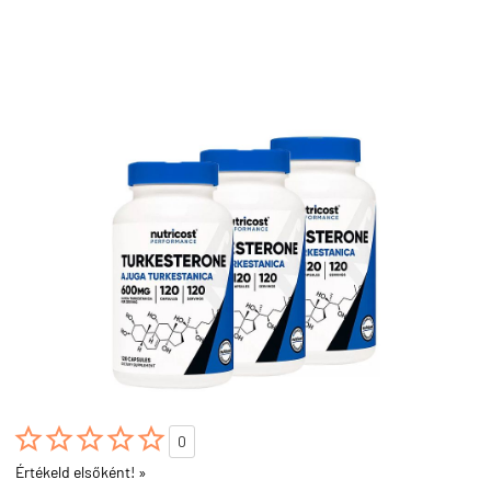





0
Értékeld elsőként! »