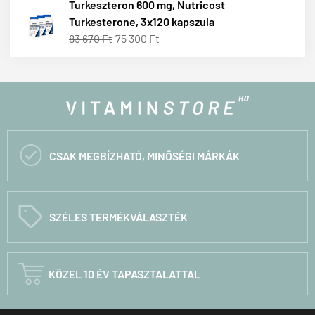
Turkeszteron 600 mg, Nutricost
Turkesterone, 3x120 kapszula
83 670 Ft
75 300 Ft

CSAK MEGBÍZHATÓ, MINŐSÉGI MÁRKÁK
C
SZÉLES TERMÉKVÁLASZTÉK

KÖZEL 10 ÉV TAPASZTALATTAL