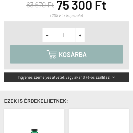
75 300 Ft
83 670 Ft
(209 Ft / kapszula)



KOSÁRBA
Ingyenes személyes átvétel, vagy akár 0 Ft-os szállítás!

EZEK IS ÉRDEKELHETNEK: