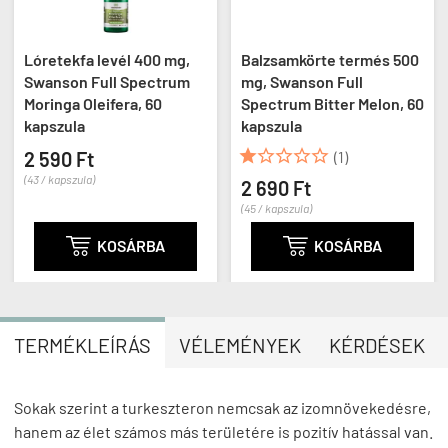
Lóretekfa levél 400 mg,
Balzsamkörte termés 500
Swanson Full Spectrum
mg, Swanson Full
Moringa Oleifera, 60
Spectrum Bitter Melon, 60
kapszula
kapszula





2 590 Ft
(1)
(43 / kapszula)
2 690 Ft
(45 / kapszula)

KOSÁRBA

KOSÁRBA
TERMÉKLEÍRÁS
VÉLEMÉNYEK
KÉRDÉSEK
Sokak szerint a turkeszteron nemcsak az izomnövekedésre,
hanem az élet számos más területére is pozitív hatással van.