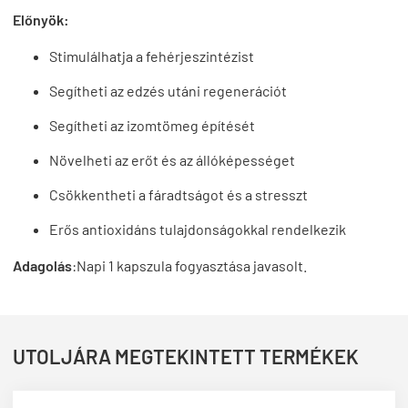
Előnyök:
Stimulálhatja a fehérjeszintézist
Segítheti az edzés utáni regenerációt
Segítheti az izomtömeg építését
Növelheti az erőt és az állóképességet
Csökkentheti a fáradtságot és a stresszt
Erős antioxidáns tulajdonságokkal rendelkezik
Adagolás
:
Napi 1 kapszula fogyasztása javasolt.
UTOLJÁRA MEGTEKINTETT TERMÉKEK