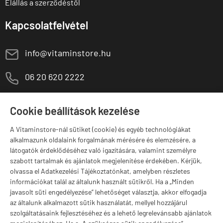
Elállás a szerződéstől
Kapcsolatfelvétel
E
info@vitaminstore.hu
M
06 20 620 2222
1141 Budapest,
T
Szugló u. 83-85.
Cookie beállítások kezelése
H-P:
10:00-18:00
A Vitaminstore-nál sütiket (cookie) és egyéb technológiákat
Márkák
alkalmazunk oldalaink forgalmának mérésére és elemzésére, a
látogatók érdeklődéséhez való igazítására, valamint személyre
szabott tartalmak és ajánlatok megjelenítése érdekében. Kérjük,
olvassa el Adatkezelési Tájékoztatónkat, amelyben részletes
információkat talál az általunk használt sütikről. Ha a „Minden
Valuta választás
javasolt süti engedélyezése” lehetőséget választja, akkor elfogadja
az általunk alkalmazott sütik használatát, mellyel hozzájárul
szolgáltatásaink fejlesztéséhez és a lehető legrelevánsabb ajánlatok