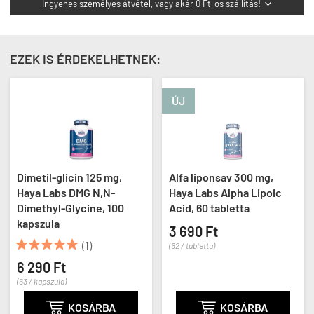
Ingyenes személyes átvétel, vagy akár 0 Ft-os szállítás!

EZEK IS ÉRDEKELHETNEK:
ÚJ
Dimetil-glicin 125 mg,
Alfa liponsav 300 mg,
Haya Labs DMG N,N-
Haya Labs Alpha Lipoic
Dimethyl-Glycine, 100
Acid, 60 tabletta
kapszula
3 690 Ft





(1)
(62 / tabletta)
6 290 Ft
(63 / kapszula)

KOSÁRBA

KOSÁRBA