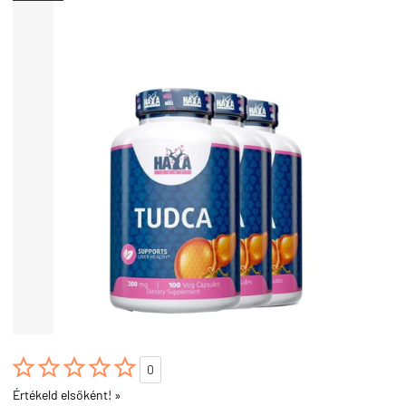





0
Értékeld elsőként! »