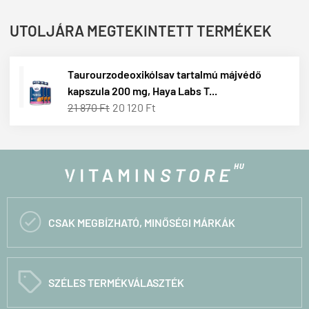
UTOLJÁRA MEGTEKINTETT TERMÉKEK
Taurourzodeoxikólsav tartalmú májvédő
kapszula 200 mg, Haya Labs T...
21 870 Ft
20 120 Ft

CSAK MEGBÍZHATÓ, MINŐSÉGI MÁRKÁK
C
SZÉLES TERMÉKVÁLASZTÉK