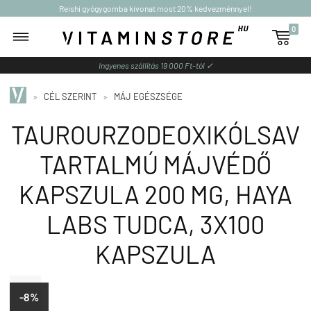
Reishi gyógygomba kivonat most 20% kedvezménnyel!
0

Ingyenes szállítás 19 000 Ft-tól ✓
»
CÉL SZERINT
»
MÁJ EGÉSZSÉGE
TAUROURZODEOXIKÓLSAV
TARTALMÚ MÁJVÉDŐ
KAPSZULA 200 MG, HAYA
LABS TUDCA, 3X100
KAPSZULA
-8%