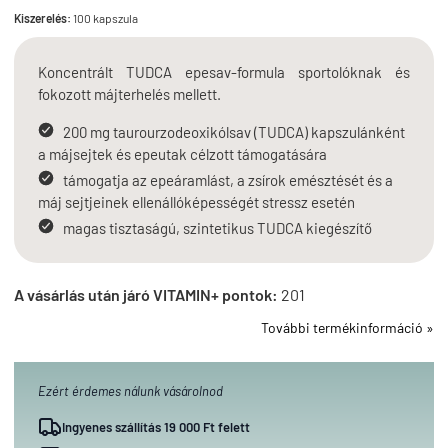
Kiszerelés:
100 kapszula
Koncentrált TUDCA epesav-formula sportolóknak és
fokozott májterhelés mellett.
200 mg taurourzodeoxikólsav (TUDCA) kapszulánként
a májsejtek és epeutak célzott támogatására
támogatja az epeáramlást, a zsírok emésztését és a
máj sejtjeinek ellenállóképességét stressz esetén
magas tisztaságú, szintetikus TUDCA kiegészítő
A vásárlás után járó VITAMIN+ pontok:
201
További termékinformáció »
Ezért érdemes nálunk vásárolnod
Ingyenes szállítás 19 000 Ft felett