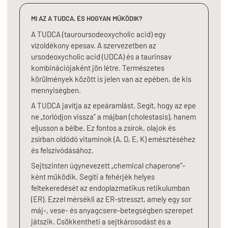
MI AZ A TUDCA, ÉS HOGYAN MŰKÖDIK?
A TUDCA (tauroursodeoxycholic acid) egy
vízoldékony epesav. A szervezetben az
ursodeoxycholic acid (UDCA) és a taurinsav
kombinációjaként jön létre. Természetes
körülmények között is jelen van az epében, de kis
mennyiségben.
A TUDCA javítja az epeáramlást. Segít, hogy az epe
ne „torlódjon vissza” a májban (cholestasis), hanem
eljusson a bélbe. Ez fontos a zsírok, olajok és
zsírban oldódó vitaminok (A, D, E, K) emésztéséhez
és felszívódásához.
Sejtszinten úgynevezett „chemical chaperone”-
ként működik. Segíti a fehérjék helyes
feltekeredését az endoplazmatikus retikulumban
(ER). Ezzel mérsékli az ER-stresszt, amely egy sor
máj-, vese- és anyagcsere-betegségben szerepet
játszik. Csökkentheti a sejtkárosodást és a