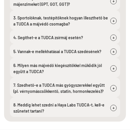
+
májenzimeket (GPT, GOT, GGT)?
3. Sportolóknak, testépítőknek hogyan illeszthető be
+
a TUDCA a májvédő csomagba?
4. Segíthet-e a TUDCA zsírmáj esetén?
+
5. Vannak-e mellékhatásai a TUDCA szedésének?
+
6. Milyen más májvédő kiegészítőkkel működik jól
+
együtt a TUDCA?
7. Szedhető-e a TUDCA más gyógyszerekkel együtt
+
(pl. vérnyomáscsökkentő, statin, hormonkezelés)?
8. Meddig lehet szedni a Haya Labs TUDCA-t, kell-e
+
szünetet tartani?