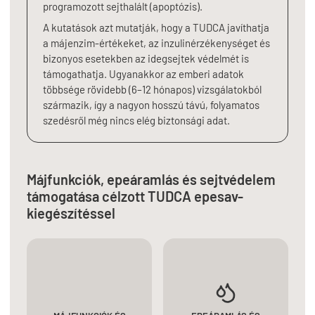
programozott sejthalált (apoptózis).
A kutatások azt mutatják, hogy a TUDCA javíthatja
a májenzim-értékeket, az inzulinérzékenységet és
bizonyos esetekben az idegsejtek védelmét is
támogathatja. Ugyanakkor az emberi adatok
többsége rövidebb (6–12 hónapos) vizsgálatokból
származik, így a nagyon hosszú távú, folyamatos
szedésről még nincs elég biztonsági adat.
Májfunkciók, epeáramlás és sejtvédelem
támogatása célzott TUDCA epesav-
kiegészítéssel