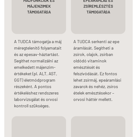
MÁJFUNKCIÓK ÉS
EPEÁRAMLÁS ÉS
MÁJENZIMEK
ZSÍREMLÉSZTÉS
TÁMOGATÁSA
TÁMOGATÁSA
A TUDCA támogatja a máj
A TUDCA serkenti az epe
méregtelenítő folyamatait
áramlását. Segítheti a
és az epesav-háztartást.
zsírok, olajok, zsírban
Segíthet normalizálni az
oldódó vitaminok
emelkedett májenzim-
emésztését és
értékeket (pl. ALT, AST,
felszívódását. Ez fontos
GGT) életmódprogram
lehet zsírmáj, epeáramlási
részeként. A pontos
zavarok és nehéz, zsíros
értékeléshez rendszeres
ételek emésztésekor –
laborvizsgálat és orvosi
orvosi háttér mellett.
kontroll szükséges.