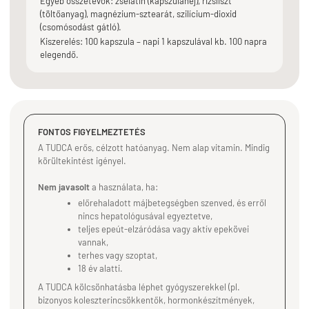
Egyéb összetevők: zselatin (kapszulahéj), rizsliszt
(töltőanyag), magnézium-sztearát, szilícium-dioxid
(csomósodást gátló).
Kiszerelés: 100 kapszula – napi 1 kapszulával kb. 100 napra
elegendő.
FONTOS FIGYELMEZTETÉS
A TUDCA erős, célzott hatóanyag. Nem alap vitamin. Mindig
körültekintést igényel.
Nem javasolt
a használata, ha:
előrehaladott májbetegségben szenved, és erről
nincs hepatológusával egyeztetve,
teljes epeút-elzáródása vagy aktív epekövei
vannak,
terhes vagy szoptat,
18 év alatti.
A TUDCA kölcsönhatásba léphet gyógyszerekkel (pl.
bizonyos koleszterincsökkentők, hormonkészítmények,