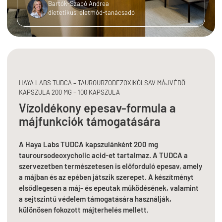
Bartók-Szabó Andrea
dietetikus, életmód-tanácsadó
HAYA LABS TUDCA – TAUROURZODEZOXIKÓLSAV MÁJVÉDŐ
KAPSZULA 200 MG – 100 KAPSZULA
Vízoldékony epesav-formula a
májfunkciók támogatására
A Haya Labs TUDCA kapszulánként 200 mg
tauroursodeoxycholic acid-et tartalmaz. A TUDCA a
szervezetben természetesen is előforduló epesav, amely
a májban és az epében játszik szerepet. A készítményt
elsődlegesen a máj- és epeutak működésének, valamint
a sejtszintű védelem támogatására használják,
különösen fokozott májterhelés mellett.