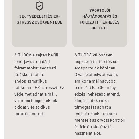
SPORTOLÓI
SEJTVÉDELEM ÉS ER-
MÁJTÁMOGATÁS ÉS
STRESSZ CSÖKKENTÉSE
FOKOZOTT TERHELÉS
MELLETT
A TUDCA a sejten belüli
A TUDCA különösen
fehérje-hajtogatási
népszerű testépítők és
folyamatokat segítheti.
erősportolók körében.
Csökkentheti az
Olyan élethelyzetekben,
endoplazmatikus
amikor a máj nagyobb
retikulum (ER) stresszt. Ez
terhelést kap (kemény
védelmet adhat a máj-,
edzés, nehezebb étrend,
vese- és idegsejteknek
kiegészítők), extra
oxidatív és toxikus
támogatást adhat a
terhelés mellett.
májsejteknek – de nem
mentesít az orvosi kontroll
és felelős kiegészítő-
használat alól.