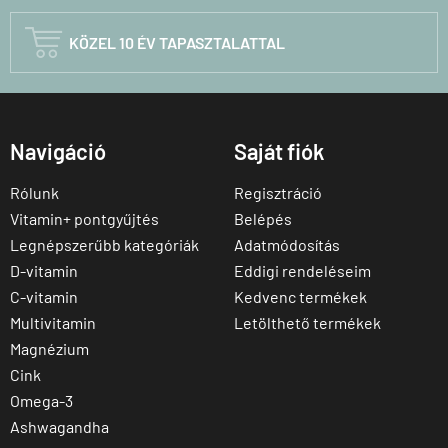

KÖZEL 10 ÉV TAPASZTALATTAL
Navigáció
Saját fiók
Rólunk
Regisztráció
Vitamin+ pontgyűjtés
Belépés
Legnépszerűbb kategóriák
Adatmódosítás
D-vitamin
Eddigi rendeléseim
C-vitamin
Kedvenc termékek
Multivitamin
Letölthető termékek
Magnézium
Cink
Omega-3
Ashwagandha