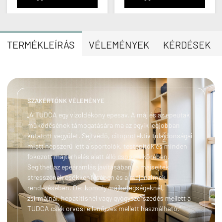
TERMÉKLEÍRÁS
VÉLEMÉNYEK
KÉRDÉSEK
SZAKÉRTŐNK VÉLEMÉNYE
„A TUDCA egy vízoldékony epesav. A máj és az epeutak
működésének támogatására ma az egyik legjobban
kutatott vegyület. Sejtvédő, citoprotektív tulajdonságai
miatt népszerű lett a sportolók, testépítők és minden
fokozott májterhelés alatt álló csoport körében.
Segíthet az epeáramlás javításában, a májsejtek
stresszének csökkentésében és a májenzimek
rendezésében. De: komoly májbetegségeknél,
zsírmájnál, hepatitisnél vagy gyógyszerszedés mellett a
TUDCA csak orvosi ellenőrzés mellett használható.”