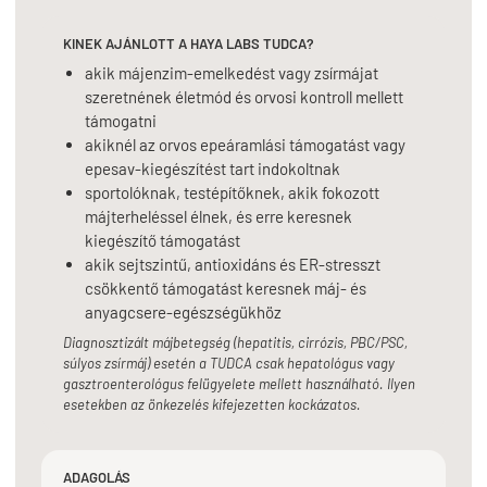
KINEK AJÁNLOTT A HAYA LABS TUDCA?
akik májenzim-emelkedést vagy zsírmájat
szeretnének életmód és orvosi kontroll mellett
támogatni
akiknél az orvos epeáramlási támogatást vagy
epesav-kiegészítést tart indokoltnak
sportolóknak, testépítőknek, akik fokozott
májterheléssel élnek, és erre keresnek
kiegészítő támogatást
akik sejtszintű, antioxidáns és ER-stresszt
csökkentő támogatást keresnek máj- és
anyagcsere-egészségükhöz
Diagnosztizált májbetegség (hepatitis, cirrózis, PBC/PSC,
súlyos zsírmáj) esetén a TUDCA csak hepatológus vagy
gasztroenterológus felügyelete mellett használható. Ilyen
esetekben az önkezelés kifejezetten kockázatos.
ADAGOLÁS