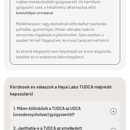
májban metabolizálódó gyógyszerek). Ha bármilyen
gyógyszert szed, a készítmény alkalmazása előtt
konzultáljon orvosával
.
Mellékhatások: nagy dózisoknál előfordulhat hasmenés,
puffadás, gyomorfájás. Ritkán allergiás reakció,
vérnyomás-ingadozás is jelentkezhet. Ilyen esetben a
szedést fel kell függeszteni, és orvosi tanácsot kell kérni.
Az étrend-kiegészítő nem helyettesíti az orvosi diagnózist,
kezelést és a rendszeres laborvizsgálatot.
Kérdések és válaszok a Haya Labs TUDCA májvédő
kapszuláról
1. Miben különbözik a TUDCA az UDCA
+
(ursodeoxycholsav) gyógyszertől?
2. Javíthatja-e a TUDCA az emelkedett