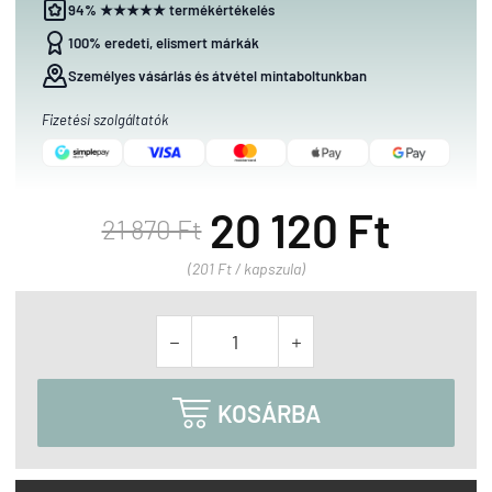
94% ★★★★★ termékértékelés
100% eredeti, elismert márkák
Személyes vásárlás és átvétel mintaboltunkban
Fizetési szolgáltatók
20 120 Ft
21 870 Ft
(201 Ft / kapszula)



KOSÁRBA