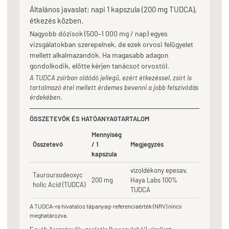
Általános javaslat: napi 1 kapszula (200 mg TUDCA),
étkezés közben.
Nagyobb dózisok (500–1 000 mg / nap) egyes
vizsgálatokban szerepelnek, de ezek orvosi felügyelet
mellett alkalmazandók. Ha magasabb adagon
gondolkodik, előtte kérjen tanácsot orvostól.
A TUDCA zsírban oldódó jellegű, ezért étkezéssel, zsírt is
tartalmazó étel mellett érdemes bevenni a jobb felszívódás
érdekében.
ÖSSZETEVŐK ÉS HATÓANYAGTARTALOM
Mennyiség
Összetevő
/ 1
Megjegyzés
kapszula
vízoldékony epesav,
Tauroursodeoxyc
200 mg
Haya Labs 100%
holic Acid (TUDCA)
TUDCA
A TUDCA-ra hivatalos tápanyag-referenciaérték (NRV) nincs
meghatározva.