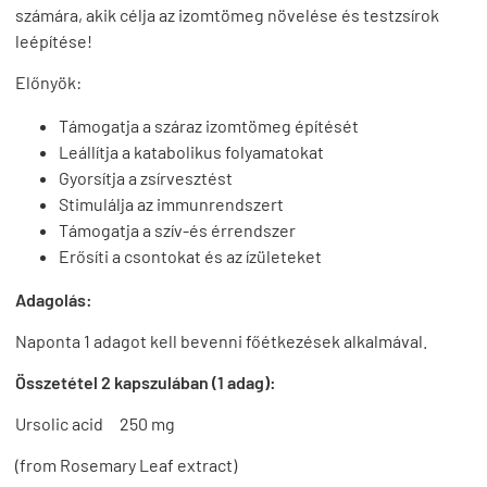
számára, akik célja az izomtömeg növelése és testzsírok
leépítése!
Előnyök:
Támogatja a száraz izomtömeg építését
Leállítja a katabolikus folyamatokat
Gyorsítja a zsírvesztést
Stimulálja az immunrendszert
Támogatja a szív-és érrendszer
Erősíti a csontokat és az ízületeket
Adagolás:
Naponta 1 adagot kell bevenni főétkezések alkalmával.
Összetétel 2 kapszulában (1 adag):
Ursolic acid 250 mg
(from Rosemary Leaf extract)