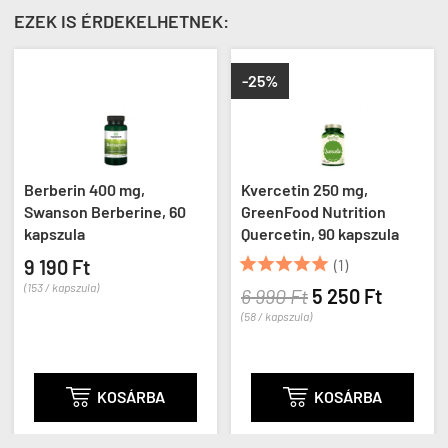
EZEK IS ÉRDEKELHETNEK:
-25%
in 400 mg,
Kvercetin 250 mg,
Muira pu
n Berberine, 60
GreenFood Nutrition
Swanson 
la
Quercetin, 90 kapszula
Muira Pu
kapszula





Ft
(1)
4 190 F
szula)
6 990 Ft
5 250 Ft
(47 / kapszul
(58 / kapszula)

KOSÁRBA

KOSÁRBA