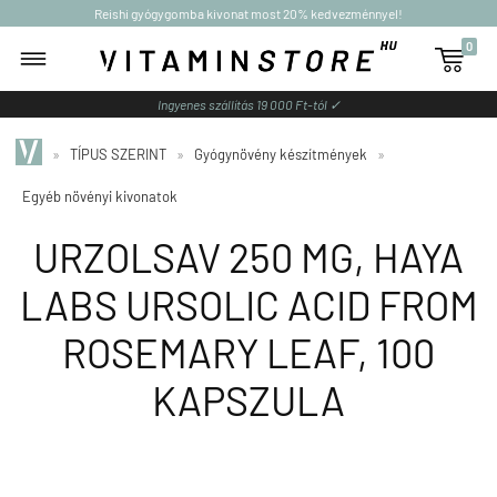
Reishi gyógygomba kivonat most 20% kedvezménnyel!
0

Ingyenes szállítás 19 000 Ft-tól ✓
»
TÍPUS SZERINT
»
Gyógynövény készítmények
»
Egyéb növényi kivonatok
URZOLSAV 250 MG, HAYA
LABS URSOLIC ACID FROM
ROSEMARY LEAF, 100
KAPSZULA