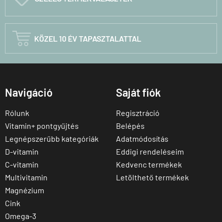

KÖZEL 10 ÉV TAPASZTALATTAL
Navigáció
Saját fiók
Rólunk
Regisztráció
Vitamin+ pontgyűjtés
Belépés
Legnépszerűbb kategóriák
Adatmódosítás
D-vitamin
Eddigi rendeléseim
C-vitamin
Kedvenc termékek
Multivitamin
Letölthető termékek
Magnézium
Cink
Omega-3