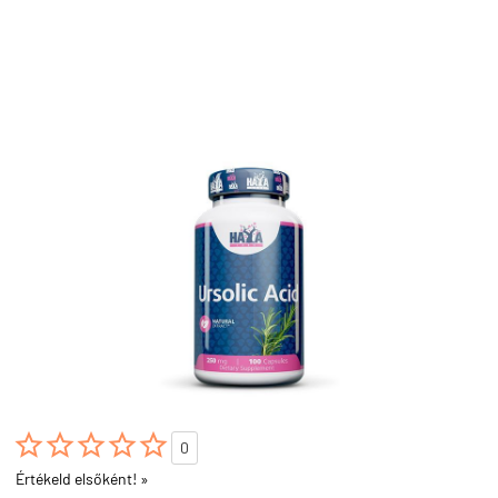





0
Értékeld elsőként! »