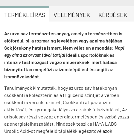
TERMÉKLEÍRÁS
VÉLEMÉNYEK
KÉRDÉSEK
Az urzolsav természetes anyag, amely a természetben is
előfordul, pl. a rozmaring levelében vagy az alma héjában.
Sok jótékony hatása ismert. Nem véletlen a mondás:
Napi
egy alma az orvost távol tartja!
Ideális sportolóknak és
intenzív testmozgást végző embereknek, mert hatása
bizonyítottan megelőzi az izomleépülést és segíti az
izomnövekedést.
Tanulmányok kimutatták, hogy az urzolsav hatékonyan
csökkenti a koleszterin és a triglicerid szintjét a vérben,
csökkenti a vércukr szintet. Csökkenti a lipáz enzim
aktivitását, és így megakadályozza a zsírok felszívódását. Az
urlsolasav részt vesz az energiatermelésben és szabályozza
az energiafelhasználást. Mindezek teszik a HAYA LABS
Ursolic Acid-ot megfelelő táplálékkiegészítővé azok