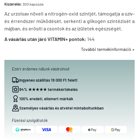
Kiszerelés:
300 kapszula
Az urzolsav növeli a nitrogén-oxid szintjét, támogatja a szív-
és érrendszer működését, serkenti a glikogén szintézisét a
májban, és erősíti a csontok és az ízületek egészségét.
A vásárlás után járó VITAMIN+ pontok:
144
További termékinformáció »
Ezért érdemes nálunk vásárolnod
Ingyenes szállítás 19 000 Ft felett
94% ★★★★★ termékértékelés
100% eredeti, elismert márkák
Személyes vásárlás és átvétel mintaboltunkban
Fizetési szolgáltatók