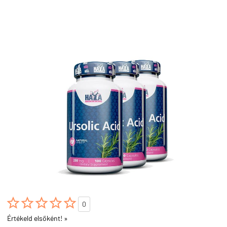





0
Értékeld elsőként! »