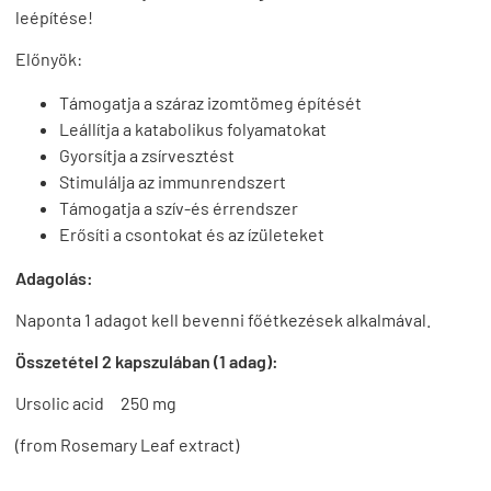
leépítése!
Előnyök:
Támogatja a száraz izomtömeg építését
Leállítja a katabolikus folyamatokat
Gyorsítja a zsírvesztést
Stimulálja az immunrendszert
Támogatja a szív-és érrendszer
Erősíti a csontokat és az ízületeket
Adagolás:
Naponta 1 adagot kell bevenni főétkezések alkalmával.
Összetétel 2 kapszulában (1 adag):
Ursolic acid 250 mg
(from Rosemary Leaf extract)