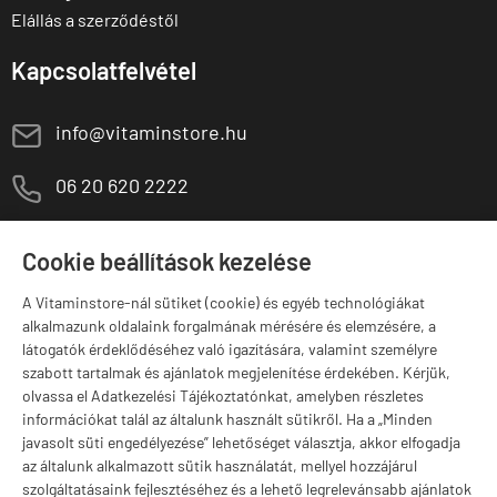
Elállás a szerződéstől
Kapcsolatfelvétel
E
info@vitaminstore.hu
M
06 20 620 2222
1141 Budapest,
T
Szugló u. 83-85.
Cookie beállítások kezelése
H-P:
10:00-18:00
A Vitaminstore-nál sütiket (cookie) és egyéb technológiákat
Márkák
alkalmazunk oldalaink forgalmának mérésére és elemzésére, a
látogatók érdeklődéséhez való igazítására, valamint személyre
szabott tartalmak és ajánlatok megjelenítése érdekében. Kérjük,
olvassa el Adatkezelési Tájékoztatónkat, amelyben részletes
információkat talál az általunk használt sütikről. Ha a „Minden
Valuta választás
javasolt süti engedélyezése” lehetőséget választja, akkor elfogadja
az általunk alkalmazott sütik használatát, mellyel hozzájárul
szolgáltatásaink fejlesztéséhez és a lehető legrelevánsabb ajánlatok