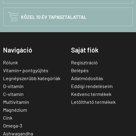

KÖZEL 10 ÉV TAPASZTALATTAL
Navigáció
Saját fiók
Rólunk
Regisztráció
Vitamin+ pontgyűjtés
Belépés
Legnépszerűbb kategóriák
Adatmódosítás
D-vitamin
Eddigi rendeléseim
C-vitamin
Kedvenc termékek
Multivitamin
Letölthető termékek
Magnézium
Cink
Omega-3
Ashwagandha