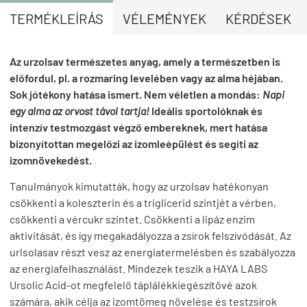
TERMÉKLEÍRÁS
VÉLEMÉNYEK
KÉRDÉSEK
Az urzolsav természetes anyag, amely a természetben is
előfordul, pl. a rozmaring levelében vagy az alma héjában.
Sok jótékony hatása ismert. Nem véletlen a mondás:
Napi
egy alma az orvost távol tartja!
Ideális sportolóknak és
intenzív testmozgást végző embereknek, mert hatása
bizonyítottan megelőzi az izomleépülést és segíti az
izomnövekedést.
Tanulmányok kimutatták, hogy az urzolsav hatékonyan
csökkenti a koleszterin és a triglicerid szintjét a vérben,
csökkenti a vércukr szintet. Csökkenti a lipáz enzim
aktivitását, és így megakadályozza a zsírok felszívódását. Az
urlsolasav részt vesz az energiatermelésben és szabályozza
az energiafelhasználást. Mindezek teszik a HAYA LABS
Ursolic Acid-ot megfelelő táplálékkiegészítővé azok
számára, akik célja az izomtömeg növelése és testzsírok