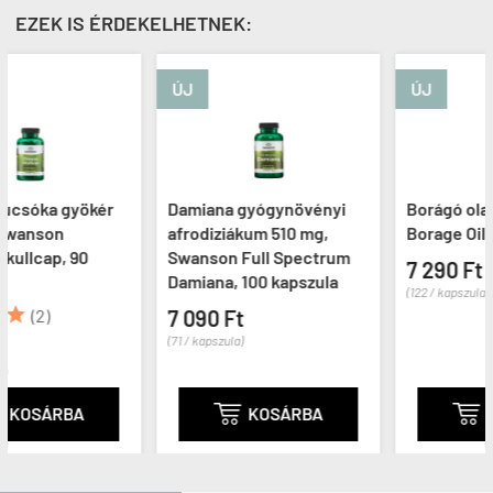
EZEK IS ÉRDEKELHETNEK:
ÚJ
ÚJ
ér
Damiana gyógynövényi
Borágó olaj 1000 mg, N
afrodiziákum 510 mg,
Borage Oil, 60 kapszula
Swanson Full Spectrum
7 290 Ft
Damiana, 100 kapszula
(122 / kapszula)
7 090 Ft
(71 / kapszula)

KOSÁRBA

KOSÁRBA