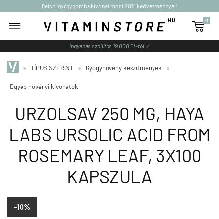
Reishi gyógygomba kivonat most 20% kedvezménnyel!
0

Ingyenes szállítás 19 000 Ft-tól ✓
»
TÍPUS SZERINT
»
Gyógynövény készítmények
»
Egyéb növényi kivonatok
URZOLSAV 250 MG, HAYA
LABS URSOLIC ACID FROM
ROSEMARY LEAF, 3X100
KAPSZULA
-10%