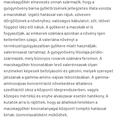
macskagyökér elnevezés onnan származik, hogy a
gyógynövény barna gyöktörzsének jellegzetes illata vonzza
a macskákat: izgató hatással van rájuk, szívesen
dörgölőznek a növényhez, valóságos kábulatot, sőt, idővel
függést idéz elő náluk. A gyökeret a macskák el is
fogyasztják, az emberek számára azonban a növény igen
kellemetlen szagú. A valeriána növényt a
természetgyógyászatban gyökere miatt használják:
valerénsavat tartalmaz. A gyógynövény illóolaja piridin-
származék, mely bizonyos rovarok számára feromon. A
macskagyökér kivonatában levő valerénsavak olyan
enzimeket képesek befolyásolni és gátolni, melyek szerepet
játszanak a gamma-amino-vajsav lebontásában. A gamma-
aminovajsav koncentráció növekedése általános
szeditációt okoz a központi idegrendszerben, vagyis
közepes mértékű és enyhe alvászavar esetén hatékony. A
kutatók arra is rájöttek, hogy az állatkísérletekben a
macskagyökér kivonatanyagai központi tompító hatással
bírtak, izomrelaxálóként működtek.