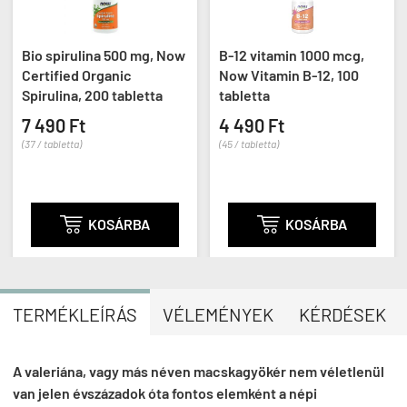
Bio spirulina 500 mg, Now
B-12 vitamin 1000 mcg,
Certified Organic
Now Vitamin B-12, 100
Spirulina, 200 tabletta
tabletta
7 490 Ft
4 490 Ft
(37 / tabletta)
(45 / tabletta)

KOSÁRBA

KOSÁRBA
TERMÉKLEÍRÁS
VÉLEMÉNYEK
KÉRDÉSEK
A valeriána, vagy más néven macskagyökér nem véletlenül
van jelen évszázadok óta fontos elemként a népi