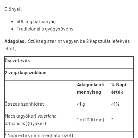
Előnyei:
500 mg hatóanyag
Tradicionális gyógynövény
Adagolás:
Szükség szerint vegyen be 2 kapszulát lefekvés
előtt.
Összetevők
2 vega kapszulában
Adagonkénti
% Napi
mennyiség
érték
Összes szénhidrát
<1 g
<1%
Macskagyökér(
Valeriana
1 g (1000 mg)
*
officinalis
) (Gyökér)
* Napi érték nem meghatározott.