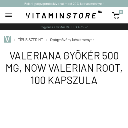
Reishi gyógygomba kivonat most 20% kedvezménnyel!
0

Ingyenes szállítás 19 000 Ft-tól ✓
»
TÍPUS SZERINT
»
Gyógynövény készítmények
VALERIANA GYÖKÉR 500
MG, NOW VALERIAN ROOT,
100 KAPSZULA