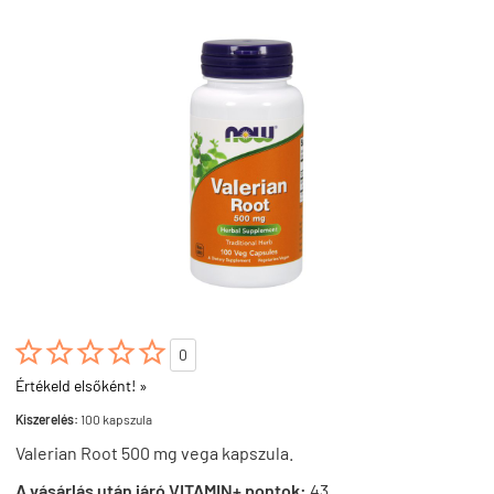





0
Értékeld elsőként! »
Kiszerelés:
100 kapszula
Valerian Root 500 mg vega kapszula.
A vásárlás után járó VITAMIN+ pontok:
43