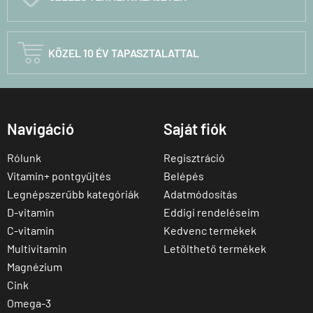

KÖZEL 10 ÉV TAPASZTALATTAL
Navigáció
Saját fiók
Rólunk
Regisztráció
Vitamin+ pontgyűjtés
Belépés
Legnépszerűbb kategóriák
Adatmódosítás
D-vitamin
Eddigi rendeléseim
C-vitamin
Kedvenc termékek
Multivitamin
Letölthető termékek
Magnézium
Cink
Omega-3