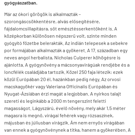
gyógyászatban.
Már az ókori görögök is alkalmazták –
szorongáscsökkentésre, alvás elősegítésére,
fájdalomcsillapításra, sőt emésztésserkentőként is. A
középkorban különösen népszerű volt, szinte minden
gyógyító főzetbe belerakták. Az indián telepesek a sebekre
por formájában alkalmazták a gyökeret. A 17. században egy
neves angol herbalista, Nicholas Culperer köhögésre is
ajánlotta. A gyógynövény a mácsonyavirágúak rendjébe és a
loncfélék családjába tartozik. Közel 250 faja létezik: ezek
közül Európában 20 él, hazánkban pedig négy. Az orvosi
macskagyökér vagy Valeriana Officinalis Európában és
Nyugat-Ázsiában érzi magát a legjobban. A nyirkos talajt
szereti és leginkább a 2000 m tengerszint feletti
magasságot. Lágyszárú, évelő növény, mely akár 1,5 méter
magasra is megnő, virágai fehérek vagy rózsaszínek,
májusban és júliusban virágzik. Ám nem ernyős virágában
van ennek a gyógynövénynek a titka, hanem a gyökerében. A