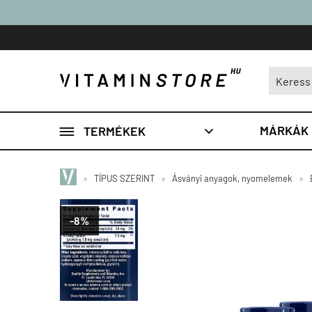

MÁRKÁK
TERMÉKEK

»
TÍPUS SZERINT
»
Ásványi anyagok, nyomelemek
»
-8%