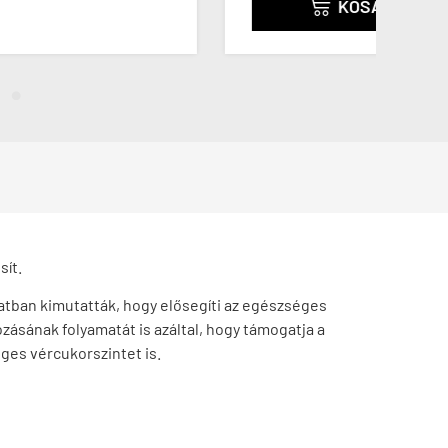
KOSÁRBA

sít.
latban kimutatták, hogy elősegíti az egészséges
zásának folyamatát is azáltal, hogy támogatja a
éges vércukorszintet is.