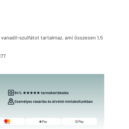
 vanadil-szulfátot tartalmaz, ami összesen 1,5
177
94% ★★★★★ termékértékelés
Személyes vásárlás és átvétel mintaboltunkban