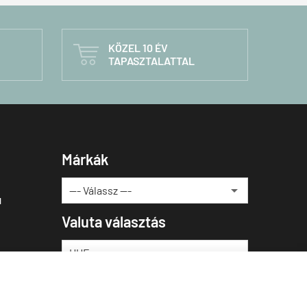
KÖZEL 10 ÉV

TAPASZTALATTAL
Márkák
u
Valuta választás