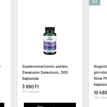
ÚJ
enometionin szelén,
Kognitív támogató
son Selenium, 200
pirrolokinoin-kinon 20 
zula
Now PQQ Energy, 30
kapszula
0 Ft
pszula)
10 490 Ft
(350 / kapszula)