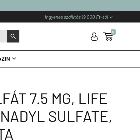
Ingyenes szállítás 19 000 Ft-tól ✓
0
U

S
ZIN

ÁT 7.5 MG, LIFE
NADYL SULFATE,
TA