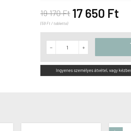
17 650 Ft
19 170 Ft
(59 Ft / tabletta)


Ingyenes személyes átvétel, vagy kézbesít