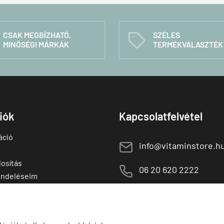
CSAK MEGBÍZHATÓ,
SZÉLES
C
MINŐSÉGI MÁRKÁK
TERMÉKVÁLASZTÉK
fiók
Kapcsolatfelvétel
áció
E
info@vitaminstore.h
osítás
M
06 20 620 2222
endeléseim
 termékek
1141 Budapest,
T
Szugló u. 83-85.
tő termékek
H-P:
10:00-18:00