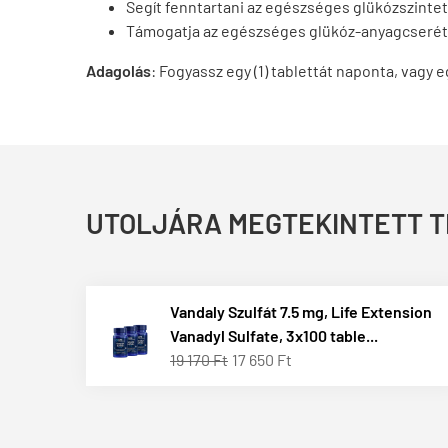
Segít fenntartani az egészséges glükózszintet
Támogatja az egészséges glükóz-anyagcserét
Adagolás
:
Fogyassz egy (1) tablettát naponta, vagy 
UTOLJÁRA MEGTEKINTETT 
Vandaly Szulfát 7.5 mg, Life Extension
Vanadyl Sulfate, 3x100 table...
19 170 Ft
17 650 Ft