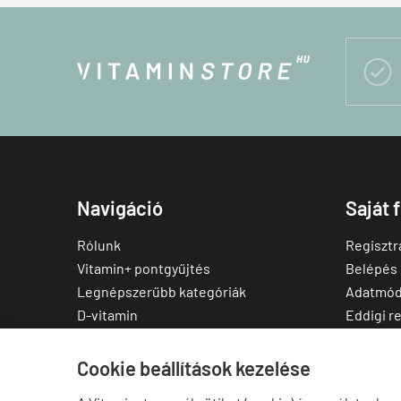

Navigáció
Saját 
Rólunk
Regisztr
Vitamin+ pontgyűjtés
Belépés
Legnépszerűbb kategóriák
Adatmód
D-vitamin
Eddigi r
C-vitamin
Kedvenc
Multivitamin
Letölthe
Cookie beállítások kezelése
Magnézium