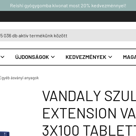
Reishi gyógygomba kivonat most 20% kedvezménnyel!
ÚJDONSÁGOK
KEDVEZMÉNYEK
MAGA



Egyéb ásványi anyagok
VANDALY SZULF
EXTENSION VA
3X100 TABLET