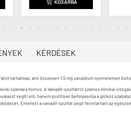
KOSÁRBA

ÉNYEK
KÉRDÉSEK
lfátot tartalmaz, ami összesen 1,5 mg vanádium nyomelemet bizto
enki számára fontos. A
Vanadil-szulfátról
számos klinikai vizsgá
laszt segíti elő, hanem pozitívan befolyásolja a glükóz szabályo
űködését. Emellett a vanadil-szulfát segít fenntartani az egészs