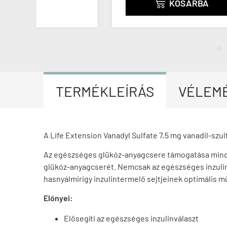
KOSÁRBA

TERMÉKLEÍRÁS
VÉLEM
A Life Extension Vanadyl Sulfate 7,5 mg vanadil-szu
Az egészséges glükóz-anyagcsere támogatása mind
glükóz-anyagcserét. Nemcsak az egészséges inzulinvá
hasnyálmirigy inzulintermelő sejtjeinek optimális m
Előnyei:
Elősegíti az egészséges inzulinválaszt