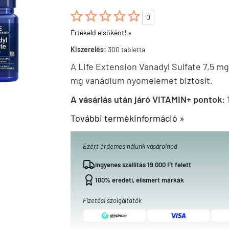





0
Értékeld elsőként! »
Kiszerelés:
300 tabletta
A Life Extension Vanadyl Sulfate 7,5 mg
mg vanádium nyomelemet biztosít.
A vásárlás után járó VITAMIN+ pontok:
További termékinformáció »
Ezért érdemes nálunk vásárolnod
Ingyenes szállítás 19 000 Ft felett
100% eredeti, elismert márkák
Fizetési szolgáltatók