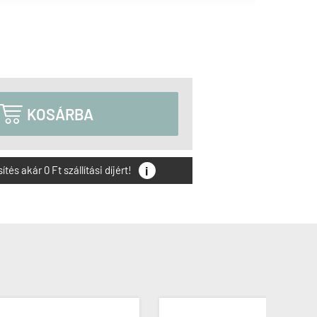

KOSÁRBA
i
és akár 0 Ft szállítási díjért!