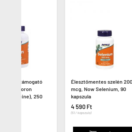
tó
Élesztőmentes szelén 200
Szel
mcg, Now Selenium, 90
Swan
50
kapszula
kaps
4 590 Ft
3 99
(51 / kapszula)
(20 / ka