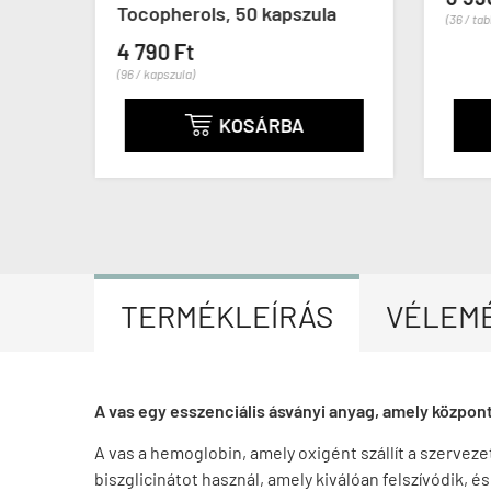
Tocopherols, 50 kapszula
(36 / tab
4 790 Ft
(96 / kapszula)
KOSÁRBA

TERMÉKLEÍRÁS
VÉLEM
A vas egy esszenciális ásványi anyag, amely közpo
A vas a hemoglobin, amely oxigént szállít a szervez
biszglicinátot használ, amely kiválóan felszívódik, és 