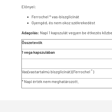
Előnyei:
Ferrochel ® vas-biszglicinát
Gyengéd, és nem okoz székrekedést
Adagolás:
Napi 1 kapszulát vegyen be étkezés közb
Összetevők
1 vega kapszulában
®
Vas(vastartalmú biszglicinát) (Ferrochel
)
* Napi érték nem meghatározott.