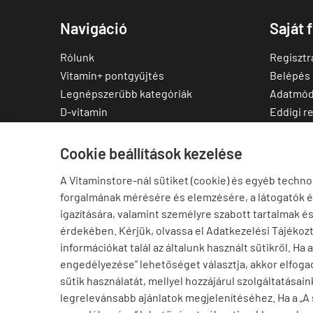
Navigáció
Saját 
Rólunk
Regisztr
Vitamin+ pontgyűjtés
Belépés
Legnépszerűbb kategóriák
Adatmód
D-vitamin
Eddigi r
C-vitamin
Kedvenc
Multivitamin
Letölthe
Cookie beállítások kezelése
Magnézium
A Vitaminstore-nál sütiket (cookie) és egyéb techno
Cink
forgalmának mérésére és elemzésére, a látogatók 
Omega-3
igazítására, valamint személyre szabott tartalmak é
Ashwagandha
érdekében. Kérjük, olvassa el Adatkezelési Tájékoz
Elállás a szerződéstől
információkat talál az általunk használt sütikről. Ha 
engedélyezése” lehetőséget választja, akkor elfogad
sütik használatát, mellyel hozzájárul szolgáltatásain
legrelevánsabb ajánlatok megjelenítéséhez. Ha a „A