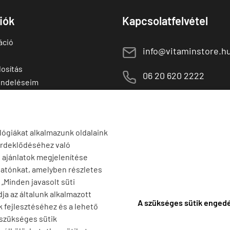
fiók
Kapcsolatfelvétel
áció
E
info@vitaminstore.h
osítás
M
06 20 620 2222
endeléseim
 termékek
1141 Budapest,
T
Szugló u. 83-85.
tő termékek
H-P:
10:00-18:00
lógiákat alkalmazunk oldalaink
érdeklődéséhez való
s ajánlatok megjelenítése
tatónkat, amelyben részletes
a „Minden javasolt süti
ja az általunk alkalmazott
A szükséges sütik enged
k fejlesztéséhez és a lehető
 szükséges sütik