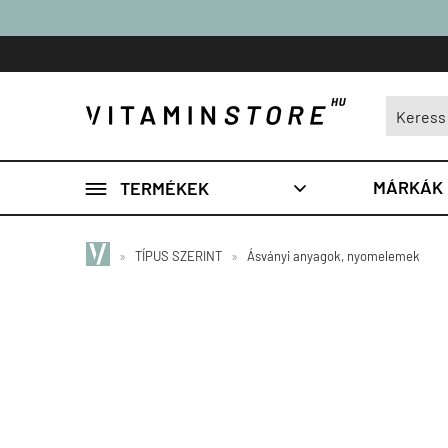

MÁRKÁK
TERMÉKEK

»
TÍPUS SZERINT
»
Ásványi anyagok, nyomelemek