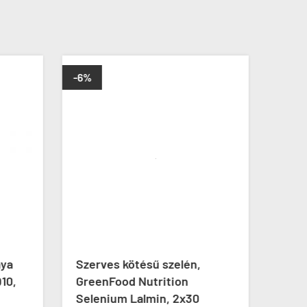
-6%
aya
Szerves kötésű szelén,
Meti
10,
GreenFood Nutrition
Meth
Selenium Lalmin, 2x30

