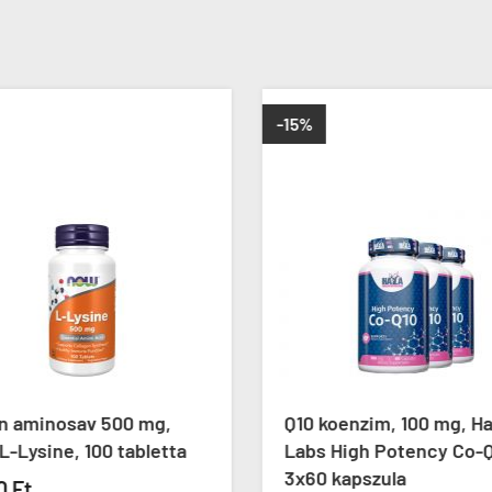
-15%
in aminosav 500 mg,
Q10 koenzim, 100 mg, H
-Lysine, 100 tabletta
Labs High Potency Co-Q
3x60 kapszula
0 Ft