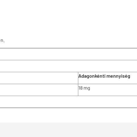
en.
Adagonkénti mennyiség
18 mg