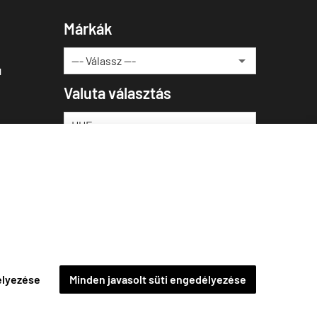
Márkák
u
Valuta választás
élyezése
Minden javasolt süti engedélyezése