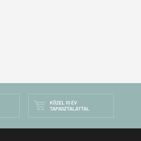
KÖZEL 10 ÉV

TAPASZTALATTAL