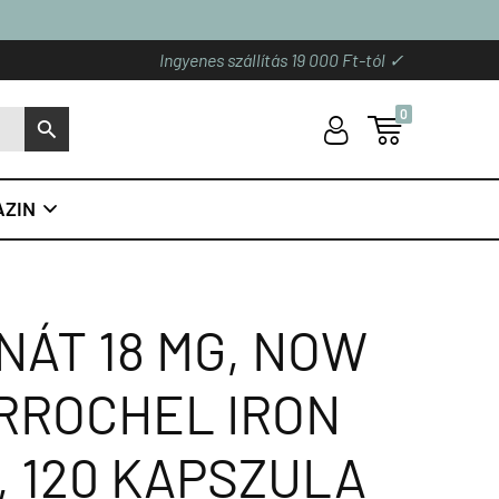
Ingyenes szállítás 19 000 Ft-tól ✓
0
U

S
ZIN

NÁT 18 MG, NOW
RROCHEL IRON
, 120 KAPSZULA