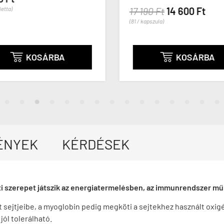
letta)
17 190 Ft
14 600 Ft
(81 / kapszula)
KOSÁRBA
KOSÁRBA


ÉNYEK
KÉRDÉSEK
nti szerepet játszik az energiatermelésben, az immunrendszer 
et sejtjeibe, a myoglobin pedig megköti a sejtekhez használt ox
jól tolerálható.