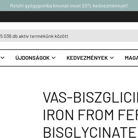
Reishi gyógygomba kivonat most 20% kedvezménnyel!
ÚJDONSÁGOK
KEDVEZMÉNYEK
MAGA



VAS-BISZGLICI
IRON FROM FE
BISGLYCINATE