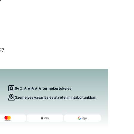
47
94% ★★★★★ termékértékelés
Személyes vásárlás és átvétel mintaboltunkban