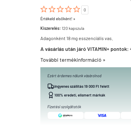





0
Értékeld elsőként! »
Kiszerelés:
120 kapszula
Adagonként 18 mg esszenciális vas.
A vásárlás után járó VITAMIN+ pontok:
További termékinformáció »
Ezért érdemes nálunk vásárolnod
Ingyenes szállítás 19 000 Ft felett
100% eredeti, elismert márkák
Fizetési szolgáltatók