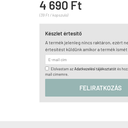
4 690 Ft
(39 Ft / kapszula)
Készlet értesítő
A termék jelenleg nincs raktáron, ezért 
értesítést küldünk amikor a termék ismét 
Elolvastam az
Adatkezelési tájékoztatót
és hozz
mail címemre.
FELIRATKOZÁS