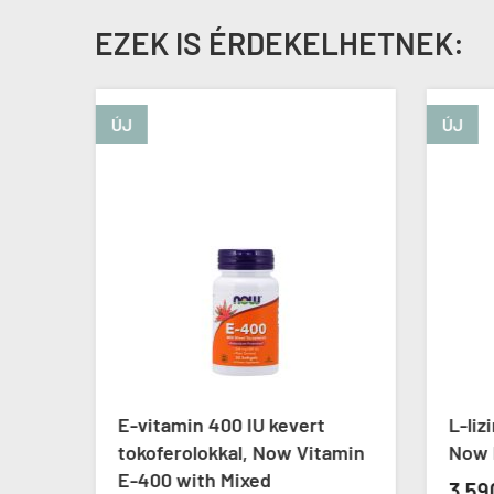
EZEK IS ÉRDEKELHETNEK:
ÚJ
ÚJ
E-vitamin 400 IU kevert
L-liz
tokoferolokkal, Now Vitamin
Now L
E-400 with Mixed
3 59