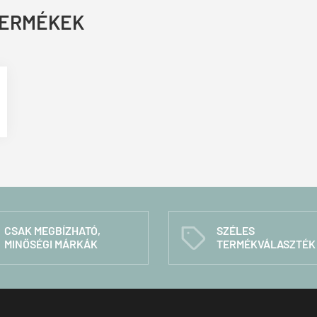
TERMÉKEK
CSAK MEGBÍZHATÓ,
SZÉLES
C
MINŐSÉGI MÁRKÁK
TERMÉKVÁLASZTÉK