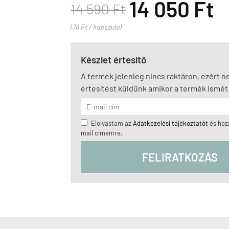
14 050 Ft
14 590 Ft
(78 Ft / kapszula)
Készlet értesítő
A termék jelenleg nincs raktáron, ezért 
értesítést küldünk amikor a termék ismét 
Elolvastam az
Adatkezelési tájékoztatót
és hozz
mail címemre.
FELIRATKOZÁS