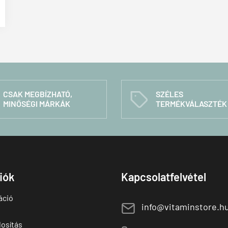
CSAK MEGBÍZHATÓ,
SZÉLES
C
MINŐSÉGI MÁRKÁK
TERMÉKVÁLASZTÉK
fiók
Kapcsolatfelvétel
áció
E
info@vitaminstore.h
osítás