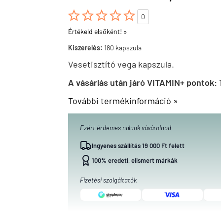





0
Értékeld elsőként! »
Kiszerelés:
180 kapszula
Vesetisztító vega kapszula.
A vásárlás után járó VITAMIN+ pontok:
1
További termékinformáció »
Ezért érdemes nálunk vásárolnod
Ingyenes szállítás 19 000 Ft felett
100% eredeti, elismert márkák
Fizetési szolgáltatók