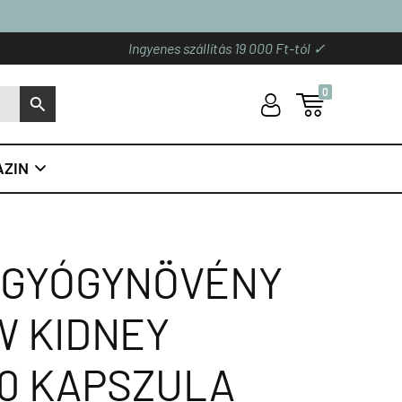
Ingyenes szállítás 19 000 Ft-tól ✓
0
U

S
ZIN

Ó GYÓGYNÖVÉNY
W KIDNEY
90 KAPSZULA