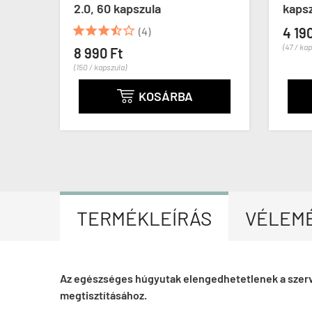
2.0, 60 kapszula
kaps





(4)
4 190
(47 / ka
8 990 Ft
(150 / kapszula)
KOSÁRBA

TERMÉKLEÍRÁS
VÉLEM
Az egészséges húgyutak elengedhetetlenek a szerv
megtisztításához.