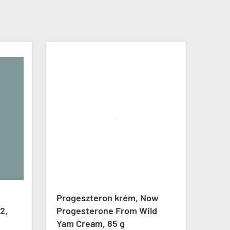
Progeszteron krém, Now
Telj
2,
Progesterone From Wild
form
Yam Cream, 85 g
Ulti