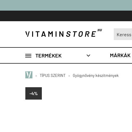

MÁRKÁK
TERMÉKEK

»
TÍPUS SZERINT
»
Gyógynövény készítmények
-4%