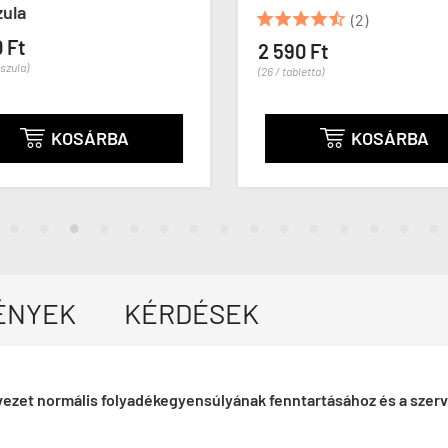
zula





(2)
 Ft
2 590 Ft
pszula)
(26 / tabletta)
KOSÁRBA
KOSÁRBA


ÉNYEK
KÉRDÉSEK
ezet normális folyadékegyensúlyának fenntartásához és a szerv