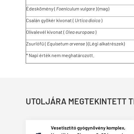
Édeskömény (
Foeniculum vulgare
) (mag)
Csalán gyökér kivonat (
Urtica dioica
)
Olívalevél kivonat (
Olea europaea
)
Zsurlófű (
Equisetum arvense
) (Légi alkatrészek)
* Napi érték nem meghatározott.
UTOLJÁRA MEGTEKINTETT 
Vesetisztító gyógynövény komplex,