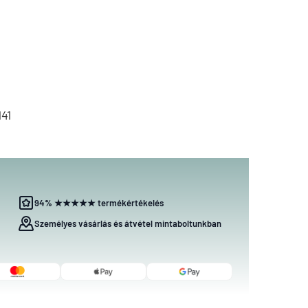
41
94% ★★★★★ termékértékelés
Személyes vásárlás és átvétel mintaboltunkban