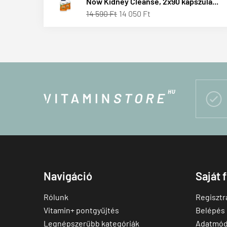
Now Kidney Cleanse, 2x90 kapszula...
14 590 Ft
14 050 Ft

Navigáció
Saját 
Rólunk
Regisztr
Vitamin+ pontgyűjtés
Belépés
Legnépszerűbb kategóriák
Adatmód