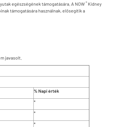
®
 húgyutak egészségének támogatására. A NOW
Kidney
nak támogatására használnak, elősegítik a
m javasolt.
% Napi érték
*
*
*