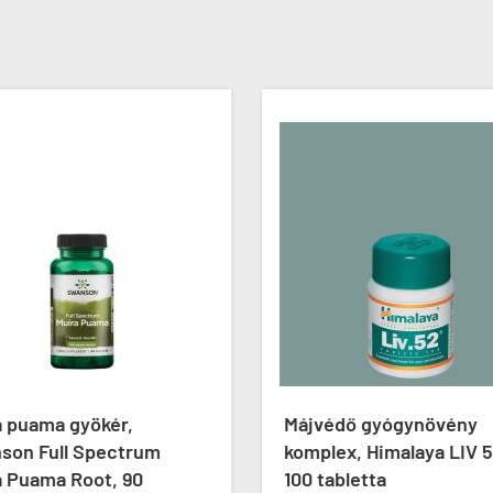
a puama gyökér,
Májvédő gyógynövény
son Full Spectrum
komplex, Himalaya LIV 5
a Puama Root, 90
100 tabletta