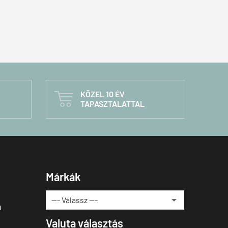
KÖZEL 10 ÉV

TAPASZTALATTAL
Márkák
u
Valuta választás