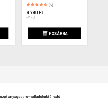





(5)
10 4
(175 / k
6 790 Ft
(80 / g)
KOSÁRBA

ezet anyagcsere-hulladékoktól való