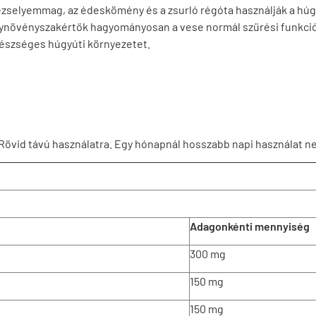
etrezselyemmag, az édeskömény és a zsurló régóta használják a
ynövényszakértők hagyományosan a vese normál szűrési funkciói
egészséges húgyúti környezetet.
 Rövid távú használatra. Egy hónapnál hosszabb napi használat ne
Adagonkénti mennyiség
300 mg
150 mg
150 mg