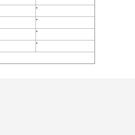
*
*
*
*