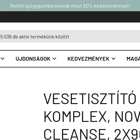
Reishi gyógygomba kivonat most 20% kedvezménnyel!
ÚJDONSÁGOK
KEDVEZMÉNYEK
MAGA



VESETISZTÍT
KOMPLEX, NO
CLEANSE, 2X