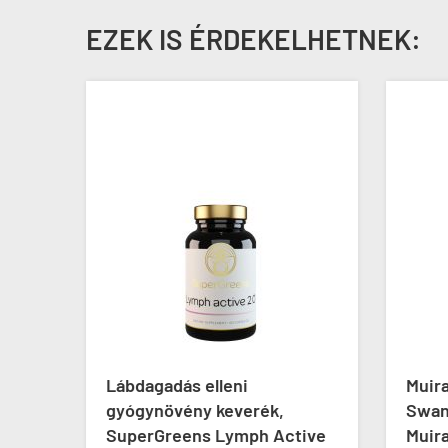
EZEK IS ÉRDEKELHETNEK:
ő
Lábdagadás elleni
Muir
gyógynövény keverék,
Swan
SuperGreens Lymph Active
Muir