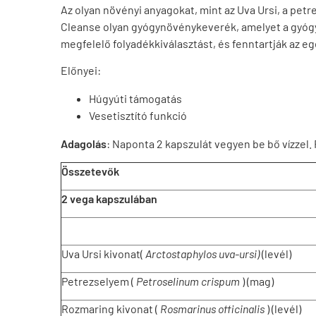
Az olyan növényi anyagokat, mint az Uva Ursi, a p
Cleanse olyan gyógynövénykeverék, amelyet a gyóg
megfelelő folyadékkiválasztást, és fenntartják az 
Előnyei:
Húgyúti támogatás
Vesetisztító funkció
Adagolás
: Naponta 2 kapszulát vegyen be bő vízzel.
Összetevők
2 vega kapszulában
Uva Ursi kivonat(
Arctostaphylos uva-ursi)
(levél)
Petrezselyem (
Petroselinum crispum
) (mag)
Rozmaring kivonat (
Rosmarinus officinalis
) (levél)