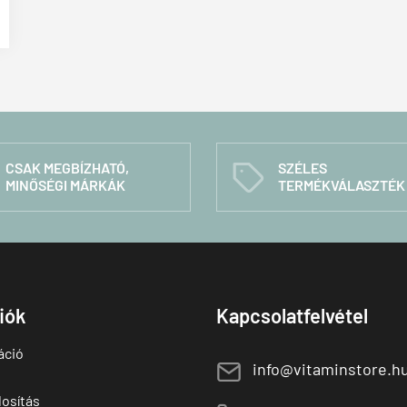
CSAK MEGBÍZHATÓ,
SZÉLES
C
MINŐSÉGI MÁRKÁK
TERMÉKVÁLASZTÉK
fiók
Kapcsolatfelvétel
áció
E
info@vitaminstore.h
osítás