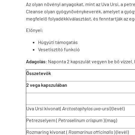
Az olyan növényi anyagokat, mint az Uva Ursi, a p
Cleanse olyan gyógynövénykeverék, amelyet a gyóg
megfelelő folyadékkiválasztást, és fenntartják az 
Előnyei:
Húgyúti támogatás
Vesetisztító funkció
Adagolás
: Naponta 2 kapszulát vegyen be bő vízzel.
Összetevők
2 vega kapszulában
Uva Ursi kivonat(
Arctostaphylos uva-ursi)
(levél)
Petrezselyem (
Petroselinum crispum
) (mag)
Rozmaring kivonat (
Rosmarinus officinalis
) (levél)