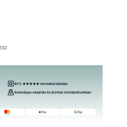
202
94% ★★★★★ termékértékelés
Személyes vásárlás és átvétel mintaboltunkban