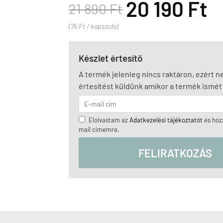
20 190 Ft
21 890 Ft
(75 Ft / kapszula)
Készlet értesítő
A termék jelenleg nincs raktáron, ezért 
értesítést küldünk amikor a termék ismét 
Elolvastam az
Adatkezelési tájékoztatót
és hozz
mail címemre.
FELIRATKOZÁS