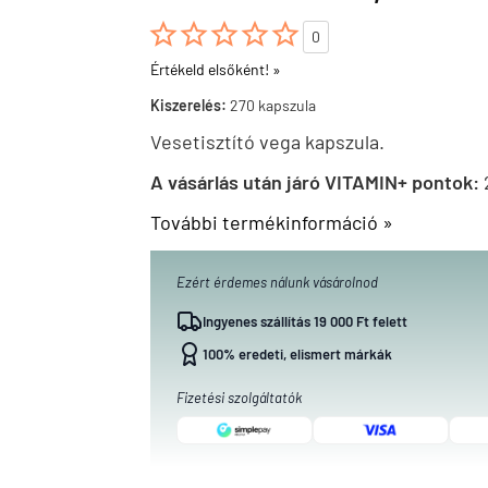





0
Értékeld elsőként! »
Kiszerelés:
270 kapszula
Vesetisztító vega kapszula.
A vásárlás után járó VITAMIN+ pontok:
További termékinformáció »
Ezért érdemes nálunk vásárolnod
Ingyenes szállítás 19 000 Ft felett
100% eredeti, elismert márkák
Fizetési szolgáltatók