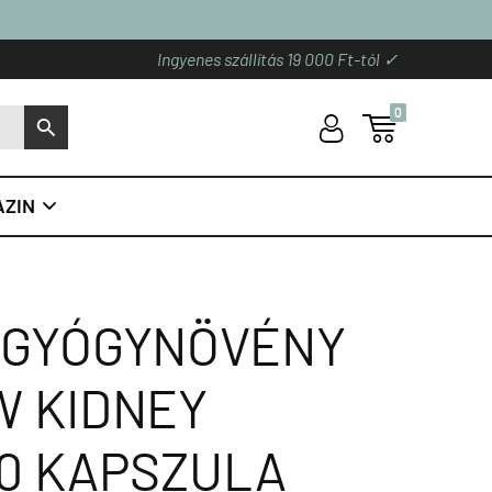
Ingyenes szállítás 19 000 Ft-tól ✓
0
U

S
ZIN

Ó GYÓGYNÖVÉNY
W KIDNEY
90 KAPSZULA