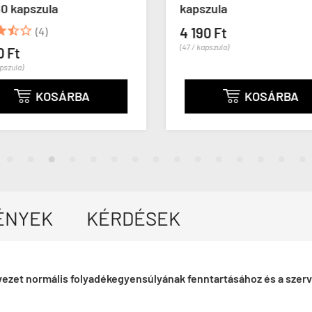
60 kapszula
kapszula



(4)
4 190 Ft
(47 / kapszula)
0 Ft
apszula)
KOSÁRBA
KOSÁRBA


ÉNYEK
KÉRDÉSEK
ezet normális folyadékegyensúlyának fenntartásához és a szerv