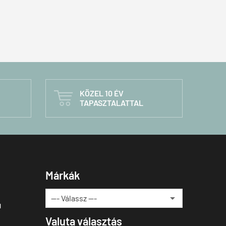
KÖZEL 10 ÉV

TAPASZTALATTAL
Márkák
u
Valuta választás