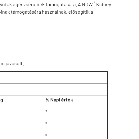
®
 húgyutak egészségének támogatására. A NOW
Kidney
nak támogatására használnak, elősegítik a
m javasolt.
ég
% Napi érték
*
*
*