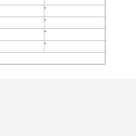
*
*
*
*