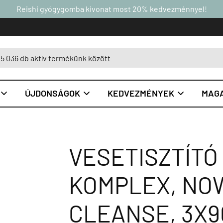
Reishi gyógygomba kivonat most 20% kedvezménnyel!
ÚJDONSÁGOK
KEDVEZMÉNYEK
MAGA



VESETISZTÍT
KOMPLEX, NO
CLEANSE, 3X