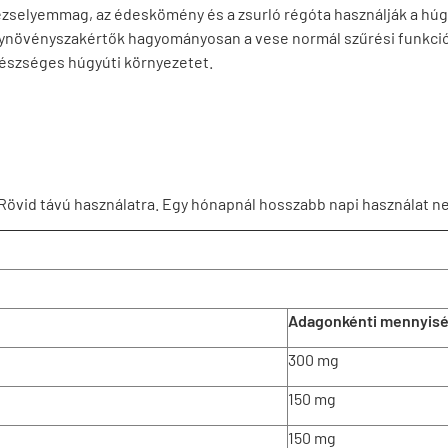
etrezselyemmag, az édeskömény és a zsurló régóta használják a
ynövényszakértők hagyományosan a vese normál szűrési funkciói
egészséges húgyúti környezetet.
 Rövid távú használatra. Egy hónapnál hosszabb napi használat ne
Adagonkénti mennyis
300 mg
150 mg
150 mg