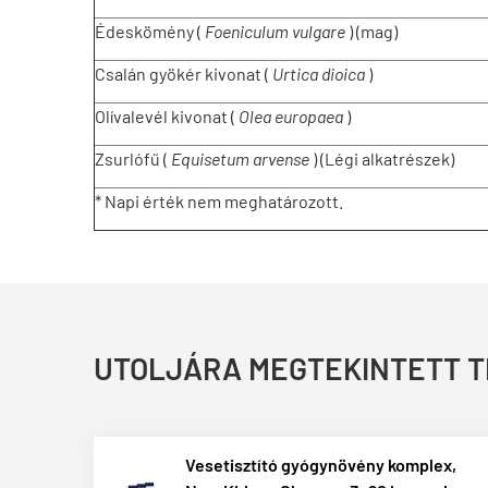
Édeskömény (
Foeniculum vulgare
) (mag)
Csalán gyökér kivonat (
Urtica dioica
)
Olívalevél kivonat (
Olea europaea
)
Zsurlófű (
Equisetum arvense
) (Légi alkatrészek)
* Napi érték nem meghatározott.
UTOLJÁRA MEGTEKINTETT 
Vesetisztító gyógynövény komplex,