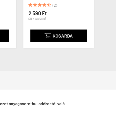







(2)
2 590 Ft
6 79
(26 / tabletta)
(80 / g)
KOSÁRBA

ezet anyagcsere-hulladékoktól való