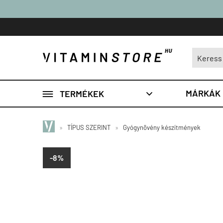

MÁRKÁK
TERMÉKEK

»
TÍPUS SZERINT
»
Gyógynövény készítmények
-8%