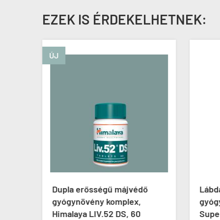
EZEK IS ÉRDEKELHETNEK:
ÚJ
ény
Dupla erősségű májvédő
Lábda
one,
gyógynövény komplex,
gyóg
Himalaya LIV.52 DS, 60
Supe