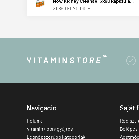
Now Kidney Cleanse, 3x90 kapszula...
21 890 Ft
20 190 Ft

Navigáció
Saját 
Rólunk
Regisztr
Vitamin+ pontgyűjtés
Belépés
Legnépszerűbb kategóriák
Adatmód