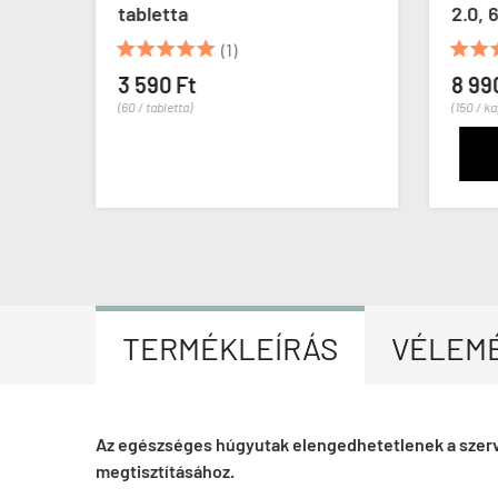
tabletta
2.0, 







(1)
3 590 Ft
8 99
(60 / tabletta)
(150 / k
TERMÉKLEÍRÁS
VÉLEM
Az egészséges húgyutak elengedhetetlenek a szerv
megtisztításához.