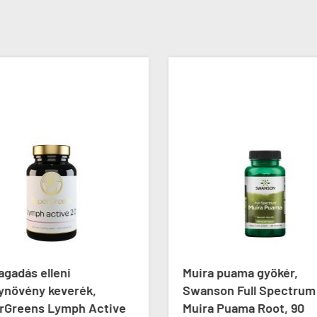
gadás elleni
Muira puama gyökér,
ynövény keverék,
Swanson Full Spectrum
rGreens Lymph Active
Muira Puama Root, 90