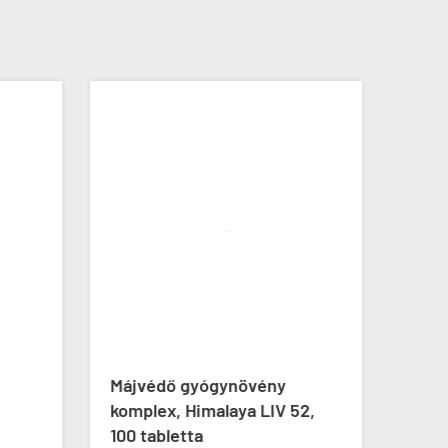
Májvédő gyógynövény
Prog
komplex, Himalaya LIV 52,
Prog
100 tabletta
Yam 