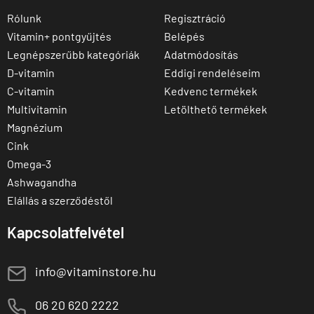
Rólunk
Regisztráció
Vitamin+ pontgyűjtés
Belépés
Legnépszerűbb kategóriák
Adatmódosítás
D-vitamin
Eddigi rendeléseim
C-vitamin
Kedvenc termékek
Multivitamin
Letölthető termékek
Magnézium
Cink
Omega-3
Ashwagandha
Elállás a szerződéstől
Kapcsolatfelvétel
E
info@vitaminstore.hu
M
06 20 620 2222