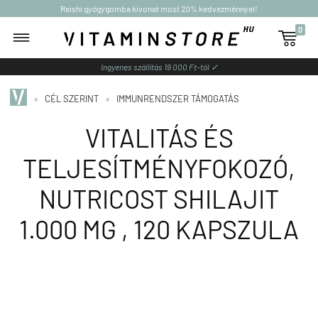
Reishi gyógygomba kivonat most 20% kedvezménnyel!
0

Ingyenes szállítás 19 000 Ft-tól ✓
»
CÉL SZERINT
»
IMMUNRENDSZER TÁMOGATÁS
VITALITÁS ÉS
TELJESÍTMÉNYFOKOZÓ,
NUTRICOST SHILAJIT
1.000 MG , 120 KAPSZULA