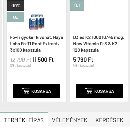
-10%
ÚJ
ÚJ
Fo-Ti gyökér kivonat, Haya
D3 és K2 1000 IU/45 mcg,
Labs Fo-Ti Root Extract,
Now Vitamin D-3 & K2,
3x100 kapszula
120 kapszula
12 790 Ft
11 500 Ft
5 790 Ft
(38 / kapszula)
(48 / kapszula)

KOSÁRBA

KOSÁRBA
TERMÉKLEÍRÁS
VÉLEMÉNYEK
KÉRDÉSEK