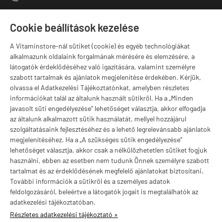
1141 Budapest,
T
Szugló u. 83-85.
Cookie beállítások kezelése
H-P:
10:00-18:00
A Vitaminstore-nál sütiket (cookie) és egyéb technológiákat
Márkák
alkalmazunk oldalaink forgalmának mérésére és elemzésére, a
látogatók érdeklődéséhez való igazítására, valamint személyre
szabott tartalmak és ajánlatok megjelenítése érdekében. Kérjük,
olvassa el Adatkezelési Tájékoztatónkat, amelyben részletes
információkat talál az általunk használt sütikről. Ha a „Minden
Valuta választás
javasolt süti engedélyezése” lehetőséget választja, akkor elfogadja
az általunk alkalmazott sütik használatát, mellyel hozzájárul
szolgáltatásaink fejlesztéséhez és a lehető legrelevánsabb ajánlatok
megjelenítéséhez. Ha a „A szükséges sütik engedélyezése”
lehetőséget választja, akkor csak a nélkülözhetetlen sütiket fogjuk
használni, ebben az esetben nem tudunk Önnek személyre szabott
tartalmat és az érdeklődésének megfelelő ajánlatokat biztosítani.
További információk a sütikről és a személyes adatok
feldolgozásáról, beleértve a látogatók jogait is megtalálhatók az
adatkezelési tájékoztatóban.
Részletes adatkezelési tájékoztató »
vitaminstore.hu -
Vitaminstore / Gymstore Hungary
-
ÁSZF
-
Adatkezelési