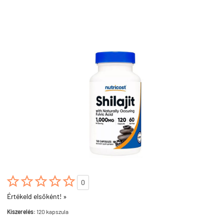





0
Értékeld elsőként! »
Kiszerelés:
120 kapszula