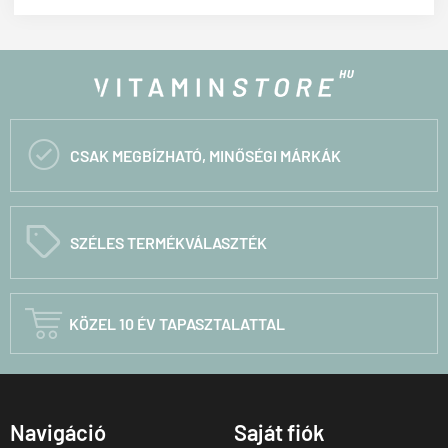

CSAK MEGBÍZHATÓ, MINŐSÉGI MÁRKÁK
C
SZÉLES TERMÉKVÁLASZTÉK

KÖZEL 10 ÉV TAPASZTALATTAL
Navigáció
Saját fiók