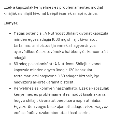
Ezek a kapszulák kényelmes és problémamentes módját
kínálják a shilajit kivonat beépítésének a napi rutinba.
Előnyei:
Magas potenciál: A Nutricost Shilajit kivonat kapszula
minden egyes adagja 1000 mg shilajit kivonatot
tartalmaz, ami biztosítja ennek a hagyományos
ayurvédikus összetevőnek a hatékony és koncentrált
adagját.
60 adag palackonként: A Nutricost Shilajit kivonat
kapszula minden egyes üvegje 120 kapszulát
tartalmaz, ami nagyvonalú 60 adagot biztosít, így
nagyszerű ár-érték arányt biztosít.
Kényelmes és könnyen használható: Ezek a kapszulák
kényelmes és problémamentes módot kínálnak arra,
hogy a shilajit kivonatot beépítse a napi rutinjába.
Egyszerűen vegye be az ajánlott adagot vízzel vagy az
egészségügyi szakember utasításai szerint.