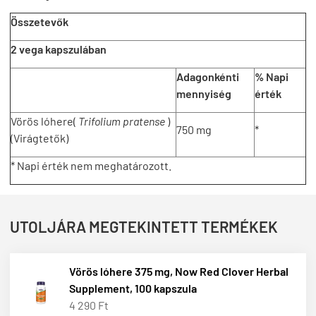
Összetevők
2 vega kapszulában
Adagonkénti
% Napi
mennyiség
érték
Vörös lóhere(
Trifolium pratense
)
750 mg
*
(Virágtetők)
* Napi érték nem meghatározott.
UTOLJÁRA MEGTEKINTETT TERMÉKEK
Vörös lóhere 375 mg, Now Red Clover Herbal
Supplement, 100 kapszula
4 290 Ft