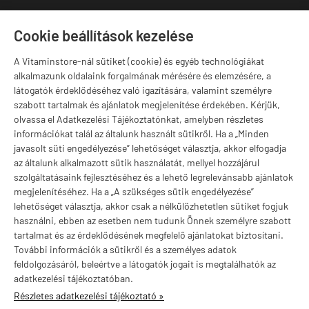
1141 Budapest,
T
Szugló u. 83-85.
Cookie beállítások kezelése
H-P:
10:00-18:00
A Vitaminstore-nál sütiket (cookie) és egyéb technológiákat
Márkák
alkalmazunk oldalaink forgalmának mérésére és elemzésére, a
látogatók érdeklődéséhez való igazítására, valamint személyre
szabott tartalmak és ajánlatok megjelenítése érdekében. Kérjük,
olvassa el Adatkezelési Tájékoztatónkat, amelyben részletes
információkat talál az általunk használt sütikről. Ha a „Minden
Valuta választás
javasolt süti engedélyezése” lehetőséget választja, akkor elfogadja
az általunk alkalmazott sütik használatát, mellyel hozzájárul
szolgáltatásaink fejlesztéséhez és a lehető legrelevánsabb ajánlatok
megjelenítéséhez. Ha a „A szükséges sütik engedélyezése”
lehetőséget választja, akkor csak a nélkülözhetetlen sütiket fogjuk
használni, ebben az esetben nem tudunk Önnek személyre szabott
tartalmat és az érdeklődésének megfelelő ajánlatokat biztosítani.
További információk a sütikről és a személyes adatok
feldolgozásáról, beleértve a látogatók jogait is megtalálhatók az
adatkezelési tájékoztatóban.
Részletes adatkezelési tájékoztató »
vitaminstore.hu -
Vitaminstore / Gymstore Hungary
-
ÁSZF
-
Adatkezelési