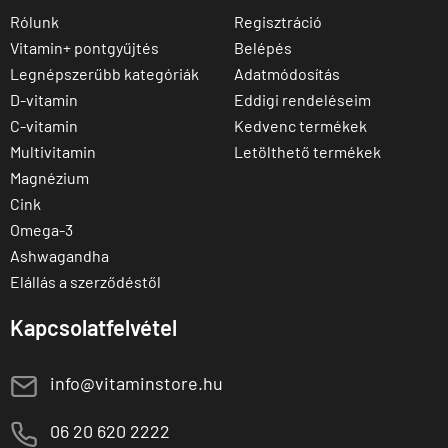
Rólunk
Regisztráció
Vitamin+ pontgyűjtés
Belépés
Legnépszerűbb kategóriák
Adatmódosítás
D-vitamin
Eddigi rendeléseim
C-vitamin
Kedvenc termékek
Multivitamin
Letölthető termékek
Magnézium
Cink
Omega-3
Ashwagandha
Elállás a szerződéstől
Kapcsolatfelvétel
E
info@vitaminstore.hu
M
06 20 620 2222