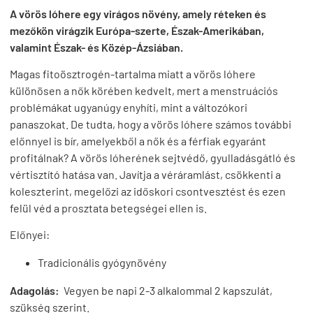
A vörös lóhere egy virágos növény, amely réteken és
mezőkön virágzik Európa-szerte, Észak-Amerikában,
valamint Észak- és Közép-Ázsiában.
Magas fitoösztrogén-tartalma miatt a vörös lóhere
különösen a nők körében kedvelt, mert a menstruációs
problémákat ugyanúgy enyhíti, mint a változókori
panaszokat. De tudta, hogy a vörös lóhere számos további
előnnyel is bír, amelyekből a nők és a férfiak egyaránt
profitálnak? A vörös lóherének sejtvédő, gyulladásgátló és
vértisztító hatása van. Javítja a véráramlást, csökkenti a
koleszterint, megelőzi az időskori csontvesztést és ezen
felül véd a prosztata betegségei ellen is.
Előnyei:
Tradicionális gyógynövény
Adagolás:
Vegyen be napi 2-3 alkalommal 2 kapszulát,
szükség szerint.