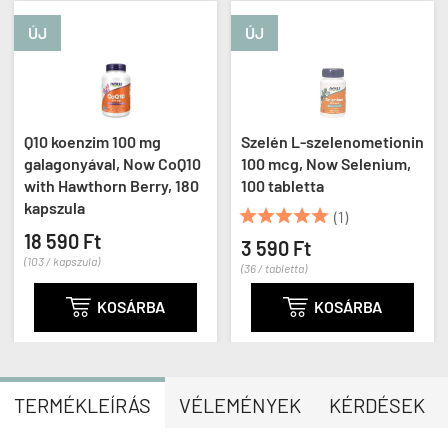
ÚJ
ÚJ
Q10 koenzim 100 mg
Szelén L-szelenometionin
galagonyával, Now CoQ10
100 mcg, Now Selenium,
with Hawthorn Berry, 180
100 tabletta
kapszula





(1)
18 590 Ft
3 590 Ft
(103 / kapszula)
(36 / tabletta)

KOSÁRBA

KOSÁRBA
TERMÉKLEÍRÁS
VÉLEMÉNYEK
KÉRDÉSEK