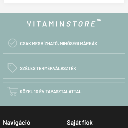

CSAK MEGBÍZHATÓ, MINŐSÉGI MÁRKÁK
C
SZÉLES TERMÉKVÁLASZTÉK

KÖZEL 10 ÉV TAPASZTALATTAL
Navigáció
Saját fiók