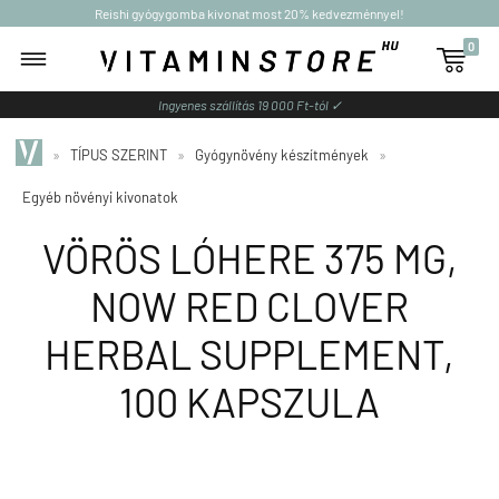
Reishi gyógygomba kivonat most 20% kedvezménnyel!
0

Ingyenes szállítás 19 000 Ft-tól ✓
»
TÍPUS SZERINT
»
Gyógynövény készítmények
»
Egyéb növényi kivonatok
VÖRÖS LÓHERE 375 MG,
NOW RED CLOVER
HERBAL SUPPLEMENT,
100 KAPSZULA