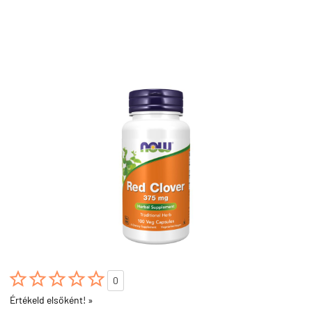





0
Értékeld elsőként! »