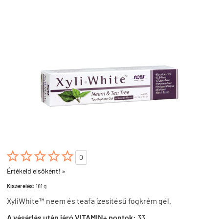





0
Értékeld elsőként! »
Kiszerelés:
181 g
XyliWhite™ neem és teafa ízesítésű fogkrém gél.
A vásárlás után járó VITAMIN+ pontok:
33