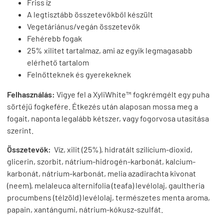
Friss íz
A legtisztább összetevőkből készült
Vegetáriánus/vegán összetevők
Fehérebb fogak
25% xilitet tartalmaz, ami az egyik legmagasabb
elérhető tartalom
Felnőtteknek és gyerekeknek
Felhasználás:
Vigye fel a XyliWhite™ fogkrémgélt egy puha
sörtéjű fogkefére. Étkezés után alaposan mossa meg a
fogait, naponta legalább kétszer, vagy fogorvosa utasítása
szerint.
Összetevők:
Víz, xilit (25%), hidratált szilícium-dioxid,
glicerin, szorbit, nátrium-hidrogén-karbonát, kalcium-
karbonát, nátrium-karbonát, melia azadirachta kivonat
(neem), melaleuca alternifolia (teafa) levélolaj, gaultheria
procumbens (télzöld) levélolaj, természetes menta aroma,
papain, xantángumi, nátrium-kókusz-szulfát.