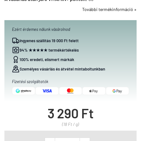
További termékinformáció »
Ezért érdemes nálunk vásárolnod
Ingyenes szállítás 19 000 Ft felett
94% ★★★★★ termékértékelés
100% eredeti, elismert márkák
Személyes vásárlás és átvétel mintaboltunkban
Fizetési szolgáltatók
3 290 Ft
(18 Ft / g)