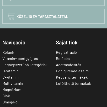

KÖZEL 10 ÉV TAPASZTALATTAL
Navigáció
Saját fiók
Rólunk
Regisztráció
Vitamin+ pontgyűjtés
Belépés
Legnépszerűbb kategóriák
Adatmódosítás
D-vitamin
Eddigi rendeléseim
C-vitamin
Kedvenc termékek
Multivitamin
Letölthető termékek
Magnézium
Cink
Omega-3