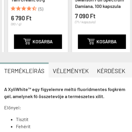
Damiana, 100 kapszula





(5)
7 090 Ft
6 790 Ft
(71 / kapszula)
(80 / g)

KOSÁRBA

KOSÁRBA
TERMÉKLEÍRÁS
VÉLEMÉNYEK
KÉRDÉSEK
A XyliWhite™ egy figyelemre méltó fluoridmentes fogkrém
gél, amelynek fő összetevője a természetes xilit.
Előnyei:
Tisztít
Fehérít