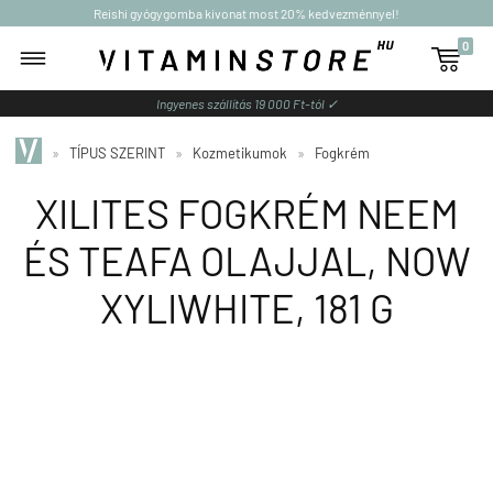
Reishi gyógygomba kivonat most 20% kedvezménnyel!
0

Ingyenes szállítás 19 000 Ft-tól ✓
»
TÍPUS SZERINT
»
Kozmetikumok
»
Fogkrém
XILITES FOGKRÉM NEEM
ÉS TEAFA OLAJJAL, NOW
XYLIWHITE, 181 G