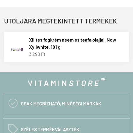
UTOLJÁRA MEGTEKINTETT TERMÉKEK
Xilites fogkrém neem és teafa olajjal, Now
Xyliwhite, 181 g
3 290 Ft

CSAK MEGBÍZHATÓ, MINŐSÉGI MÁRKÁK
C
SZÉLES TERMÉKVÁLASZTÉK