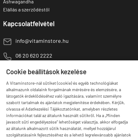
Ashwagandha
Elállás a szerződéstől
Kapcsolatfelvétel
E
info@vitaminstore.hu
M
06 20 620 2222
1141 Budapest,
T
Cookie beállítások kezelése
Szugló u. 83-85.
H-P:
10:00-18:00
A Vitaminstore-nál sütiket (cookie) és egyéb technológiákat
alkalmazunk oldalaink forgalmának mérésére és elemzésére, a
Márkák
látogatók érdeklődéséhez való igazítására, valamint személyre
szabott tartalmak és ajánlatok megjelenítése érdekében. Kérjük,
olvassa el Adatkezelési Tájékoztatónkat, amelyben részletes
információkat talál az általunk használt sütikről. Ha a „Minden
javasolt süti engedélyezése” lehetőséget választja, akkor elfogadja
Valuta választás
az általunk alkalmazott sütik használatát, mellyel hozzájárul
szolgáltatásaink fejlesztéséhez és a lehető legrelevánsabb ajánlatok