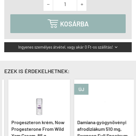



KOSÁRBA
Ingyenes személyes átvétel, vagy akár 0 Ft-os szállítás!

EZEK IS ÉRDEKELHETNEK:
ÚJ
Progeszteron krém, Now
Damiana gyógynövényi
Progesterone From Wild
afrodiziákum 510 mg,
Yam Cream, 85 g
Swanson Full Spectrum