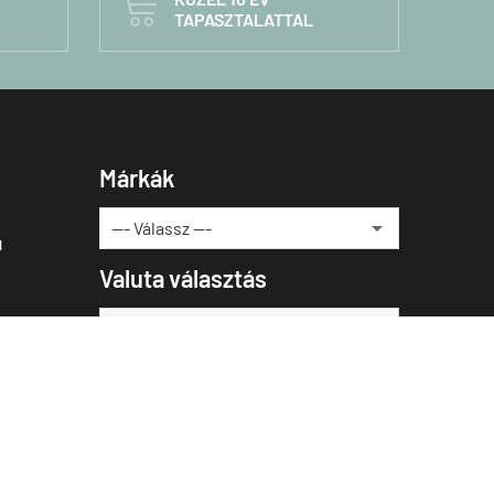

TAPASZTALATTAL
Márkák
u
Valuta választás