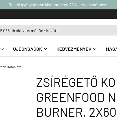
Reishi gyógygomba kivonat most 20% kedvezménnyel!
ÚJDONSÁGOK
KEDVEZMÉNYEK
MAGA



ényi komplexek
ZSÍRÉGETŐ KO
GREENFOOD NU
BURNER, 2X6