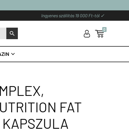
Ingyenes szállítás 19 000 Ft-tól ✓
0
U

S
ZIN

MPLEX,
TRITION FAT
0 KAPSZULA