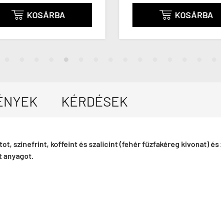
KOSÁRBA
KOSÁRBA


ÉNYEK
KÉRDÉSEK
t, szinefrint, koffeint és szalicint (fehér fűzfakéreg kivonat) és
t anyagot.