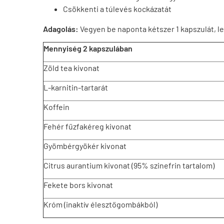
Csökkenti a túlevés kockázatát
Adagolás:
Vegyen be naponta kétszer 1 kapszulát, le
Mennyiség 2 kapszulában
Zöld tea kivonat
L-karnitin-tartarát
Koffein
Fehér fűzfakéreg kivonat
Gyömbérgyökér kivonat
Citrus aurantium kivonat (95% szinefrin tartalom)
Fekete bors kivonat
Króm (inaktív élesztőgombákból)