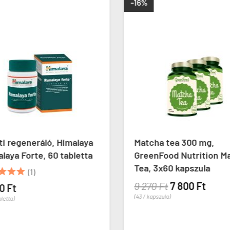
-16%
ti regeneráló, Himalaya
Matcha tea 300 mg,
aya Forte, 60 tabletta
GreenFood Nutrition M
Tea, 3x60 kapszula



(1)
9 270 Ft
7 800 Ft
0 Ft
(43 / kapszula)
letta)