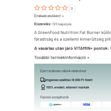





0
Értékeld elsőként! »
Kiszerelés:
120 kapszula
A GreenFood Nutrition Fat Burner külö
fáradtság és a szellemi kimerültség pill
A vásárlás után járó VITAMIN+ pontok:
További termékinformáció »
Ezért érdemes nálunk vásárolnod
Ingyenes szállítás 19 000 Ft felett
100% eredeti, elismert márkák
Fizetési szolgáltatók