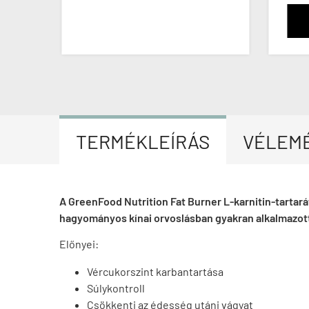
TERMÉKLEÍRÁS
VÉLEM
A GreenFood Nutrition Fat Burner L-karnitin-tartaráto
hagyományos kínai orvoslásban gyakran alkalmazot
Előnyei:
Vércukorszint karbantartása
Súlykontroll
Csökkenti az édesség utáni vágyat