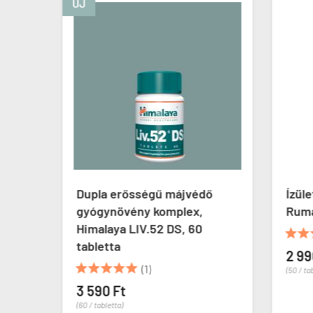
ÚJ
Dupla erősségű májvédő
Ízüle
50g
gyógynövény komplex,
Rumal
Himalaya LIV.52 DS, 60


tabletta
2 99





(1)
(50 / tab
3 590 Ft
(60 / tabletta)