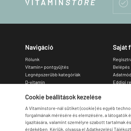

Navigáció
Saját 
Rólunk
Regisztr
Vitamin+ pontgyűjtés
Belépés
Legnépszerűbb kategóriák
Adatmód
D-vitamin
Eddigi r
C-vitamin
Kedvenc
Cookie beállítások kezelése
Multivitamin
Letölthe
Magnézium
A Vitaminstore-nál sütiket (cookie) és egyéb techno
Cink
forgalmának mérésére és elemzésére, a látogatók 
Omega-3
igazítására, valamint személyre szabott tartalmak é
Ashwagandha
érdekében. Kérjük, olvassa el Adatkezelési Tájékoz