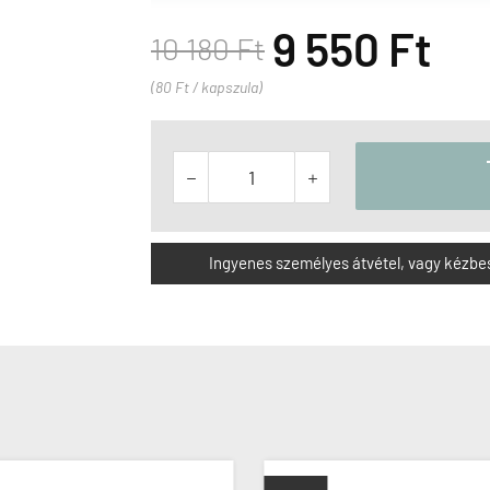
9 550 Ft
10 180 Ft
(80 Ft / kapszula)


Ingyenes személyes átvétel, vagy kézbesít