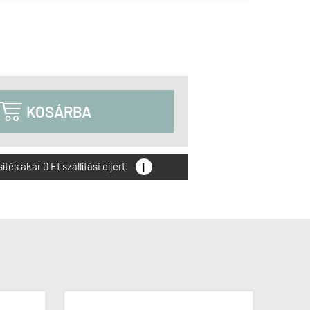

KOSÁRBA
i
és akár 0 Ft szállítási díjért!