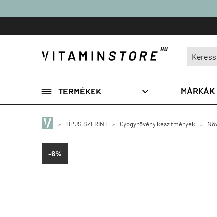

MÁRKÁK
TERMÉKEK

»
TÍPUS SZERINT
»
Gyógynövény készítmények
»
Növ
-6%