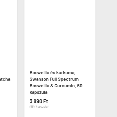
ÚJ
Boswellia és kurkuma,
Vale
atcha
Swanson Full Spectrum
nyug
Boswellia & Curcumin, 60
Vale
kapszula
60 k
3 890 Ft
3 69
(65 / kapszula)
(62 / ka