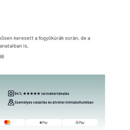
nösen keresett a fogyókúrák során, de a
anataiban is.
96
94% ★★★★★ termékértékelés
Személyes vásárlás és átvétel mintaboltunkban