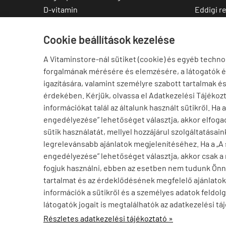
D-vitamin
Eddigi r
C-vitamin
Kedvenc
Multivitamin
Letölthe
Cookie beállítások kezelése
Magnézium
A Vitaminstore-nál sütiket (cookie) és egyéb techno
Cink
forgalmának mérésére és elemzésére, a látogatók 
Omega-3
igazítására, valamint személyre szabott tartalmak é
Ashwagandha
érdekében. Kérjük, olvassa el Adatkezelési Tájékoz
Elállás a szerződéstől
információkat talál az általunk használt sütikről. Ha 
engedélyezése” lehetőséget választja, akkor elfogad
sütik használatát, mellyel hozzájárul szolgáltatásain
legrelevánsabb ajánlatok megjelenítéséhez. Ha a „A
engedélyezése” lehetőséget választja, akkor csak a
fogjuk használni, ebben az esetben nem tudunk Ön
tartalmat és az érdeklődésének megfelelő ajánlatoka
információk a sütikről és a személyes adatok feldolg
Ajánlott termék
látogatók jogait is megtalálhatók az adatkezelési tá
Folyékony melatonin 3 mg, Now Liquid Melatonin, 60 ml
vitaminstore.hu -
Vitaminstore / Gymstore Hungary
-
ÁSZ
Részletek »
Részletes adatkezelési tájékoztató »