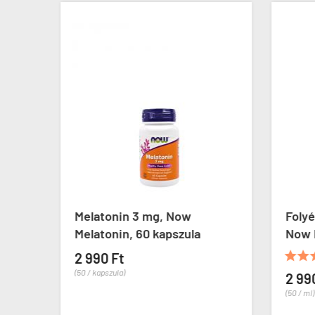
Melatonin 3 mg, Now
Foly
Melatonin, 60 kapszula
Now L


2 990 Ft
(50 / kapszula)
2 99
(50 / ml)