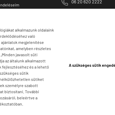
M
06 20 620 2222
endeléseim
 termékek
1141 Budapest,
T
Szugló u. 83-85.
tő termékek
H-P:
10:00-18:00
lógiákat alkalmazunk oldalaink
érdeklődéséhez való
s ajánlatok megjelenítése
tatónkat, amelyben részletes
a „Minden javasolt süti
ja az általunk alkalmazott
A szükséges sütik enged
k fejlesztéséhez és a lehető
 szükséges sütik
 nélkülözhetetlen sütiket
nek személyre szabott
t biztosítani. További
ozásáról, beleértve a
jékoztatóban.
F
-
Adatkezelési tájékoztató