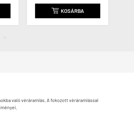
KOSÁRBA

okba való véráramlás. A fokozott véráramlással
edményei.