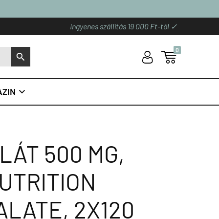
Ingyenes szállítás 19 000 Ft-tól ✓
0
U

S
ZIN

LÁT 500 MG,
UTRITION
ALATE, 2X120