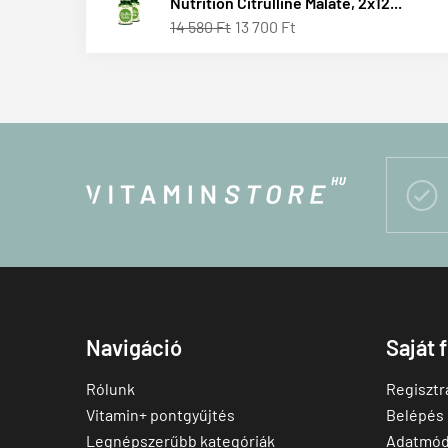
Nutrition Citrulline Malate, 2x12...
14 580 Ft
13 700 Ft

Navigáció
Saját 
Rólunk
Regisztr
Vitamin+ pontgyűjtés
Belépés
Legnépszerűbb kategóriák
Adatmód