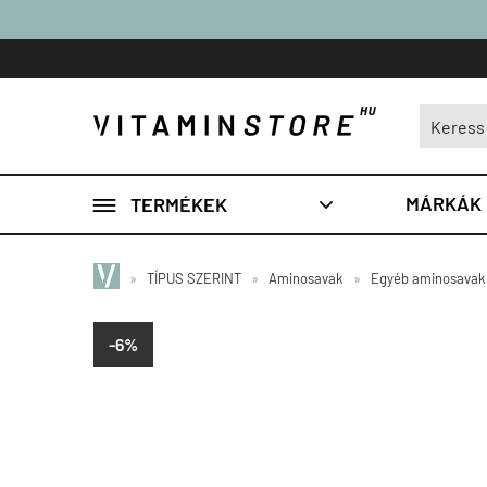

MÁRKÁK
TERMÉKEK

»
TÍPUS SZERINT
»
Aminosavak
»
Egyéb aminosavak
-6%