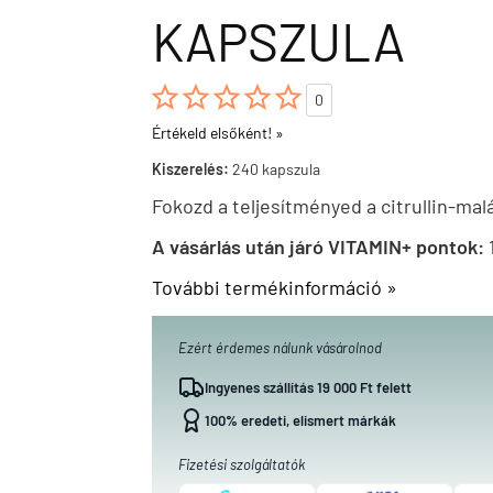
KAPSZULA





0
Értékeld elsőként! »
Kiszerelés:
240 kapszula
Fokozd a teljesítményed a citrullin-mal
A vásárlás után járó VITAMIN+ pontok:
További termékinformáció »
Ezért érdemes nálunk vásárolnod
Ingyenes szállítás 19 000 Ft felett
100% eredeti, elismert márkák
Fizetési szolgáltatók