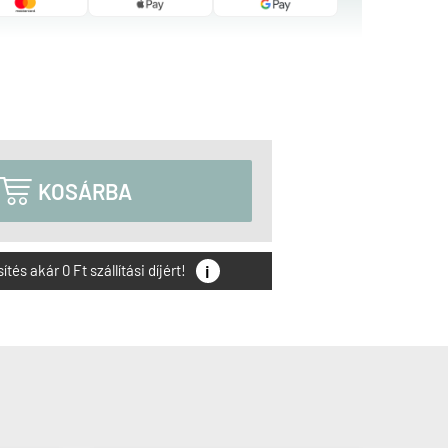

KOSÁRBA
i
és akár 0 Ft szállítási díjért!