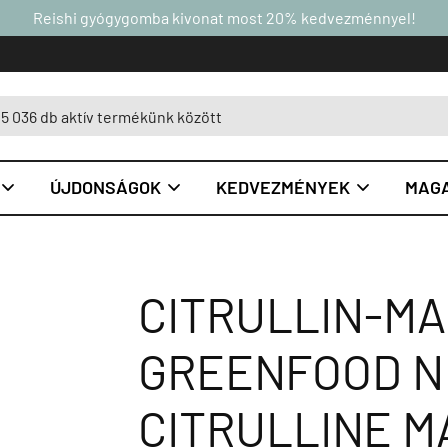
Reishi gyógygomba kivonat most 20% kedvezménnyel!
ÚJDONSÁGOK
KEDVEZMÉNYEK
MAGA



CITRULLIN-MA
GREENFOOD N
CITRULLINE M