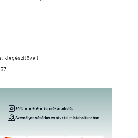
át kiegészítővel!
137
94% ★★★★★ termékértékelés
Személyes vásárlás és átvétel mintaboltunkban