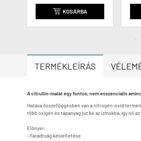
KOSÁRBA

TERMÉKLEÍRÁS
VÉLEM
A citrullin-malát egy fontos, nem esszenciális amin
Hatása összefüggésben van a nitrogén-oxid termelés
több oxigén és tápanyag jut be az izmokba, így nő az
Előnyei:
- Fáradtság késleltetése