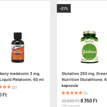
-21%
ékony melatonin 3 mg,
Glutation 250 mg, Gree
iquid Melatonin, 60 ml
Nutrition Glutathione, 
kapszula



(2)





(1)
0 Ft
10 590 Ft
8 350 Ft
(139 / kapszula)