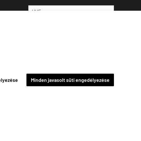
élyezése
Minden javasolt süti engedélyezése