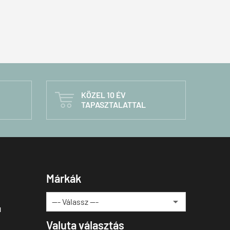
KÖZEL 10 ÉV

TAPASZTALATTAL
Márkák
u
Valuta választás