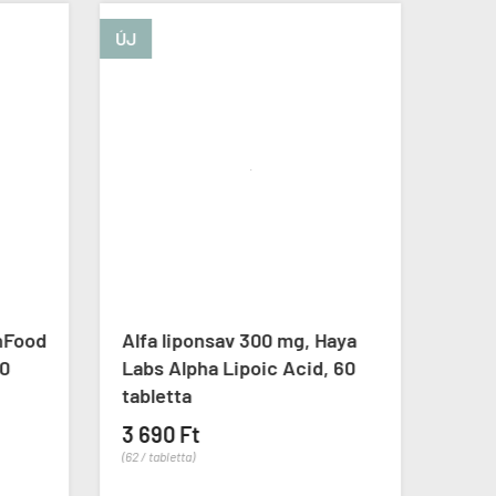
ÚJ
-8%
nFood
Alfa liponsav 300 mg, Haya
Mela
60
Labs Alpha Lipoic Acid, 60
Mela
tabletta
10 7
3 690 Ft
(55 / ka
(62 / tabletta)