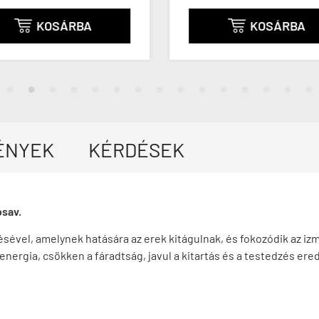
KOSÁRBA
KOSÁRBA


ÉNYEK
KÉRDÉSEK
osav.
ével, amelynek hatására az erek kitágulnak, és fokozódik az izm
 energia, csökken a fáradtság, javul a kitartás és a testedzés er