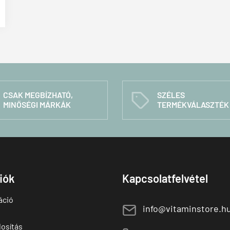
CSAK MEGBÍZHATÓ,
SZÉLES
C
MINŐSÉGI MÁRKÁK
TERMÉKVÁLASZTÉK
fiók
Kapcsolatfelvétel
áció
E
info@vitaminstore.h
osítás