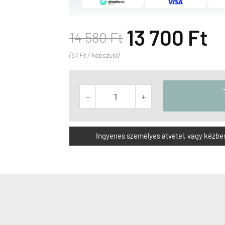
13 700 Ft
14 580 Ft
(57 Ft / kapszula)


Ingyenes személyes átvétel, vagy kézbesít