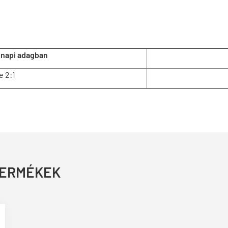
 napi adagban
e 2:1
TERMÉKEK