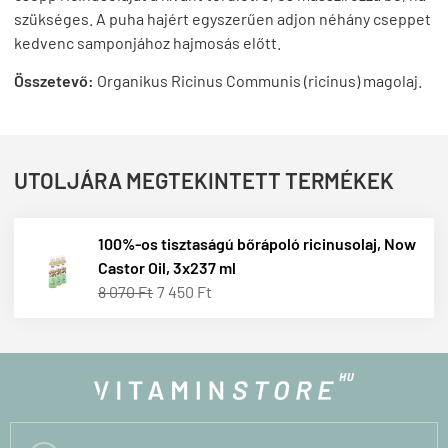
szükséges. A puha hajért egyszerűen adjon néhány cseppet
kedvenc samponjához hajmosás előtt.
Összetevő:
Organikus Ricinus Communis (ricinus) magolaj.
UTOLJÁRA MEGTEKINTETT TERMÉKEK
100%-os tisztaságú bőrápoló ricinusolaj, Now
Castor Oil, 3x237 ml
8 070 Ft
7 450 Ft