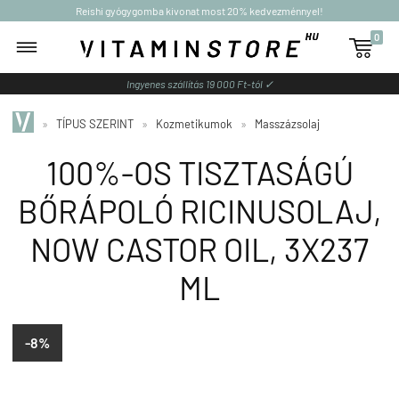
Reishi gyógygomba kivonat most 20% kedvezménnyel!
0

Ingyenes szállítás 19 000 Ft-tól ✓
»
TÍPUS SZERINT
»
Kozmetikumok
»
Masszázsolaj
100%-OS TISZTASÁGÚ
BŐRÁPOLÓ RICINUSOLAJ,
NOW CASTOR OIL, 3X237
ML
-8%