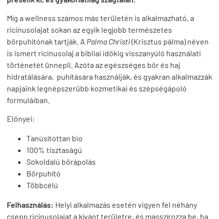
Míg a wellness számos más területén is alkalmazható, a
ricinusolajat sokan az egyik legjobb természetes
bőrpuhítónak tartják. A
Palma Christi
(Krisztus pálma) néven
is ismert ricinusolaj a bibliai időkig visszanyúló használati
történetét ünnepli. Azóta az egészséges bőr és haj
hidratálására, puhítására használják, és gyakran alkalmazzák
napjaink legnépszerűbb kozmetikai és szépségápoló
formuláiban.
Előnyei:
Tanúsítottan bio
100% tisztaságú
Sokoldalú bőrápolás
Bőrpuhító
Többcélú
Felhasználás:
Helyi alkalmazás esetén vigyen fel néhány
csepp ricinusolajat a kívánt területre, és masszírozza be, ha