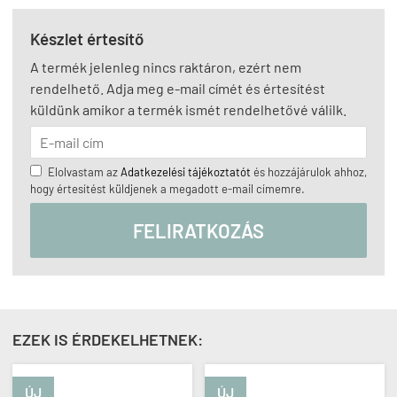
Készlet értesítő
A termék jelenleg nincs raktáron, ezért nem
rendelhető. Adja meg e-mail címét és értesítést
küldünk amikor a termék ismét rendelhetővé válilk.
Elolvastam az
Adatkezelési tájékoztatót
és hozzájárulok ahhoz,
hogy értesítést küldjenek a megadott e-mail címemre.
FELIRATKOZÁS
EZEK IS ÉRDEKELHETNEK:
ÚJ
ÚJ
Ú