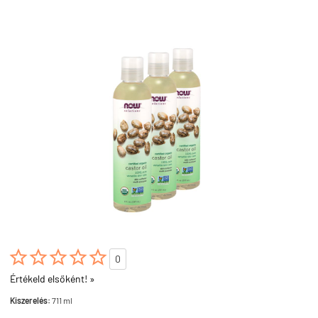





0
Értékeld elsőként! »
Kiszerelés:
711 ml