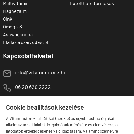
Multivitamin
Letölthető termékek
Magnézium
Cink
Omega-3
Ashwagandha
Elállás a szerződéstől
Kapcsolatfelvétel
E
info@vitaminstore.hu
M
06 20 620 2222
1141 Budapest,
T
Szugló u. 83-85.
Cookie beállítások kezelése
H-P:
10:00-18:00
A Vitaminstore-nál sütiket (cookie) és egyéb technológiákat
Márkák
alkalmazunk oldalaink forgalmának mérésére és elemzésére, a
látogatók érdeklődéséhez való igazítására, valamint személyre