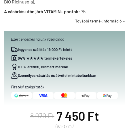
BIO Ricinusolaj.
A vásárlás után járó VITAMIN+ pontok:
75
További termékinformáció »
Ezért érdemes nálunk vásárolnod
Ingyenes szállítás 19 000 Ft felett
94% ★★★★★ termékértékelés
100% eredeti, elismert márkák
Személyes vásárlás és átvétel mintaboltunkban
Fizetési szolgáltatók
7 450 Ft
8 070 Ft
(10 Ft / ml)