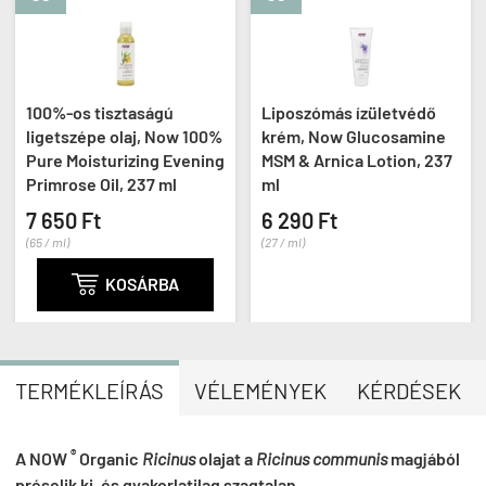
100%-os tisztaságú
Liposzómás ízületvédő
Nö
ligetszépe olaj, Now 100%
krém, Now Glucosamine
bő
Pure Moisturizing Evening
MSM & Arnica Lotion, 237
Gl
Primrose Oil, 237 ml
ml
4 
7 650 Ft
6 290 Ft
(9 /
65 / ml)
(27 / ml)

KOSÁRBA
TERMÉKLEÍRÁS
VÉLEMÉNYEK
KÉRDÉSEK
®
A
NOW
Organic
Ricinus
olajat a
Ricinus communis
magjából
préselik ki, és gyakorlatilag szagtalan.