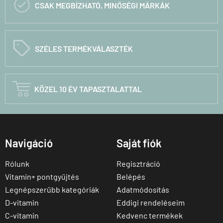

CSAK MEGBÍZHATÓ, MINŐSÉGI MÁRKÁK
C
SZÉLES TERMÉKVÁLASZTÉK

KÖZEL 10 ÉV TAPASZTALATTAL
Navigáció
Saját fiók
Rólunk
Regisztráció
Vitamin+ pontgyűjtés
Belépés
Legnépszerűbb kategóriák
Adatmódosítás
D-vitamin
Eddigi rendeléseim
C-vitamin
Kedvenc termékek