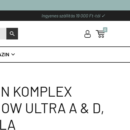
Ingyenes szállítás 19 000 Ft-tól ✓
0
U

S
ZIN

MIN KOMPLEX
NOW ULTRA A & D,
ULA