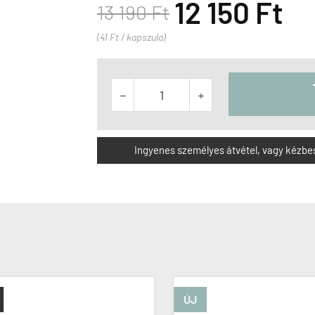
12 150 Ft
13 190 Ft
(41 Ft / kapszula)


Ingyenes személyes átvétel, vagy kézbesít
ÚJ