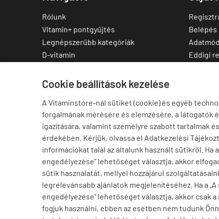
Rólunk
Regisztr
Vitamin+ pontgyűjtés
Belépés
Legnépszerűbb kategóriák
Adatmód
D-vitamin
Eddigi r
C-vitamin
Kedvenc
Multivitamin
Letölthe
Cookie beállítások kezelése
Magnézium
A Vitaminstore-nál sütiket (cookie) és egyéb techno
Cink
forgalmának mérésére és elemzésére, a látogatók 
Omega-3
igazítására, valamint személyre szabott tartalmak é
Ashwagandha
érdekében. Kérjük, olvassa el Adatkezelési Tájékoz
Elállás a szerződéstől
információkat talál az általunk használt sütikről. Ha 
engedélyezése” lehetőséget választja, akkor elfogad
sütik használatát, mellyel hozzájárul szolgáltatásain
legrelevánsabb ajánlatok megjelenítéséhez. Ha a „A
engedélyezése” lehetőséget választja, akkor csak a
fogjuk használni, ebben az esetben nem tudunk Ön