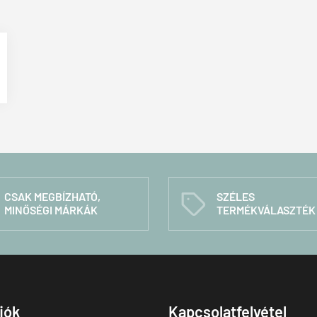
CSAK MEGBÍZHATÓ,
SZÉLES
C
MINŐSÉGI MÁRKÁK
TERMÉKVÁLASZTÉK
fiók
Kapcsolatfelvétel