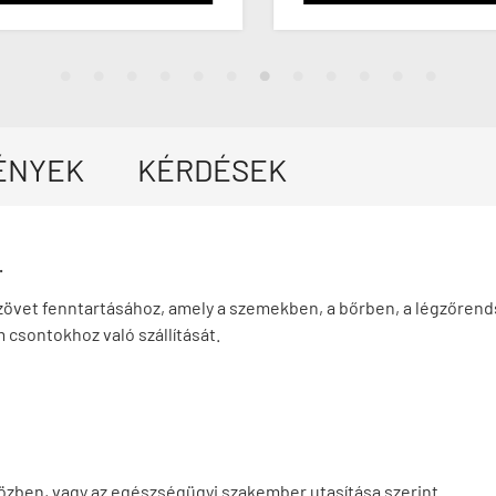
ÉNYEK
KÉRDÉSEK
.
vet fenntartásához, amely a szemekben, a bőrben, a légzőrendsz
m csontokhoz való szállítását.
közben, vagy az egészségügyi szakember utasítása szerint.