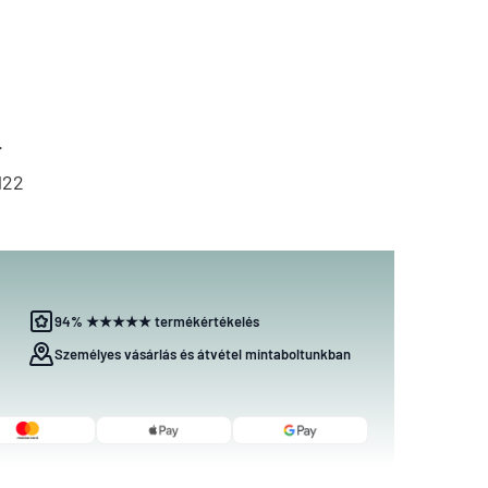
.
122
94% ★★★★★ termékértékelés
Személyes vásárlás és átvétel mintaboltunkban