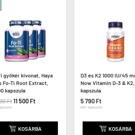
 gyökér kivonat, Haya
D3 és K2 1000 IU/45 mc
Fo-Ti Root Extract,
Now Vitamin D-3 & K2, 
 kapszula
kapszula
0 Ft
11 500 Ft
5 790 Ft
pszula)
(48 / kapszula)
KOSÁRBA
KOSÁRBA

