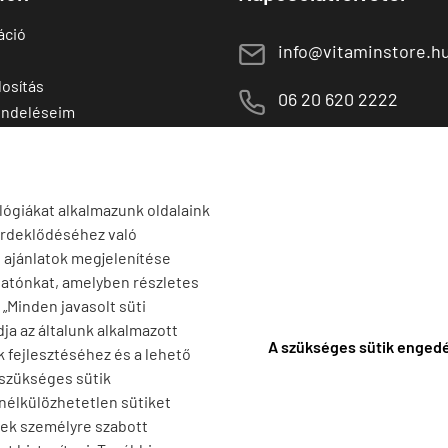
áció
E
info@vitaminstore.h
osítás
M
06 20 620 2222
endeléseim
 termékek
1141 Budapest,
T
Szugló u. 83-85.
tő termékek
H-P:
10:00-18:00
lógiákat alkalmazunk oldalaink
érdeklődéséhez való
s ajánlatok megjelenítése
tatónkat, amelyben részletes
a „Minden javasolt süti
ja az általunk alkalmazott
A szükséges sütik enged
k fejlesztéséhez és a lehető
 szükséges sütik
 nélkülözhetetlen sütiket
nek személyre szabott