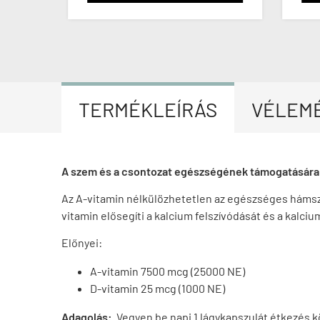
TERMÉKLEÍRÁS
VÉLEM
A szem és a csontozat egészségének támogatására
Az A-vitamin nélkülözhetetlen az egészséges hámszö
vitamin elősegíti a kalcium felszívódását és a kalciu
Előnyei:
A-vitamin 7500 mcg (25000 NE)
D-vitamin 25 mcg (1000 NE)
Adagolás:
Vegyen be napi 1 lágykapszulát étkezés 