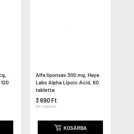
g,
Alfa liponsav 300 mg, Haya
Vörö
120
Labs Alpha Lipoic Acid, 60
Now 
tabletta
113 g
3 690 Ft
6 99
(62 / tabletta)
(62 / g)
KOSÁRBA
