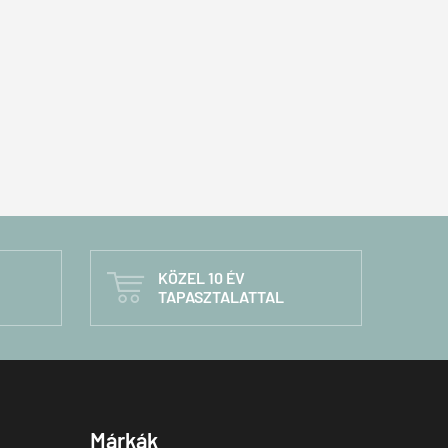
KÖZEL 10 ÉV

TAPASZTALATTAL
Márkák