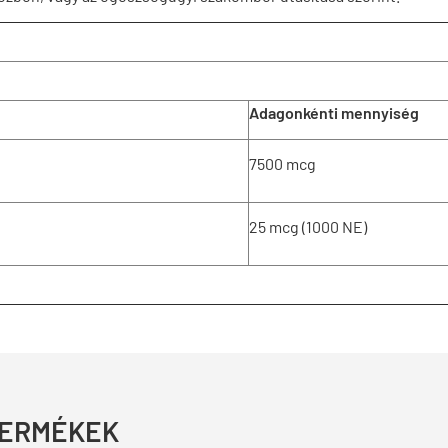
Adagonkénti mennyiség
7500 mcg
25 mcg (1000 NE)
TERMÉKEK