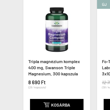
ÚJ
 CFU,
Tripla magnézium komplex
Fo-Ti
ion,
400 mg, Swanson Triple
Labs 
Magnesium, 300 kapszula
3x100
8 690 Ft
12 79
(29 / kapszula)
(38 / ka
KOSÁRBA
