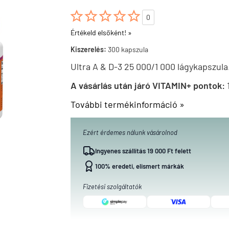





0
Értékeld elsőként! »
Kiszerelés:
300 kapszula
Ultra A & D-3 25 000/1 000 lágykapszula
A vásárlás után járó VITAMIN+ pontok:
További termékinformáció »
Ezért érdemes nálunk vásárolnod
Ingyenes szállítás 19 000 Ft felett
100% eredeti, elismert márkák
Fizetési szolgáltatók