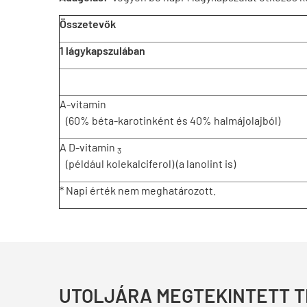
Összetevők
1 lágykapszulában
A-vitamin
(60% béta-karotinként és 40% halmájolajból)
A D-vitamin
3
(például kolekalciferol) (a lanolint is)
* Napi érték nem meghatározott.
UTOLJÁRA MEGTEKINTETT 