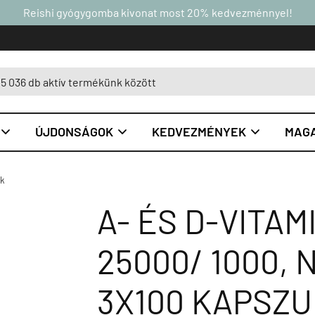
Reishi gyógygomba kivonat most 20% kedvezménnyel!
ÚJDONSÁGOK
KEDVEZMÉNYEK
MAGA



ok
A- ÉS D-VITA
25000/ 1000, 
3X100 KAPSZ