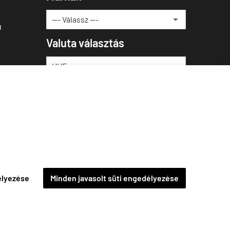
u
Valuta választás
élyezése
Minden javasolt süti engedélyezése