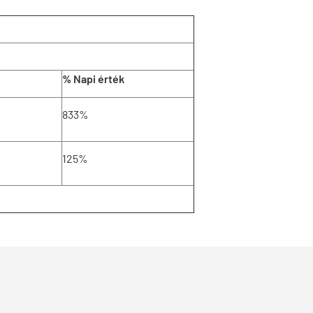
% Napi érték
833%
125%