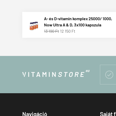
A- és D-vitamin komplex 25000/ 1000,
Now Ultra A & D, 3x100 kapszula
13 190 Ft
12 150 Ft

Navigáció
Saját 