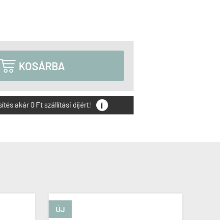

KOSÁRBA
i
és akár 0 Ft szállítási díjért!
ÚJ
ÚJ