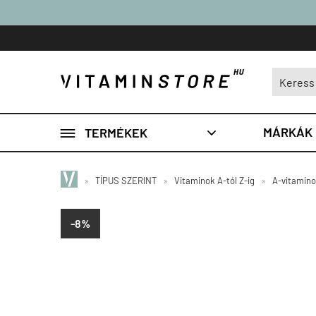

MÁRKÁK
TERMÉKEK

»
TÍPUS SZERINT
»
Vitaminok A-tól Z-ig
»
A-vitamin
-8%