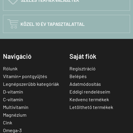

KÖZEL 10 ÉV TAPASZTALATTAL
Navigáció
Saját fiók
Rólunk
Regisztráció
Vitamin+ pontgyűjtés
Belépés
Legnépszerűbb kategóriák
Adatmódosítás
D-vitamin
Eddigi rendeléseim
C-vitamin
Kedvenc termékek
Multivitamin
Letölthető termékek
Magnézium
Cink
Omega-3