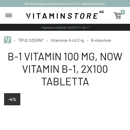
Reishi gyógygomba kivonat most 20% kedvezménnyel!
0

Ingyenes szállítás 19 000 Ft-tól ✓
»
TÍPUS SZERINT
»
Vitaminok A-tól Z-ig
»
B-vitaminok
B-1 VITAMIN 100 MG, NOW
VITAMIN B-1, 2X100
TABLETTA
-4%