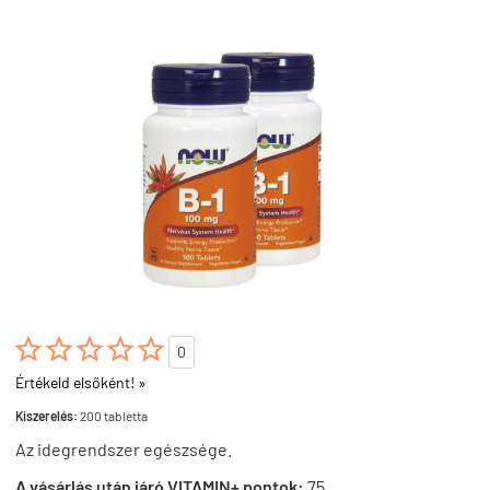





0
Értékeld elsőként! »
Kiszerelés:
200 tabletta
Az idegrendszer egészsége.
A vásárlás után járó VITAMIN+ pontok:
75