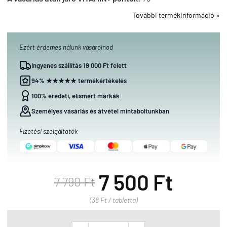
További termékinformáció »
Ezért érdemes nálunk vásárolnod
Ingyenes szállítás 19 000 Ft felett
94% ★★★★★ termékértékelés
100% eredeti, elismert márkák
Személyes vásárlás és átvétel mintaboltunkban
Fizetési szolgáltatók
7 500 Ft
7 790 Ft
(38 Ft / tabletta)