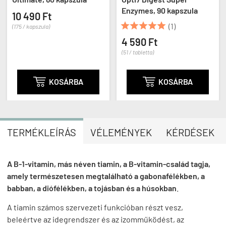
Enzymes, 90 kapszula
10 490 Ft





(1)
(175 / kapszula)
4 590 Ft
(51 / tabletta)

KOSÁRBA

KOSÁRBA
TERMÉKLEÍRÁS
VÉLEMÉNYEK
KÉRDÉSEK
A B-1-vitamin, más néven tiamin, a B-vitamin-család tagja,
amely természetesen megtalálható a gabonafélékben, a
babban, a diófélékben, a tojásban és a húsokban
.
A tiamin számos szervezeti funkcióban részt vesz,
beleértve az idegrendszer és az izomműködést, az