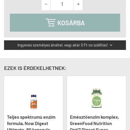



KOSÁRBA
Ingyenes személyes átvétel, vagy akár 0 Ft-os szállítás!

EZEK IS ÉRDEKELHETNEK:
Teljes spektrumú enzim
Emésztőenzim komplex,
formula, Now Digest
GreenFood Nutrition
Ultimate, 60 kapszula
Opti7 Digest Super