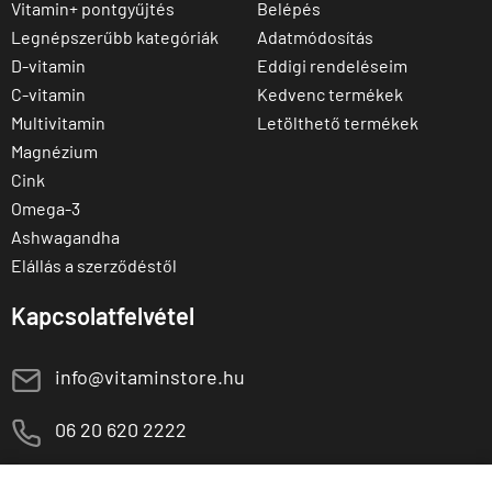
Vitamin+ pontgyűjtés
Belépés
Legnépszerűbb kategóriák
Adatmódosítás
D-vitamin
Eddigi rendeléseim
C-vitamin
Kedvenc termékek
Multivitamin
Letölthető termékek
Magnézium
Cink
Omega-3
Ashwagandha
Elállás a szerződéstől
Kapcsolatfelvétel
E
info@vitaminstore.hu
M
06 20 620 2222
1141 Budapest,
T