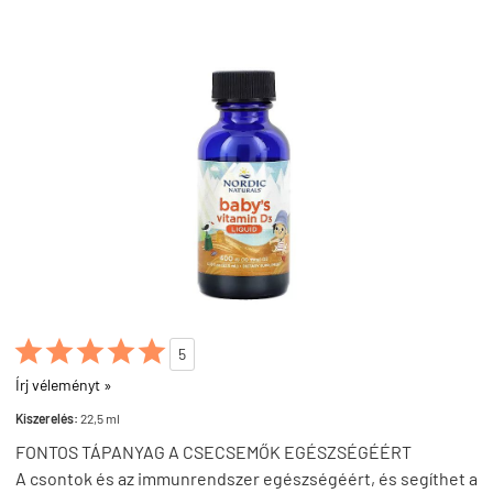





5
Írj véleményt »
Kiszerelés:
22,5 ml
FONTOS TÁPANYAG A CSECSEMŐK EGÉSZSÉGÉÉRT
A csontok és az immunrendszer egészségéért, és segíthet a