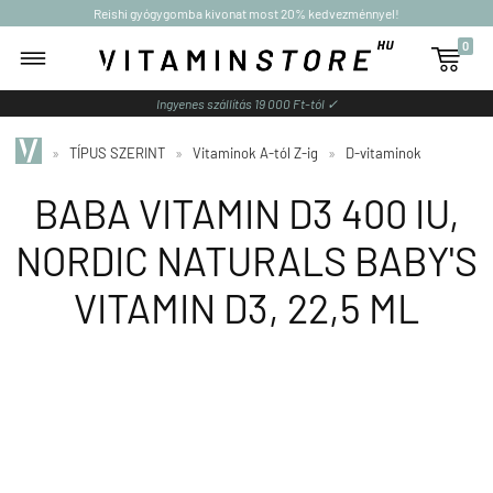
Reishi gyógygomba kivonat most 20% kedvezménnyel!
0

Ingyenes szállítás 19 000 Ft-tól ✓
»
TÍPUS SZERINT
»
Vitaminok A-tól Z-ig
»
D-vitaminok
BABA VITAMIN D3 400 IU,
NORDIC NATURALS BABY'S
VITAMIN D3, 22,5 ML