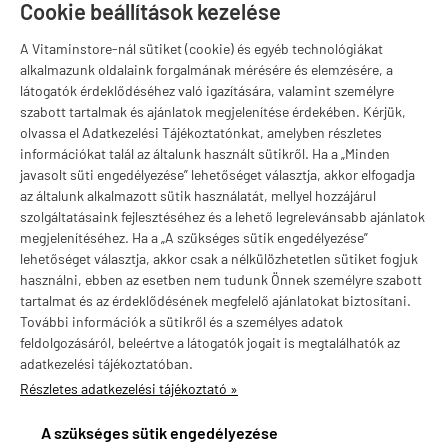
Szugló u. 83-85.
Cookie beállítások kezelése
H-P:
10:00-18:00
A Vitaminstore-nál sütiket (cookie) és egyéb technológiákat
Márkák
alkalmazunk oldalaink forgalmának mérésére és elemzésére, a
látogatók érdeklődéséhez való igazítására, valamint személyre
szabott tartalmak és ajánlatok megjelenítése érdekében. Kérjük,
olvassa el Adatkezelési Tájékoztatónkat, amelyben részletes
információkat talál az általunk használt sütikről. Ha a „Minden
Valuta választás
javasolt süti engedélyezése” lehetőséget választja, akkor elfogadja
az általunk alkalmazott sütik használatát, mellyel hozzájárul
szolgáltatásaink fejlesztéséhez és a lehető legrelevánsabb ajánlatok
megjelenítéséhez. Ha a „A szükséges sütik engedélyezése”
lehetőséget választja, akkor csak a nélkülözhetetlen sütiket fogjuk
használni, ebben az esetben nem tudunk Önnek személyre szabott
tartalmat és az érdeklődésének megfelelő ajánlatokat biztosítani.
További információk a sütikről és a személyes adatok
feldolgozásáról, beleértve a látogatók jogait is megtalálhatók az
adatkezelési tájékoztatóban.
Részletes adatkezelési tájékoztató »
vitaminstore.hu -
Vitaminstore / Gymstore Hungary
-
ÁSZF
-
Adatkezelési
tájékoztató
A szükséges sütik engedélyezése