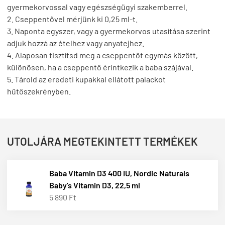
gyermekorvossal vagy egészségügyi szakemberrel.
2. Cseppentővel mérjünk ki 0,25 ml-t.
3. Naponta egyszer, vagy a gyermekorvos utasítása szerint
adjuk hozzá az ételhez vagy anyatejhez.
4. Alaposan tisztítsd meg a cseppentőt egymás között,
különösen, ha a cseppentő érintkezik a baba szájával.
5. Tárold az eredeti kupakkal ellátott palackot
hűtőszekrényben.
UTOLJÁRA MEGTEKINTETT TERMÉKEK
Baba Vitamin D3 400 IU, Nordic Naturals
Baby's Vitamin D3, 22,5 ml
5 890 Ft