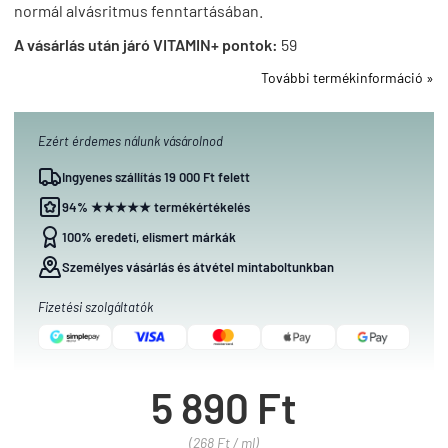
normál alvásritmus fenntartásában.
A vásárlás után járó VITAMIN+ pontok:
59
További termékinformáció »
Ezért érdemes nálunk vásárolnod
Ingyenes szállítás 19 000 Ft felett
94% ★★★★★ termékértékelés
100% eredeti, elismert márkák
Személyes vásárlás és átvétel mintaboltunkban
Fizetési szolgáltatók
5 890 Ft
(268 Ft / ml)