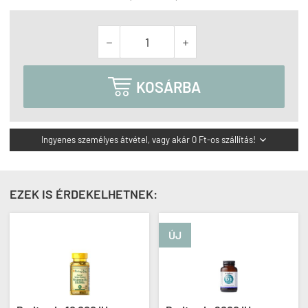



KOSÁRBA
Ingyenes személyes átvétel, vagy akár 0 Ft-os szállítás!

EZEK IS ÉRDEKELHETNEK:
ÚJ