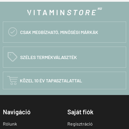

CSAK MEGBÍZHATÓ, MINŐSÉGI MÁRKÁK
C
SZÉLES TERMÉKVÁLASZTÉK

KÖZEL 10 ÉV TAPASZTALATTAL
Navigáció
Saját fiók
Rólunk
Regisztráció