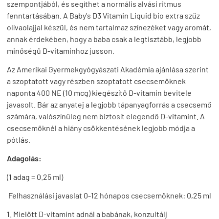
szempontjából, és segíthet a normális alvási ritmus
fenntartásában. A Baby's D3 Vitamin Liquid bio extra szűz
olívaolajjal készül, és nem tartalmaz színezéket vagy aromát,
annak érdekében, hogy a baba csak a legtisztább, legjobb
minőségű D-vitaminhoz jusson.
Az Amerikai Gyermekgyógyászati Akadémia ajánlása szerint
a szoptatott vagy részben szoptatott csecsemőknek
naponta 400 NE (10 mcg) kiegészítő D-vitamin bevitele
javasolt. Bár az anyatej a legjobb tápanyagforrás a csecsemő
számára, valószínűleg nem biztosít elegendő D-vitamint. A
csecsemőknél a hiány csökkentésének legjobb módja a
pótlás.
Adagolás:
(1 adag = 0.25 ml)
Felhasználási javaslat 0-12 hónapos csecsemőknek: 0,25 ml
1. Mielőtt D-vitamint adnál a babának, konzultálj