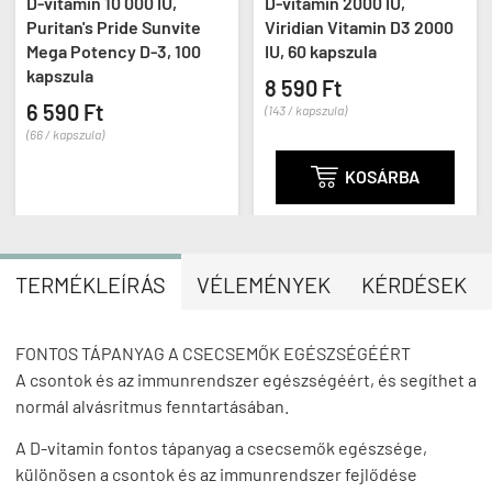
D-vitamin 10 000 IU,
D-vitamin 2000 IU,
Puritan's Pride Sunvite
Viridian Vitamin D3 2000
Mega Potency D-3, 100
IU, 60 kapszula
kapszula
8 590 Ft
6 590 Ft
(143 / kapszula)
(66 / kapszula)

KOSÁRBA
TERMÉKLEÍRÁS
VÉLEMÉNYEK
KÉRDÉSEK
FONTOS TÁPANYAG A CSECSEMŐK EGÉSZSÉGÉÉRT
A csontok és az immunrendszer egészségéért, és segíthet a
normál alvásritmus fenntartásában.
A D-vitamin fontos tápanyag a csecsemők egészsége,
különösen a csontok és az immunrendszer fejlődése