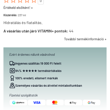





0
Értékeld elsőként! »
Kiszerelés:
237 ml
Hidratálás és fiatalítás.
A vásárlás után járó VITAMIN+ pontok:
44
További termékinformáció »
Ezért érdemes nálunk vásárolnod
Ingyenes szállítás 19 000 Ft felett
94% ★★★★★ termékértékelés
100% eredeti, elismert márkák
Személyes vásárlás és átvétel mintaboltunkban
Fizetési szolgáltatók