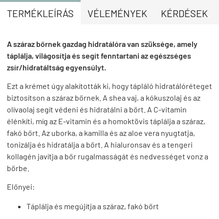
TERMÉKLEÍRÁS
VÉLEMÉNYEK
KÉRDÉSEK
A száraz bőrnek gazdag hidratálóra van szüksége, amely
táplálja, világosítja és segít fenntartani az egészséges
zsír/hidratáltság egyensúlyt.
Ezt a krémet úgy alakították ki, hogy tápláló hidratálóréteget
biztosítson a száraz bőrnek. A shea vaj, a kókuszolaj és az
olívaolaj segít védeni és hidratálni a bőrt. A C-vitamin
élénkíti, míg az E-vitamin és a homoktövis táplálja a száraz,
fakó bőrt. Az uborka, a kamilla és az aloe vera nyugtatja,
tonizálja és hidratálja a bőrt. A hialuronsav és a tengeri
kollagén javítja a bőr rugalmasságát és nedvességet vonz a
bőrbe.
Előnyei:
Táplálja és megújítja a száraz, fakó bőrt