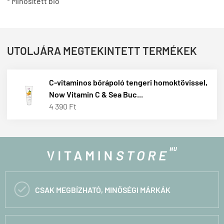
* Minősített bio
UTOLJÁRA MEGTEKINTETT TERMÉKEK
C-vitaminos bőrápoló tengeri homoktövissel,
Now Vitamin C & Sea Buc...
4 390 Ft

CSAK MEGBÍZHATÓ, MINŐSÉGI MÁRKÁK