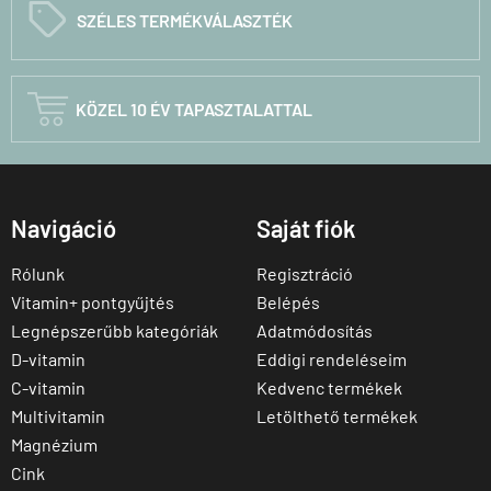
C
SZÉLES TERMÉKVÁLASZTÉK

KÖZEL 10 ÉV TAPASZTALATTAL
Navigáció
Saját fiók
Rólunk
Regisztráció
Vitamin+ pontgyűjtés
Belépés
Legnépszerűbb kategóriák
Adatmódosítás
D-vitamin
Eddigi rendeléseim
C-vitamin
Kedvenc termékek
Multivitamin
Letölthető termékek
Magnézium
Cink