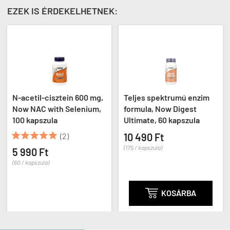
EZEK IS ÉRDEKELHETNEK:
N-acetil-cisztein 600 mg,
Teljes spektrumú enzim
Now NAC with Selenium,
formula, Now Digest
100 kapszula
Ultimate, 60 kapszula





(2)
10 490 Ft
(175 / kapszula)
5 990 Ft
(60 / kapszula)

KOSÁRBA