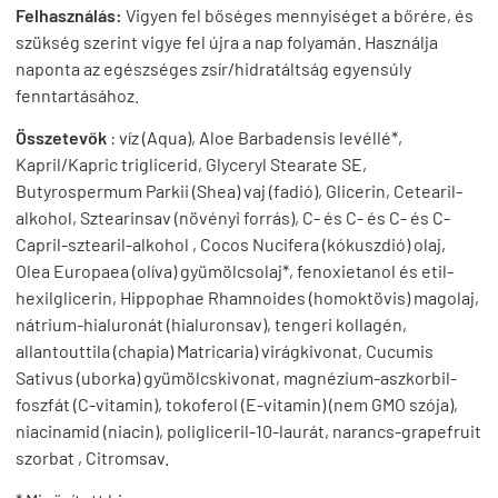
Felhasználás:
Vigyen fel bőséges mennyiséget a bőrére, és
szükség szerint vigye fel újra a nap folyamán. Használja
naponta az egészséges zsír/hidratáltság egyensúly
fenntartásához.
Összetevők
: víz (Aqua), Aloe Barbadensis levéllé*,
Kapril/Kapric triglicerid, Glyceryl Stearate SE,
Butyrospermum Parkii (Shea) vaj (fadió), Glicerin, Cetearil-
alkohol, Sztearinsav (növényi forrás), C- és C- és C- és C-
Capril-sztearil-alkohol , Cocos Nucifera (kókuszdió) olaj,
Olea Europaea (olíva) gyümölcsolaj*, fenoxietanol és etil-
hexilglicerin, Hippophae Rhamnoides (homoktövis) magolaj,
nátrium-hialuronát (hialuronsav), tengeri kollagén,
allantouttila (chapia) Matricaria) virágkivonat, Cucumis
Sativus (uborka) gyümölcskivonat, magnézium-aszkorbil-
foszfát (C-vitamin), tokoferol (E-vitamin) (nem GMO szója),
niacinamid (niacin), poligliceril-10-laurát, narancs-grapefruit
szorbat , Citromsav.