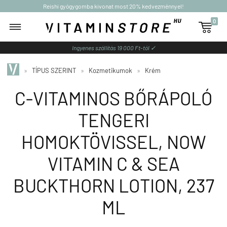
Reishi gyógygomba kivonat most 20% kedvezménnyel!
0

Ingyenes szállítás 19 000 Ft-tól ✓
»
TÍPUS SZERINT
»
Kozmetikumok
»
Krém
C-VITAMINOS BŐRÁPOLÓ
TENGERI
HOMOKTÖVISSEL, NOW
VITAMIN C & SEA
BUCKTHORN LOTION, 237
ML