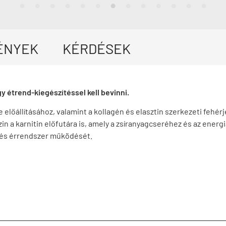
ÉNYEK
KÉRDÉSEK
y étrend-kiegészítéssel kell bevinni.
 előállításához, valamint a kollagén és elasztin szerkezeti fehé
 lizin a karnitin előfutára is, amely a zsíranyagcseréhez és az ene
 és érrendszer működését.