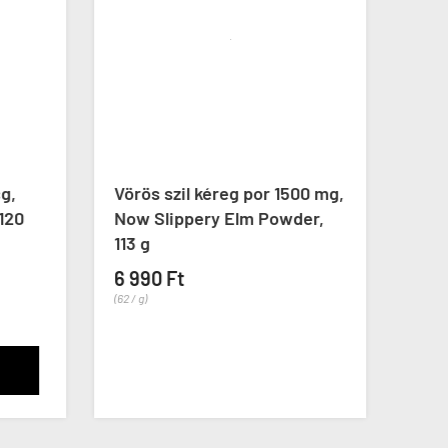
g,
Vörös szil kéreg por 1500 mg,
Cink
120
Now Slippery Elm Powder,
Zinc
113 g


6 990 Ft
6 59
(62 / g)
(55 / ka