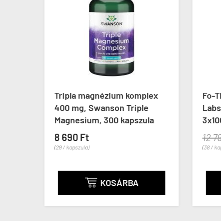
 CFU,
Tripla magnézium komplex
Fo-Ti
ion,
400 mg, Swanson Triple
Labs 
Magnesium, 300 kapszula
3x100
8 690 Ft
12 79
(29 / kapszula)
(38 / ka
KOSÁRBA
