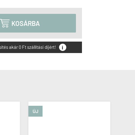

KOSÁRBA
i
és akár 0 Ft szállítási díjért!
ÚJ
ÚJ