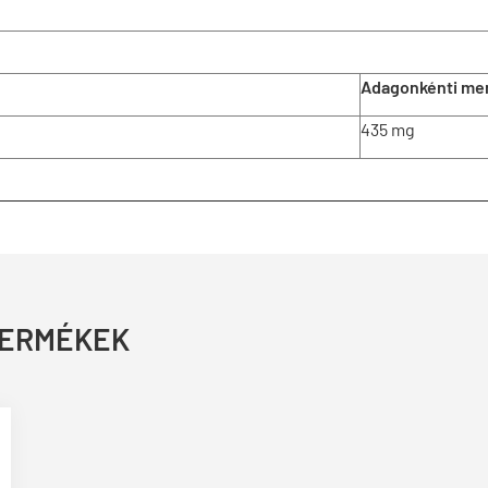
Adagonkénti me
435 mg
TERMÉKEK