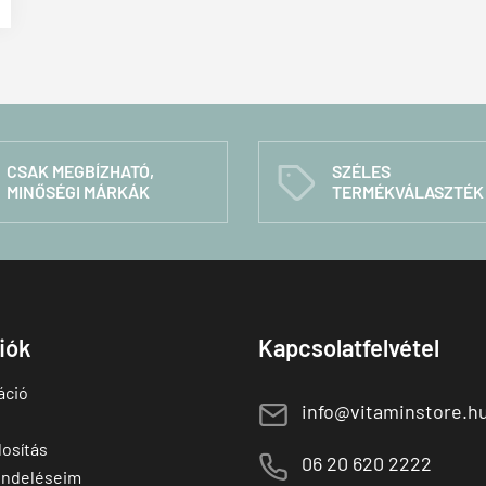
CSAK MEGBÍZHATÓ,
SZÉLES
C
MINŐSÉGI MÁRKÁK
TERMÉKVÁLASZTÉK
fiók
Kapcsolatfelvétel
áció
E
info@vitaminstore.h
osítás
M
06 20 620 2222
endeléseim