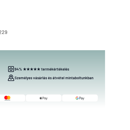
229
94% ★★★★★ termékértékelés
Személyes vásárlás és átvétel mintaboltunkban