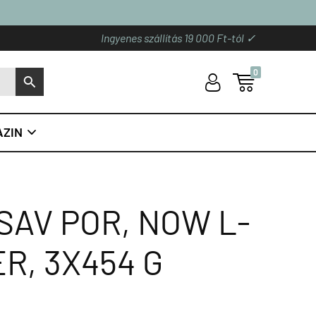
Ingyenes szállítás 19 000 Ft-tól ✓
0
U

S
ZIN

SAV POR, NOW L-
R, 3X454 G