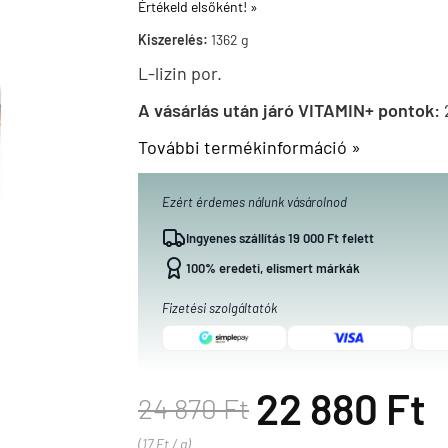
Értékeld elsőként! »
Kiszerelés:
1362 g
L-lizin por.
A vásárlás után járó VITAMIN+ pontok:
További termékinformáció »
Ezért érdemes nálunk vásárolnod
Ingyenes szállítás 19 000 Ft felett
100% eredeti, elismert márkák
Fizetési szolgáltatók
22 880 Ft
24 870 Ft
(17 Ft / g)