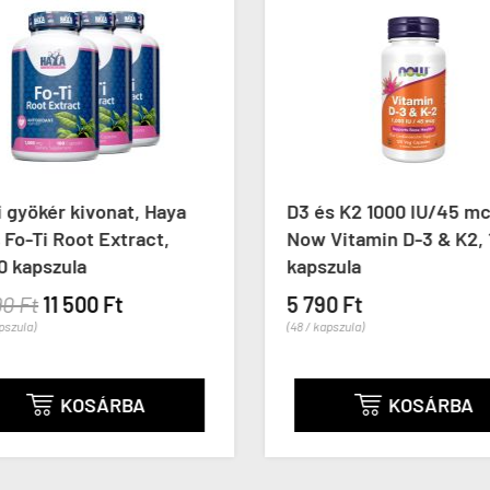
 gyökér kivonat, Haya
D3 és K2 1000 IU/45 mc
Fo-Ti Root Extract,
Now Vitamin D-3 & K2, 
 kapszula
kapszula
0 Ft
11 500 Ft
5 790 Ft
pszula)
(48 / kapszula)
KOSÁRBA
KOSÁRBA

