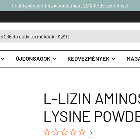
Reishi gyógygomba kivonat most 20% kedvezménnyel!
ÚJDONSÁGOK
KEDVEZMÉNYEK
MAGA



L-LIZIN AMINO
LYSINE POWDE





0