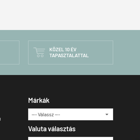
KÖZEL 10 ÉV

TAPASZTALATTAL
Márkák
u
Valuta választás