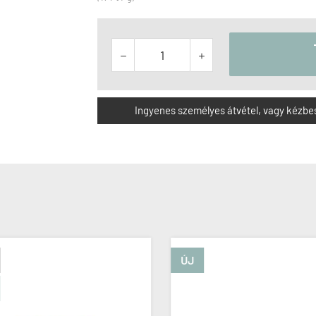


Ingyenes személyes átvétel, vagy kézbesít
ÚJ