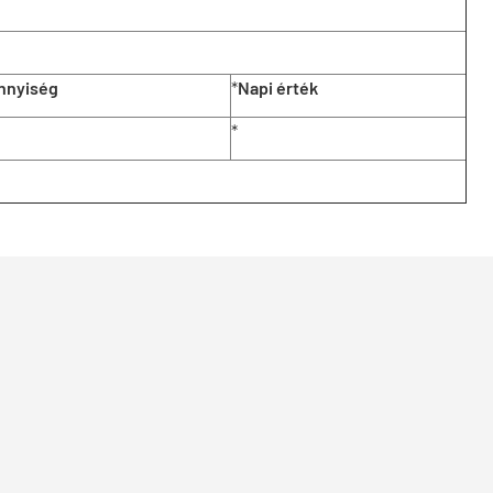
nnyiség
*
Napi érték
*