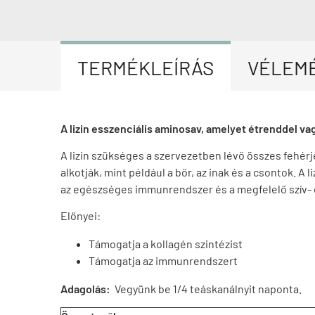
TERMÉKLEÍRÁS
VÉLEM
A lizin esszenciális aminosav, amelyet étrenddel vag
A lizin szükséges a szervezetben lévő összes fehérje
alkotják, mint például a bőr, az inak és a csontok. A
az egészséges immunrendszer és a megfelelő szív-
Előnyei:
Támogatja a kollagén szintézist
Támogatja az immunrendszert
Adagolás:
Vegyünk be 1/4 teáskanálnyit naponta.