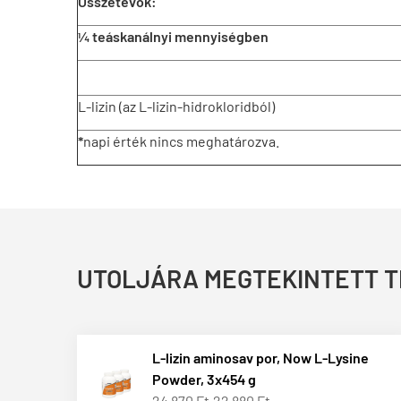
Összetevők:
¼ teáskanálnyi mennyiségben
L-lizin (az L-lizin-hidrokloridból)
*
napi érték nincs meghatározva.
UTOLJÁRA MEGTEKINTETT 
L-lizin aminosav por, Now L-Lysine
Powder, 3x454 g
24 870 Ft
22 880 Ft