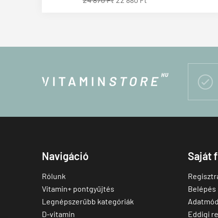

Navigáció
Saját 
Rólunk
Regisztr
Vitamin+ pontgyűjtés
Belépés
Legnépszerűbb kategóriák
Adatmód
D-vitamin
Eddigi r