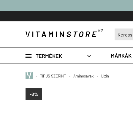

MÁRKÁK
TERMÉKEK

»
TÍPUS SZERINT
»
Aminosavak
»
Lizin
-8%