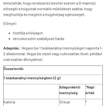
kimutatták, hogy rendszeres bevitel esetén a D-mannóz
elősegíti a húgyutak normális működését azáltal, hogy
megtisztítja és megőrzi a húgyhólyag egészségét.
Előnyei:
tisztítja a hólyagot
vércukorszint szabályozó hatás
Adagolás:
Vegyen be 1 teáskanálnyi mennyiséget naponta 1-
2 alkalommal. Vegye be vízzel vagy cukrozatlan lével, például
cukrozatlan áfonyalével.
Összetevők:
1 teáskanálnyi mennyiségben (2 g)
Adagonkénti
*
Napi
mennyiség
érték
Kalória
10 kcal
*