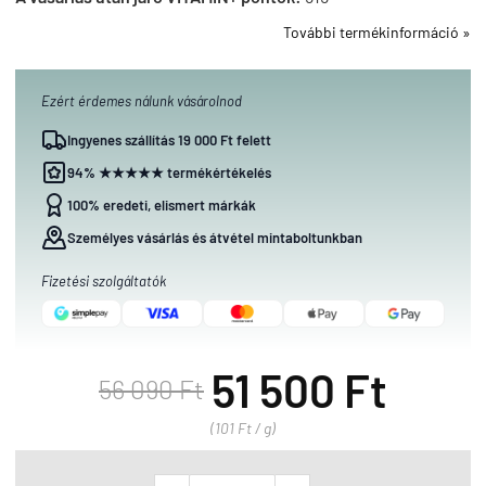
További termékinformáció »
Ezért érdemes nálunk vásárolnod
Ingyenes szállítás 19 000 Ft felett
94% ★★★★★ termékértékelés
100% eredeti, elismert márkák
Személyes vásárlás és átvétel mintaboltunkban
Fizetési szolgáltatók
51 500 Ft
56 090 Ft
(101 Ft / g)