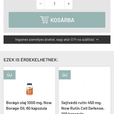



KOSÁRBA
Ingyenes személyes átvétel, vagy akár 0 Ft-os szállítás!

EZEK IS ÉRDEKELHETNEK:
ÚJ
ÚJ
Borágó olaj 1000 mg, Now
Sejtvédő rutin 450 mg,
Borage Oil, 60 kapszula
Now Rutin Cell Defense,
100 kapszula