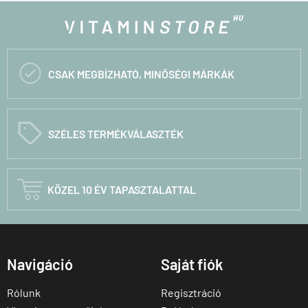

CSAK MEGBÍZHATÓ, MINŐSÉGI MÁRKÁK
C
SZÉLES TERMÉKVÁLASZTÉK

KÖZEL 10 ÉV TAPASZTALATTAL
Navigáció
Saját fiók
Rólunk
Regisztráció