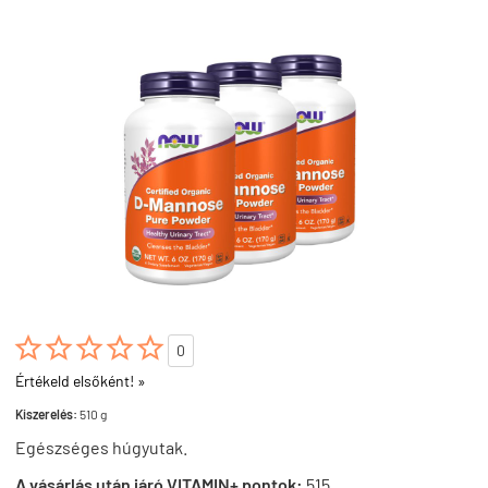





0
Értékeld elsőként! »
Kiszerelés:
510 g
Egészséges húgyutak.
A vásárlás után járó VITAMIN+ pontok:
515