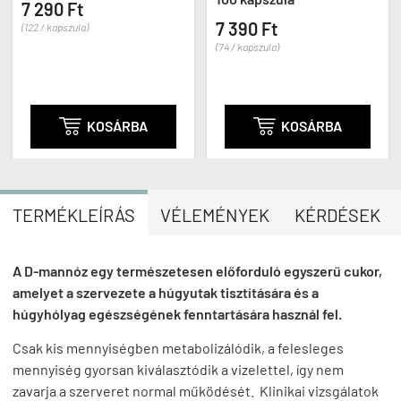
7 290 Ft
7 390 Ft
(122 / kapszula)
(74 / kapszula)

KOSÁRBA

KOSÁRBA
TERMÉKLEÍRÁS
VÉLEMÉNYEK
KÉRDÉSEK
A D-mannóz egy természetesen előforduló egyszerű cukor,
amelyet a szervezete a húgyutak tisztítására és a
húgyhólyag egészségének fenntartására használ fel.
Csak kis mennyiségben metabolizálódik, a felesleges
mennyiség gyorsan kiválasztódik a vizelettel, így nem
zavarja a szerveret normal működését. Klinikai vizsgálatok