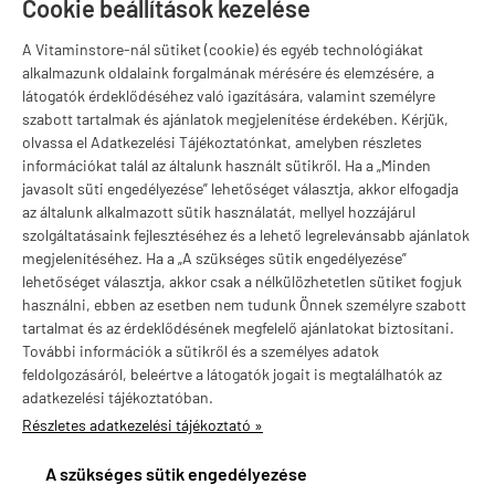
Szugló u. 83-85.
Cookie beállítások kezelése
H-P:
10:00-18:00
A Vitaminstore-nál sütiket (cookie) és egyéb technológiákat
Márkák
alkalmazunk oldalaink forgalmának mérésére és elemzésére, a
látogatók érdeklődéséhez való igazítására, valamint személyre
szabott tartalmak és ajánlatok megjelenítése érdekében. Kérjük,
olvassa el Adatkezelési Tájékoztatónkat, amelyben részletes
információkat talál az általunk használt sütikről. Ha a „Minden
Valuta választás
javasolt süti engedélyezése” lehetőséget választja, akkor elfogadja
az általunk alkalmazott sütik használatát, mellyel hozzájárul
szolgáltatásaink fejlesztéséhez és a lehető legrelevánsabb ajánlatok
megjelenítéséhez. Ha a „A szükséges sütik engedélyezése”
lehetőséget választja, akkor csak a nélkülözhetetlen sütiket fogjuk
használni, ebben az esetben nem tudunk Önnek személyre szabott
tartalmat és az érdeklődésének megfelelő ajánlatokat biztosítani.
További információk a sütikről és a személyes adatok
feldolgozásáról, beleértve a látogatók jogait is megtalálhatók az
adatkezelési tájékoztatóban.
Részletes adatkezelési tájékoztató »
vitaminstore.hu -
Vitaminstore / Gymstore Hungary
-
ÁSZF
-
Adatkezelési
tájékoztató
A szükséges sütik engedélyezése