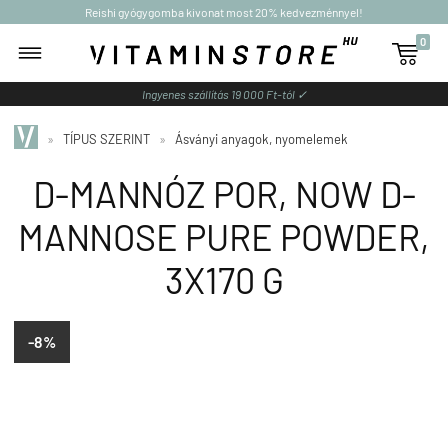
Reishi gyógygomba kivonat most 20% kedvezménnyel!
0

Ingyenes szállítás 19 000 Ft-tól ✓
»
TÍPUS SZERINT
»
Ásványi anyagok, nyomelemek
D-MANNÓZ POR, NOW D-
MANNOSE PURE POWDER,
3X170 G
-8%