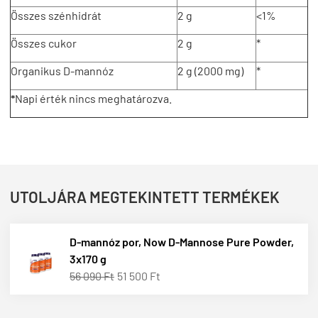
Összes szénhidrát
2 g
<1%
Összes cukor
2 g
*
Organikus D-mannóz
2 g (2000 mg)
*
*
Napi érték nincs meghatározva.
UTOLJÁRA MEGTEKINTETT TERMÉKEK
D-mannóz por, Now D-Mannose Pure Powder,
3x170 g
56 090 Ft
51 500 Ft