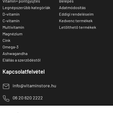
Vitamin+ pontgyűjtés
Belépés
Legnépszerűbb kategóriák
Adatmódosítás
D-vitamin
Eddigi rendeléseim
C-vitamin
Kedvenc termékek
Multivitamin
Letölthető termékek
Magnézium
Cink
Omega-3
Ashwagandha
Elállás a szerződéstől
Kapcsolatfelvétel
E
info@vitaminstore.hu
M
06 20 620 2222
1141 Budapest,
T