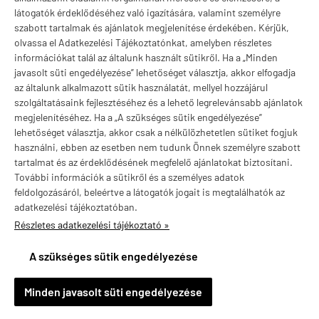
látogatók érdeklődéséhez való igazítására, valamint személyre
szabott tartalmak és ajánlatok megjelenítése érdekében. Kérjük,
olvassa el Adatkezelési Tájékoztatónkat, amelyben részletes
információkat talál az általunk használt sütikről. Ha a „Minden
Valuta választás
javasolt süti engedélyezése” lehetőséget választja, akkor elfogadja
az általunk alkalmazott sütik használatát, mellyel hozzájárul
szolgáltatásaink fejlesztéséhez és a lehető legrelevánsabb ajánlatok
megjelenítéséhez. Ha a „A szükséges sütik engedélyezése”
lehetőséget választja, akkor csak a nélkülözhetetlen sütiket fogjuk
használni, ebben az esetben nem tudunk Önnek személyre szabott
tartalmat és az érdeklődésének megfelelő ajánlatokat biztosítani.
További információk a sütikről és a személyes adatok
feldolgozásáról, beleértve a látogatók jogait is megtalálhatók az
adatkezelési tájékoztatóban.
Részletes adatkezelési tájékoztató »
vitaminstore.hu -
Vitaminstore / Gymstore Hungary
-
ÁSZF
-
Adatkezelési
tájékoztató
A szükséges sütik engedélyezése
×
Ajánlott termék
Q10 koenzim 100 mg, Now CoQ10 Cardiovascular Health, 50
kapszula
Minden javasolt süti engedélyezése
Részletek »