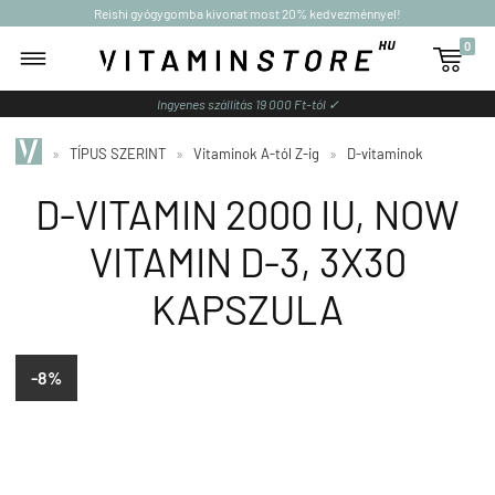
Reishi gyógygomba kivonat most 20% kedvezménnyel!
0

Ingyenes szállítás 19 000 Ft-tól ✓
»
TÍPUS SZERINT
»
Vitaminok A-tól Z-ig
»
D-vitaminok
D-VITAMIN 2000 IU, NOW
VITAMIN D-3, 3X30
KAPSZULA
-8%