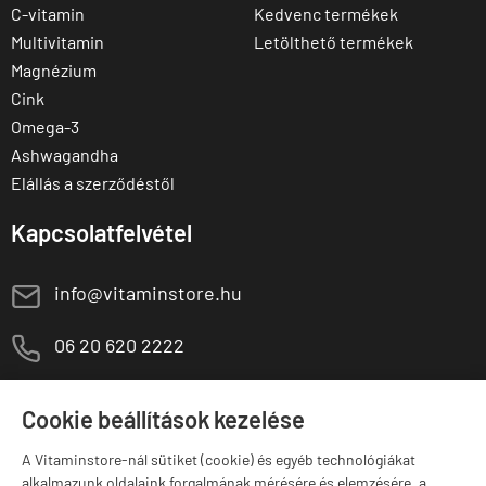
C-vitamin
Kedvenc termékek
Multivitamin
Letölthető termékek
Magnézium
Cink
Omega-3
Ashwagandha
Elállás a szerződéstől
Kapcsolatfelvétel
E
info@vitaminstore.hu
M
06 20 620 2222
1141 Budapest,
T
Szugló u. 83-85.
Cookie beállítások kezelése
H-P:
10:00-18:00
A Vitaminstore-nál sütiket (cookie) és egyéb technológiákat
Márkák
alkalmazunk oldalaink forgalmának mérésére és elemzésére, a