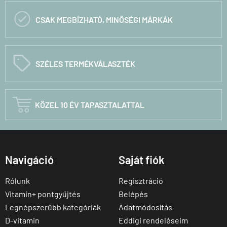

CSAK MEGBÍZHATÓ, MINŐSÉGI MÁRKÁK
C
SZÉLES TERMÉKVÁLASZTÉK

KÖZEL 10 ÉV TAPASZTALATTAL
Navigáció
Saját fiók
Rólunk
Regisztráció
Vitamin+ pontgyűjtés
Belépés
Legnépszerűbb kategóriák
Adatmódosítás
D-vitamin
Eddigi rendeléseim