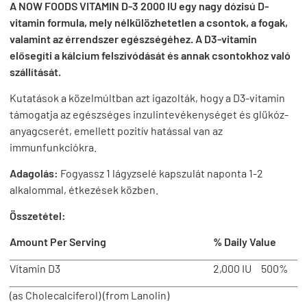
A NOW FOODS VITAMIN D-3 2000 IU egy nagy dózisú D-
vitamin formula, mely nélkülözhetetlen a csontok, a fogak,
valamint az érrendszer egészségéhez. A D3-vitamin
elősegíti a kálcium felszívódását és annak csontokhoz való
szállítását.
Kutatások a közelmúltban azt igazolták, hogy a D3-vitamin
támogatja az egészséges inzulintevékenységet és glükóz-
anyagcserét, emellett pozitív hatással van az
immunfunkciókra.
Adagolás:
Fogyassz 1 lágyzselé kapszulát naponta 1-2
alkalommal, étkezések közben.
Összetétel:
Amount Per Serving
% Daily Value
Vitamin D3
2,000 IU
500%
(as Cholecalciferol) (from Lanolin)