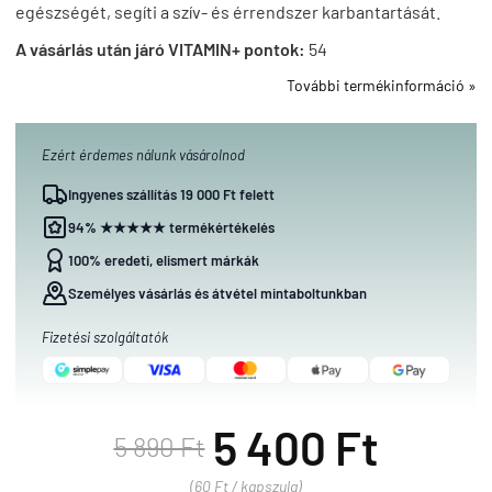
egészségét, segíti a szív- és érrendszer karbantartását.
A vásárlás után járó VITAMIN+ pontok:
54
További termékinformáció »
Ezért érdemes nálunk vásárolnod
Ingyenes szállítás 19 000 Ft felett
94% ★★★★★ termékértékelés
100% eredeti, elismert márkák
Személyes vásárlás és átvétel mintaboltunkban
Fizetési szolgáltatók
5 400 Ft
5 890 Ft
(60 Ft / kapszula)