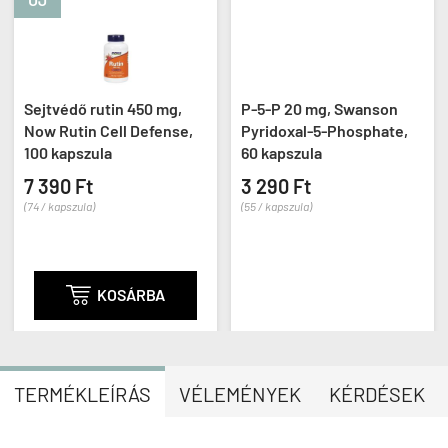
Sejtvédő rutin 450 mg,
P-5-P 20 mg, Swanson
Now Rutin Cell Defense,
Pyridoxal-5-Phosphate,
100 kapszula
60 kapszula
7 390 Ft
3 290 Ft
(74 / kapszula)
(55 / kapszula)

KOSÁRBA
TERMÉKLEÍRÁS
VÉLEMÉNYEK
KÉRDÉSEK