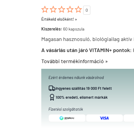





0
Értékeld elsőként! »
Kiszerelés:
60 kapszula
Magasan hasznosuló, biológiailag aktív
A vásárlás után járó VITAMIN+ pontok:
További termékinformáció »
Ezért érdemes nálunk vásárolnod
Ingyenes szállítás 19 000 Ft felett
100% eredeti, elismert márkák
Fizetési szolgáltatók