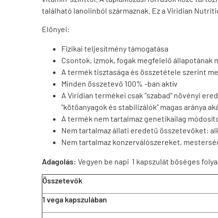
található lanolinból származnak. Ez a Viridian Nutr
Előnyei:
Fizikai teljesítmény támogatása
Csontok, izmok, fogak megfelelő állapotának
A termék tisztasága és összetétele szerint m
Minden összetevő 100% -ban aktív
A Viridian termékei csak "szabad" növényi erede
"kötőanyagok és stabilizálók" magas aránya akár
A termék nem tartalmaz genetikailag módosít
Nem tartalmaz állati eredetű összetevőket: 
Nem tartalmaz konzerválószereket, mestersége
Adagolás:
Vegyen be napi 1 kapszulát bőséges folya
Összetevők
1 vega kapszulában