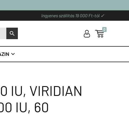
Ingyenes szállítás 19 000 Ft-tól ✓
0
U

S
ZIN

 IU, VIRIDIAN
0 IU, 60