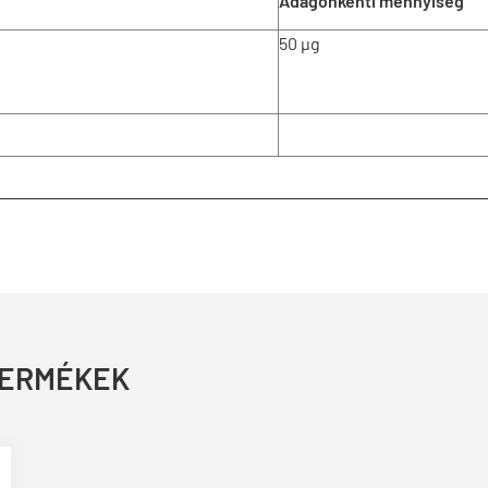
Adagonkénti mennyiség
50 µg
TERMÉKEK