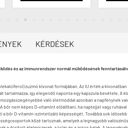
ÉNYEK
KÉRDÉSEK
működés és az immunrendszer normál működésének fenntartásához
lekalciferol) zuzmó kivonat formájában. Az IU érték a kivonatban
át tartalmazza, így elegendő naponta egy kapszula bevétele. A k
 mozgásszegényebbé váló életmóddal azonban a napfénynek való 
 bőr nem képes D-vitamint előállítani, ha naptejjel vagy ruháva
 a bőr D-vitamin-szintetizáló képességét. Továbbá sok idősebb e
ességcsoportok közé tartoznak, amelyek a legnagyobb valószínű
znak a dúsított élelmiszerek, a tojás és a zsíros halak. A leggya