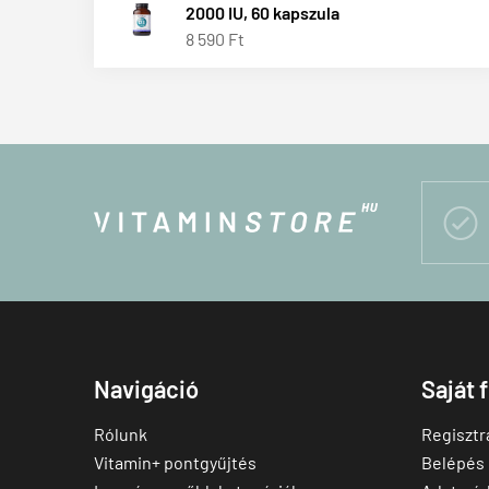
2000 IU, 60 kapszula
8 590 Ft

Navigáció
Saját 
Rólunk
Regisztr
Vitamin+ pontgyűjtés
Belépés