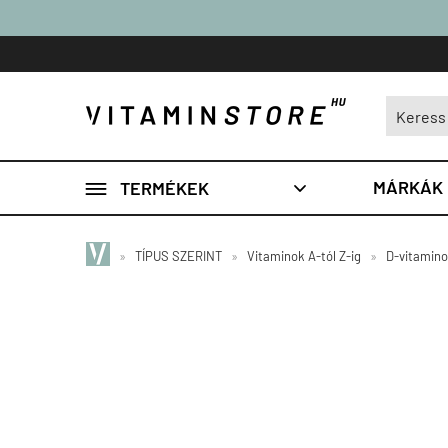

MÁRKÁK
TERMÉKEK

»
TÍPUS SZERINT
»
Vitaminok A-tól Z-ig
»
D-vitamin