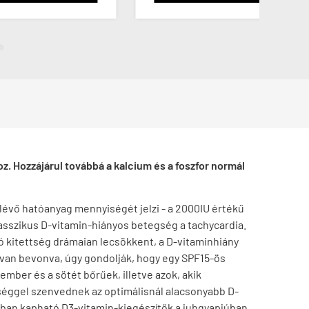
. Hozzájárul továbbá a kalcium és a foszfor normál
 lévő hatóanyag mennyiségét jelzi - a 2000IU értékű
lasszikus D-vitamin-hiányos betegség a tachycardia.
kitettség drámaian lecsökkent, a D-vitaminhiány
l van bevonva, úgy gondolják, hogy egy SPF15-ös
mber és a sötét bőrűek, illetve azok, akik
séggel szenvednek az optimálisnál alacsonyabb D-
krabban kapható D3-vitamin-kiegészítők a juhgyapjúban