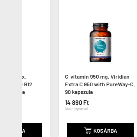
C-vitamin 950 mg, Viridian
Kieg
Extra C 950 with PureWay-C,
kompl
90 kapszula
Iron,
14 890 Ft
9 49
(165 / kapszula)
(105 / k
KOSÁRBA
