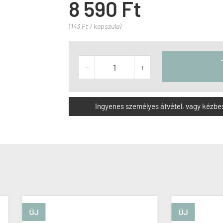
8 590 Ft
(143 Ft / kapszula)


Ingyenes személyes átvétel, vagy kézbesít
ÚJ