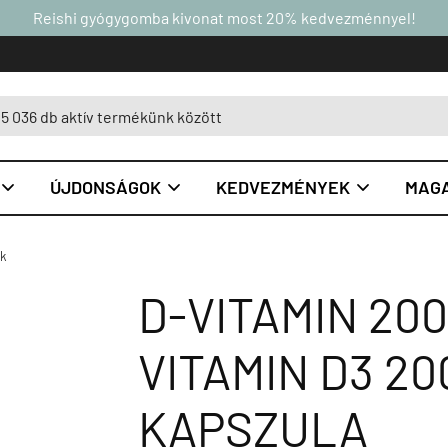
Reishi gyógygomba kivonat most 20% kedvezménnyel!
ÚJDONSÁGOK
KEDVEZMÉNYEK
MAGA



ok
D-VITAMIN 2000
VITAMIN D3 200
KAPSZULA