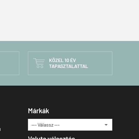
KÖZEL 10 ÉV

TAPASZTALATTAL
Márkák
u
Valuta választás