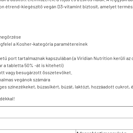
ition étrend-kiegészítő vegán D3-vitamint biztosít, amelyet term
 megőrzése
egfelel a Kosher-kategória paramétereinek
tű port tartalmaznak kapszulában (a Viridian Nutrition kerüli az o
 a tabletta 50% -át is kiteheti)
ott vagy besugárzott összetevőket.
alkalmas vegánok számára
s színezékeket, búzasikért, búzát, laktózt, hozzáadott cukrot, 
dékkal!