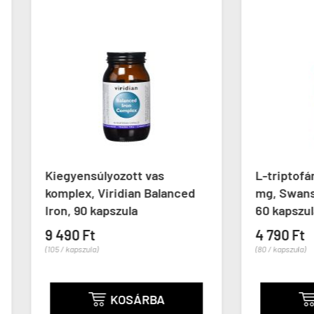
yensúlyozott vas
L-triptofán aminosav 5
ex, Viridian Balanced
mg, Swanson L-Tryptop
 90 kapszula
60 kapszula
0 Ft
4 790 Ft
apszula)
(80 / kapszula)
KOSÁRBA
KOSÁRBA

