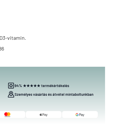
 D3-vitamin.
86
94% ★★★★★ termékértékelés
Személyes vásárlás és átvétel mintaboltunkban