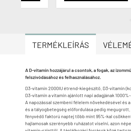
TERMÉKLEÍRÁS
VÉLEM
A D-vitamin hozzájárul a csontok, a fogak, az izom
felszívódásához és felhasználásához.
D3-vitamin 2000IU étrend-kiegészítő. D3-vitamin (ko
D3-vitamin a vitamin ajánlott napi adagjának 1000%-
A napozással szembeni félelem növekedésével és a
és a tályogbetegség előfordulása pedig megugrott. A
fényvédő faktorú naptej több mint 95%-kal csökkenti
hajlamosak szerényebb ruházatot viselni, azon nép
vitamin-szinttől. A táplálkozási források közé tarto