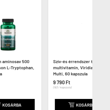
00
Szív-és érrendszer támogató
Króm
han,
multivitamin, Viridian Cardio
Swa
Multi, 60 kapszula
Pico
9 790 Ft
11 9
(163 / kapszula)
(18 / ka
KOSÁRBA
