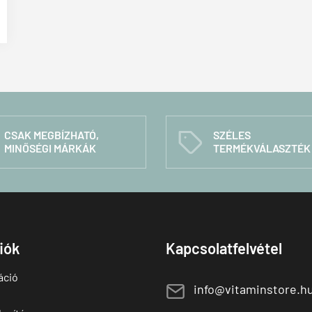
CSAK MEGBÍZHATÓ,
SZÉLES
C
MINŐSÉGI MÁRKÁK
TERMÉKVÁLASZTÉK
fiók
Kapcsolatfelvétel
áció
E
info@vitaminstore.h