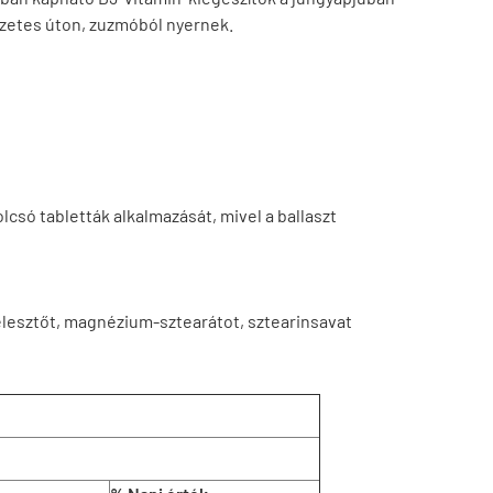
észetes úton, zuzmóból nyernek.
lcsó tabletták alkalmazását, mivel a ballaszt
élesztőt, magnézium-sztearátot, sztearinsavat