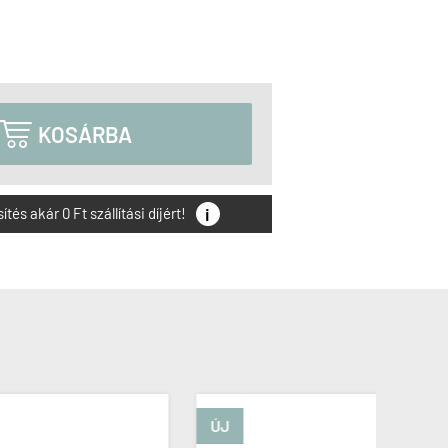

KOSÁRBA
i
és akár 0 Ft szállítási díjért!
ÚJ
-10%