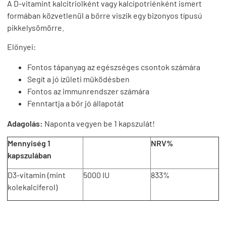
A D-vitamint kalcitriolként vagy kalcipotriénként ismert
formában közvetlenül a bőrre viszik egy bizonyos típusú
pikkelysömörre.
Előnyei:
Fontos tápanyag az egészséges csontok számára
Segít a jó ízületi működésben
Fontos az immunrendszer számára
Fenntartja a bőr jó állapotát
Adagolás:
Naponta vegyen be 1 kapszulát!
Mennyiség 1
NRV%
kapszulában
D3-vitamin (mint
5000 IU
833%
kolekalciferol)