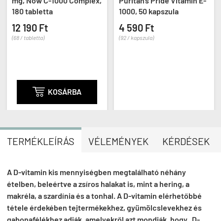
mg, Now C-1000 Complex,
Puritan's Pride Vitamin E-
180 tabletta
1000, 50 kapszula
12 190 Ft
4 590 Ft
(68 / tabletta)
(92 / kapszula)

KOSÁRBA
TERMÉKLEÍRÁS
VÉLEMÉNYEK
KÉRDÉSEK
A D-vitamin kis mennyiségben megtalálható néhány
ételben, beleértve a zsíros halakat is, mint a hering, a
makréla, a szardínia és a tonhal. A D-vitamin elérhetőbbé
tétele érdekében tejtermékekhez, gyümölcslevekhez és
gabonafélékhez adják, amelyekről azt mondják, hogy „D-