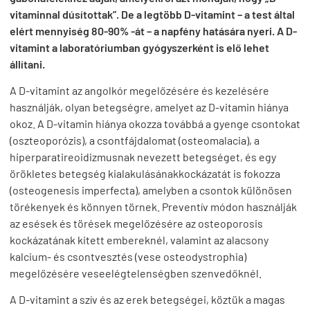
vitaminnal dúsítottak”. De a legtöbb D-vitamint – a test által
elért mennyiség 80-90% -át – a napfény hatására nyeri. A D-
vitamint a laboratóriumban gyógyszerként is elő lehet
állítani.
A D-vitamint az angolkór megelőzésére és kezelésére
használják, olyan betegségre, amelyet az D-vitamin hiánya
okoz. A D-vitamin hiánya okozza továbbá a gyenge csontokat
(oszteoporózis), a csontfájdalomat (osteomalacia), a
hiperparatireoidizmusnak nevezett betegséget, és egy
örökletes betegség kialakulásánakkockázatát is fokozza
(osteogenesis imperfecta), amelyben a csontok különösen
törékenyek és könnyen törnek. Preventív módon használják
az esések és törések megelőzésére az osteoporosis
kockázatának kitett embereknél, valamint az alacsony
kalcium- és csontvesztés (vese osteodystrophia)
megelőzésére veseelégtelenségben szenvedőknél.
A D-vitamint a szív és az erek betegségei, köztük a magas