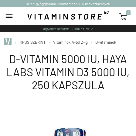
Reishi gyógygomba kivonat most 20% kedvezménnyel!
0

Ingyenes szállítás 19 000 Ft-tól ✓
»
TÍPUS SZERINT
»
Vitaminok A-tól Z-ig
»
D-vitaminok
D-VITAMIN 5000 IU, HAYA
LABS VITAMIN D3 5000 IU,
250 KAPSZULA