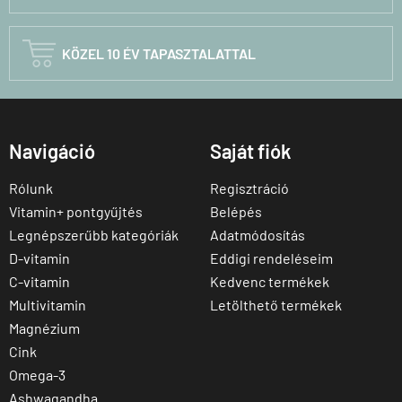

KÖZEL 10 ÉV TAPASZTALATTAL
Navigáció
Saját fiók
Rólunk
Regisztráció
Vitamin+ pontgyűjtés
Belépés
Legnépszerűbb kategóriák
Adatmódosítás
D-vitamin
Eddigi rendeléseim
C-vitamin
Kedvenc termékek
Multivitamin
Letölthető termékek
Magnézium
Cink
Omega-3
Ashwagandha