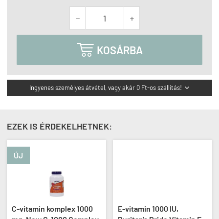



KOSÁRBA
Ingyenes személyes átvétel, vagy akár 0 Ft-os szállítás!

EZEK IS ÉRDEKELHETNEK:
ÚJ
C-vitamin komplex 1000
E-vitamin 1000 IU,