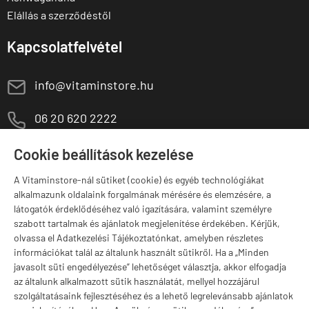
Elállás a szerződéstől
Kapcsolatfelvétel
E
info@vitaminstore.hu
M
06 20 620 2222
1141 Budapest,
T
Cookie beállítások kezelése
Szugló u. 83-85.
H-P:
10:00-18:00
A Vitaminstore-nál sütiket (cookie) és egyéb technológiákat
alkalmazunk oldalaink forgalmának mérésére és elemzésére, a
Márkák
látogatók érdeklődéséhez való igazítására, valamint személyre
szabott tartalmak és ajánlatok megjelenítése érdekében. Kérjük,
olvassa el Adatkezelési Tájékoztatónkat, amelyben részletes
információkat talál az általunk használt sütikről. Ha a „Minden
javasolt süti engedélyezése” lehetőséget választja, akkor elfogadja
Valuta választás
az általunk alkalmazott sütik használatát, mellyel hozzájárul
szolgáltatásaink fejlesztéséhez és a lehető legrelevánsabb ajánlatok