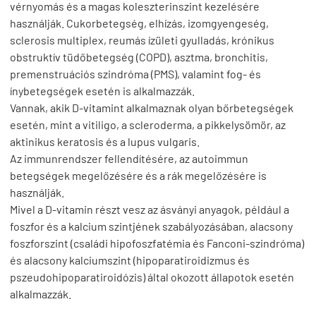
vérnyomás és a magas koleszterinszint kezelésére
használják. Cukorbetegség, elhízás, izomgyengeség,
sclerosis multiplex, reumás ízületi gyulladás, krónikus
obstruktív tüdőbetegség (COPD), asztma, bronchitis,
premenstruációs szindróma (PMS), valamint fog- és
ínybetegségek esetén is alkalmazzák.
Vannak, akik D-vitamint alkalmaznak olyan bőrbetegségek
esetén, mint a vitiligo, a scleroderma, a pikkelysömör, az
aktinikus keratosis és a lupus vulgaris.
Az immunrendszer fellendítésére, az autoimmun
betegségek megelőzésére és a rák megelőzésére is
használják.
Mivel a D-vitamin részt vesz az ásványi anyagok, például a
foszfor és a kalcium szintjének szabályozásában, alacsony
foszforszint (családi hipofoszfatémia és Fanconi-szindróma)
és alacsony kalciumszint (hipoparatiroidizmus és
pszeudohipoparatiroidózis) által okozott állapotok esetén
alkalmazzák.