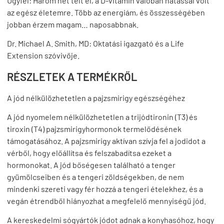
Ügyfél:
Három hét telt el, a D-vitamin valóban hatással volt
az egész életemre. Több az energiám, és összességében
jobban érzem magam… naposabbnak.
Dr. Michael A. Smith, MD:
Oktatási igazgató és a Life
Extension szóvivője.
RÉSZLETEK A TERMÉKRŐL
A jód nélkülözhetetlen a pajzsmirigy egészségéhez
A jód nyomelem nélkülözhetetlen a trijódtironin (T3) és
tiroxin (T4) pajzsmirigyhormonok termelődésének
támogatásához. A pajzsmirigy aktívan szívja fel a jodidot a
vérből, hogy előállítsa és felszabadítsa ezeket a
hormonokat. A jód bőségesen található a tenger
gyümölcseiben és a tengeri zöldségekben, de nem
mindenki szereti vagy fér hozzá a tengeri ételekhez, és a
vegán étrendből hiányozhat a megfelelő mennyiségű jód.
A kereskedelmi sógyártók jódot adnak a konyhasóhoz, hogy