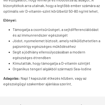
bizonyítékok arra utalnak, hogy a legtöbb ember számára az
optimális vér D-vitamin-szint körülbelül 50-80 ng/ml lehet.
Előnyei:
Támogatja a csontsűrűséget, a sejtdifferenciálódást
és az immunrendszer egészségét
Jódot, nyomelemet biztosít, amely nélkülözhetetlen a
pajzsmirigy egészséges működéséhez
Segít a jódhiány ellensúlyozásában a modern
egészséges étrendben
Kimutatták, hogy támogatja a D-vitamin szintjét
Organikus tengeri algákból származó Sea-Iodine
Adagolás:
Napi 1 kapszulát étkezés közben, vagy az
egészségügyi szakember ajánlása szerint.