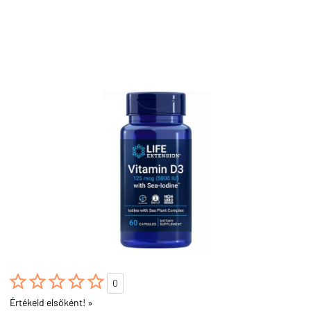





0
Értékeld elsőként! »