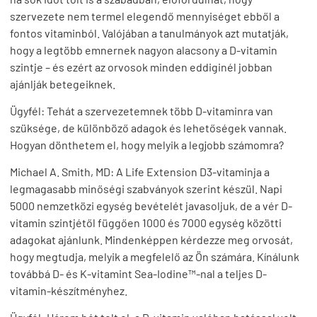
szervezete nem termel elegendő mennyiséget ebből a
fontos vitaminból. Valójában a tanulmányok azt mutatják,
hogy a legtöbb emnernek nagyon alacsony a D-vitamin
szintje – és ezért az orvosok minden eddiginél jobban
ajánlják betegeiknek.
Ügyfél:
Tehát a szervezetemnek több D-vitaminra van
szüksége, de különböző adagok és lehetőségek vannak.
Hogyan dönthetem el, hogy melyik a legjobb számomra?
Michael A. Smith, MD
: A Life Extension D3-vitaminja a
legmagasabb minőségi szabványok szerint készül. Napi
5000 nemzetközi egység bevételét javasoljuk, de a vér D-
vitamin szintjétől függően 1000 és 7000 egység közötti
adagokat ajánlunk. Mindenképpen kérdezze meg orvosát,
hogy megtudja, melyik a megfelelő az Ön számára. Kínálunk
továbbá D- és K-vitamint Sea-Iodine™-nal a teljes D-
vitamin-készítményhez.