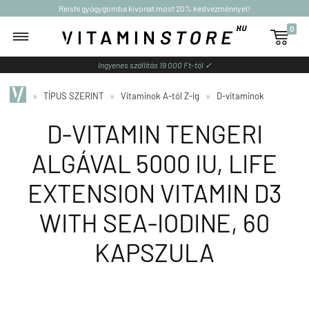
Reishi gyógygomba kivonat most 20% kedvezménnyel!
0

Ingyenes szállítás 19 000 Ft-tól ✓
»
TÍPUS SZERINT
»
Vitaminok A-tól Z-ig
»
D-vitaminok
D-VITAMIN TENGERI
ALGÁVAL 5000 IU, LIFE
EXTENSION VITAMIN D3
WITH SEA-IODINE, 60
KAPSZULA