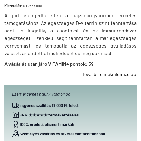
Kiszerelés:
60 kapszula
A jód elengedhetetlen a pajzsmirigyhormon-termelés
támogatásához. Az egészséges D-vitamin szint fenntartása
segíti a kognitív, a csontozat és az immunrendszer
egészségét. Ezenkívül segít fenntartani a már egészséges
vérnyomást, és támogatja az egészséges gyulladásos
választ, az endothel működését és még sok mást.
A vásárlás után járó VITAMIN+ pontok:
59
További termékinformáció »
Ezért érdemes nálunk vásárolnod
Ingyenes szállítás 19 000 Ft felett
94% ★★★★★ termékértékelés
100% eredeti, elismert márkák
Személyes vásárlás és átvétel mintaboltunkban