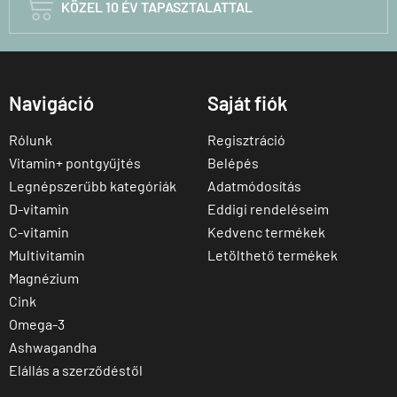

KÖZEL 10 ÉV TAPASZTALATTAL
Navigáció
Saját fiók
Rólunk
Regisztráció
Vitamin+ pontgyűjtés
Belépés
Legnépszerűbb kategóriák
Adatmódosítás
D-vitamin
Eddigi rendeléseim
C-vitamin
Kedvenc termékek
Multivitamin
Letölthető termékek
Magnézium
Cink
Omega-3
Ashwagandha
Elállás a szerződéstől