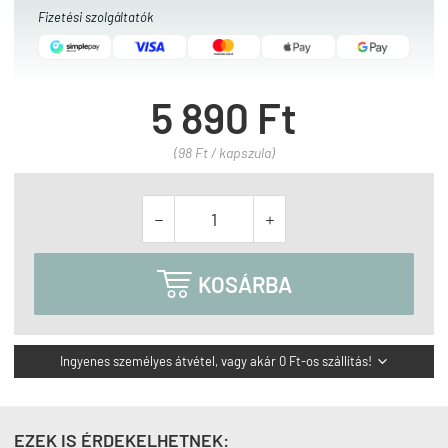
Fizetési szolgáltatók
5 890 Ft
(98 Ft / kapszula)



KOSÁRBA
Ingyenes személyes átvétel, vagy akár 0 Ft-os szállítás!

EZEK IS ÉRDEKELHETNEK: