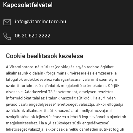
Kapcsolatfelvétel
E
info@vitaminstore.hu
M
06 20 620 2222
1141 Budapest,
T
Szugló u. 83-85.
Cookie beállítások kezelése
H-P:
10:00-18:00
A Vitaminstore-nál sütiket (cookie) és egyéb technológiákat
Márkák
alkalmazunk oldalaink forgalmának mérésére és elemzésére, a
látogatók érdeklődéséhez való igazítására, valamint személyre
szabott tartalmak és ajánlatok megjelenítése érdekében. Kérjük,
olvassa el Adatkezelési Tájékoztatónkat, amelyben részletes
információkat talál az általunk használt sütikről. Ha a „Minden
Valuta választás
javasolt süti engedélyezése” lehetőséget választja, akkor elfogadja
az általunk alkalmazott sütik használatát, mellyel hozzájárul
szolgáltatásaink fejlesztéséhez és a lehető legrelevánsabb ajánlatok
megjelenítéséhez. Ha a „A szükséges sütik engedélyezése”
lehetőséget választja, akkor csak a nélkülözhetetlen sütiket fogjuk