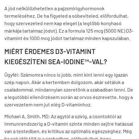
A jód nélkülözhetetlen a pajzsmirigyhormonok
termeléséhez. De ha figyeled a sóbeviteled, előfordulhat,
hogy szervezeted nem kap eleget (a legtöbb konyhasó
márkája tartalmaz jódot). Ez a formula 125 mcg (5000 NE) D3-
vitamint és 1000 mcg jódot tartalmaz minden kapszulában.
MIÉRT ÉRDEMES D3-VITAMINT
KIEGÉSZÍTENI SEA-IODINE™-VAL?
Ügyfél:
Számomra nincs is jobb, mint kint lenni egy igazán
szép napon. Akár a kertemben dolgozom, akár sétálok a
családommal, mindannyian szeretönk a szabadban lenni. De
a legutóbbi ellenőrzésem során az orvos észrevette, hogy a
szervezetem nem jut elég D-vitaminhoz.
Michael A. Smith, MD:
Az agytól a szívig, a csontoktól az
immunrendszerig a D-vitamin szinte minden sejtre hatással
van a testedben, és kritikus az optimális egészséghez. Még
ha sok időt tölt is a szabadban, előfordulhat, hogy