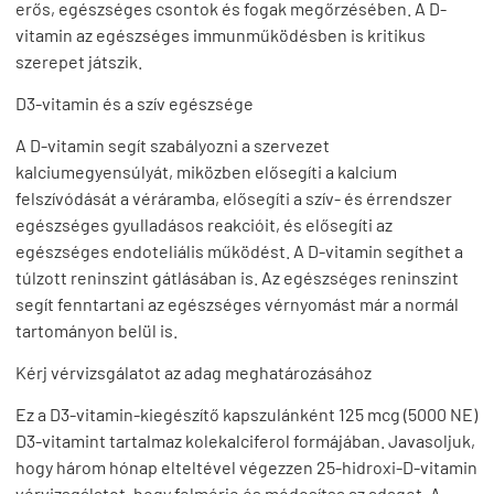
erős, egészséges csontok és fogak megőrzésében. A D-
vitamin az egészséges immunműködésben is kritikus
szerepet játszik.
D3-vitamin és a szív egészsége
A D-vitamin segít szabályozni a szervezet
kalciumegyensúlyát, miközben elősegíti a kalcium
felszívódását a véráramba, elősegíti a szív- és érrendszer
egészséges gyulladásos reakcióit, és elősegíti az
egészséges endoteliális működést. A D-vitamin segíthet a
túlzott reninszint gátlásában is. Az egészséges reninszint
segít fenntartani az egészséges vérnyomást már a normál
tartományon belül is.
Kérj vérvizsgálatot az adag meghatározásához
Ez a D3-vitamin-kiegészítő kapszulánként 125 mcg (5000 NE)
D3-vitamint tartalmaz kolekalciferol formájában. Javasoljuk,
hogy három hónap elteltével végezzen 25-hidroxi-D-vitamin
vérvizsgálatot, hogy felmérje és módosítsa az adagot. A