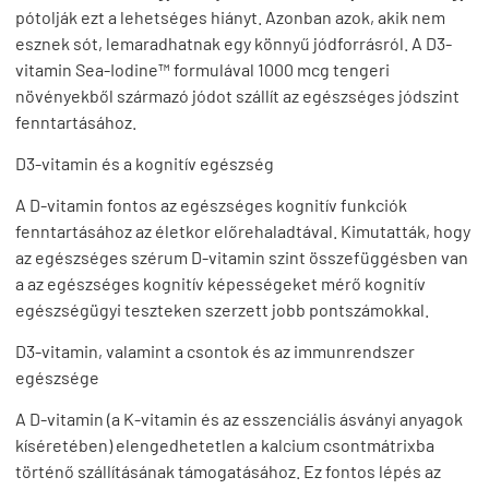
pótolják ezt a lehetséges hiányt. Azonban azok, akik nem
esznek sót, lemaradhatnak egy könnyű jódforrásról. A D3-
vitamin Sea-Iodine™ formulával 1000 mcg tengeri
növényekből származó jódot szállít az egészséges jódszint
fenntartásához.
D3-vitamin és a kognitív egészség
A D-vitamin fontos az egészséges kognitív funkciók
fenntartásához az életkor előrehaladtával. Kimutatták, hogy
az egészséges szérum D-vitamin szint összefüggésben van
a az egészséges kognitív képességeket mérő kognitív
egészségügyi teszteken szerzett jobb pontszámokkal.
D3-vitamin, valamint a csontok és az immunrendszer
egészsége
A D-vitamin (a K-vitamin és az esszenciális ásványi anyagok
kíséretében) elengedhetetlen a kalcium csontmátrixba
történő szállításának támogatásához. Ez fontos lépés az