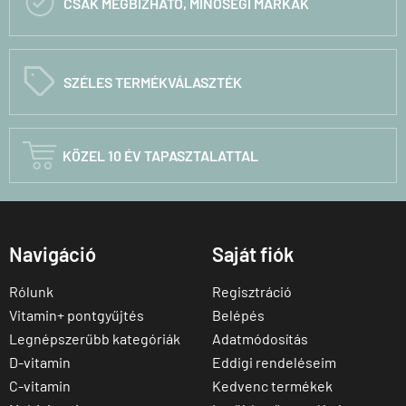

CSAK MEGBÍZHATÓ, MINŐSÉGI MÁRKÁK
C
SZÉLES TERMÉKVÁLASZTÉK

KÖZEL 10 ÉV TAPASZTALATTAL
Navigáció
Saját fiók
Rólunk
Regisztráció
Vitamin+ pontgyűjtés
Belépés
Legnépszerűbb kategóriák
Adatmódosítás
D-vitamin
Eddigi rendeléseim
C-vitamin
Kedvenc termékek