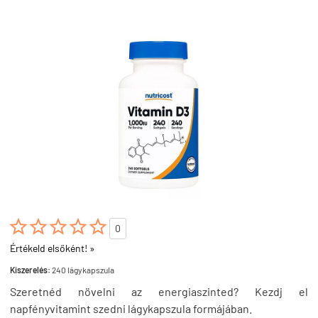





0
Értékeld elsőként! »
Kiszerelés:
240 lágykapszula
Szeretnéd növelni az energiaszinted? Kezdj el
napfényvitamint szedni lágykapszula formájában.