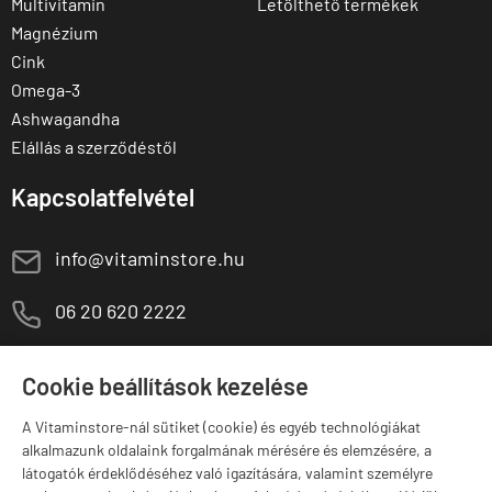
Multivitamin
Letölthető termékek
Magnézium
Cink
Omega-3
Ashwagandha
Elállás a szerződéstől
Kapcsolatfelvétel
E
info@vitaminstore.hu
M
06 20 620 2222
1141 Budapest,
T
Szugló u. 83-85.
Cookie beállítások kezelése
H-P:
10:00-18:00
A Vitaminstore-nál sütiket (cookie) és egyéb technológiákat
Márkák
alkalmazunk oldalaink forgalmának mérésére és elemzésére, a
látogatók érdeklődéséhez való igazítására, valamint személyre