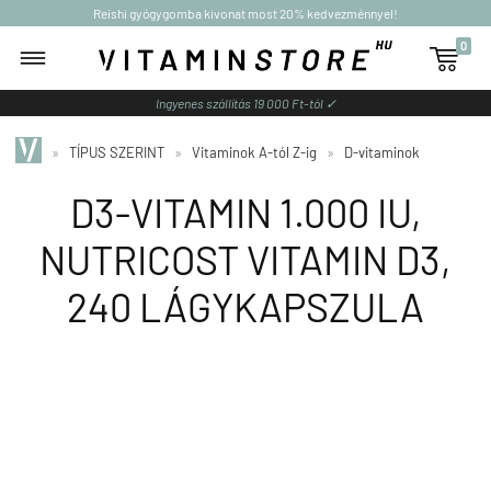
Reishi gyógygomba kivonat most 20% kedvezménnyel!
0

Ingyenes szállítás 19 000 Ft-tól ✓
»
TÍPUS SZERINT
»
Vitaminok A-tól Z-ig
»
D-vitaminok
D3-VITAMIN 1.000 IU,
NUTRICOST VITAMIN D3,
240 LÁGYKAPSZULA