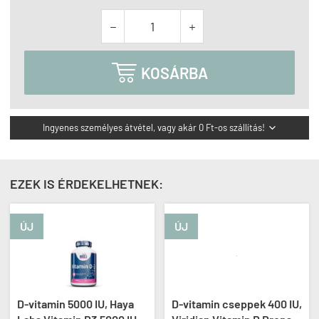



KOSÁRBA
Ingyenes személyes átvétel, vagy akár 0 Ft-os szállítás!

EZEK IS ÉRDEKELHETNEK:
ÚJ
ÚJ
D-vitamin 5000 IU, Haya
D-vitamin cseppek 400 IU,