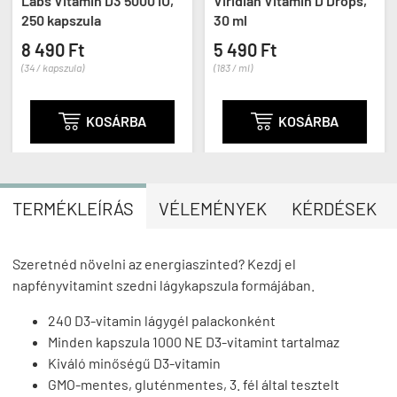
Labs Vitamin D3 5000 IU,
Viridian Vitamin D Drops,
250 kapszula
30 ml
8 490 Ft
5 490 Ft
(34 / kapszula)
(183 / ml)

KOSÁRBA

KOSÁRBA
TERMÉKLEÍRÁS
VÉLEMÉNYEK
KÉRDÉSEK
Szeretnéd növelni az energiaszinted? Kezdj el
napfényvitamint szedni lágykapszula formájában.
240 D3-vitamin lágygél palackonként
Minden kapszula 1000 NE D3-vitamint tartalmaz
Kiváló minőségű D3-vitamin
GMO-mentes, gluténmentes, 3. fél által tesztelt