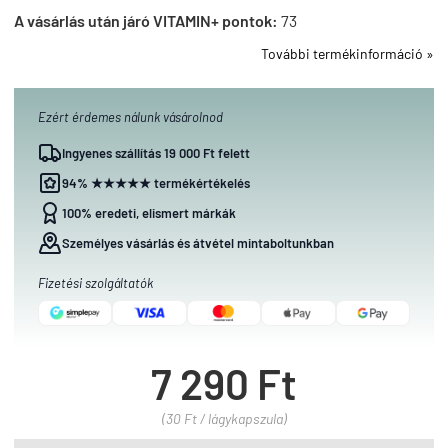
A vásárlás után járó VITAMIN+ pontok:
73
További termékinformáció »
Ezért érdemes nálunk vásárolnod
Ingyenes szállítás 19 000 Ft felett
94% ★★★★★ termékértékelés
100% eredeti, elismert márkák
Személyes vásárlás és átvétel mintaboltunkban
Fizetési szolgáltatók
7 290 Ft
(30 Ft / lágykapszula)