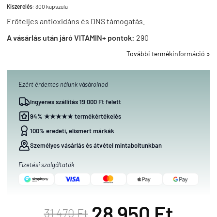
Kiszerelés:
300 kapszula
Erőteljes antioxidáns és DNS támogatás.
A vásárlás után járó VITAMIN+ pontok:
290
További termékinformáció »
Ezért érdemes nálunk vásárolnod
Ingyenes szállítás 19 000 Ft felett
94% ★★★★★ termékértékelés
100% eredeti, elismert márkák
Személyes vásárlás és átvétel mintaboltunkban
Fizetési szolgáltatók
28 950 Ft
31 470 Ft