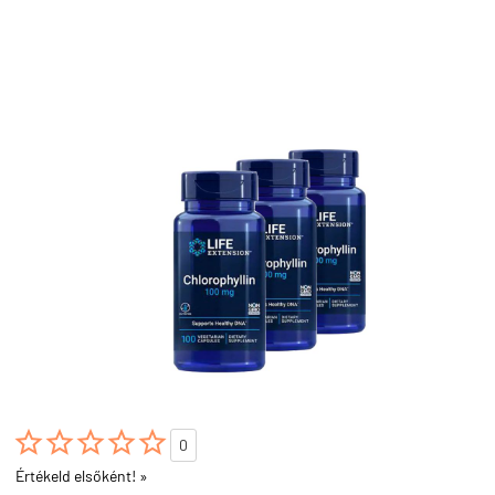





0
Értékeld elsőként! »