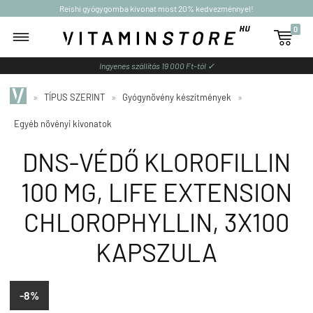
Reishi gyógygomba kivonat most 20% kedvezménnyel!
0

Ingyenes szállítás 19 000 Ft-tól ✓
»
TÍPUS SZERINT
»
Gyógynövény készítmények
»
Egyéb növényi kivonatok
DNS-VÉDŐ KLOROFILLIN
100 MG, LIFE EXTENSION
CHLOROPHYLLIN, 3X100
KAPSZULA
-8%