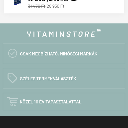
31 470 Ft
28 950 Ft

CSAK MEGBÍZHATÓ, MINŐSÉGI MÁRKÁK
C
SZÉLES TERMÉKVÁLASZTÉK

KÖZEL 10 ÉV TAPASZTALATTAL