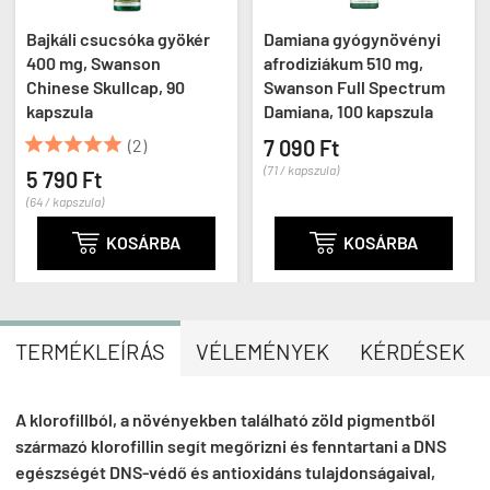
Bajkáli csucsóka gyökér
Damiana gyógynövényi
400 mg, Swanson
afrodiziákum 510 mg,
Chinese Skullcap, 90
Swanson Full Spectrum
kapszula
Damiana, 100 kapszula





(2)
7 090 Ft
(71 / kapszula)
5 790 Ft
(64 / kapszula)

KOSÁRBA

KOSÁRBA
TERMÉKLEÍRÁS
VÉLEMÉNYEK
KÉRDÉSEK
A klorofillból, a növényekben található zöld pigmentből
származó klorofillin segít megőrizni és fenntartani a DNS
egészségét DNS-védő és antioxidáns tulajdonságaival,