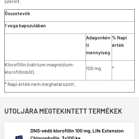
szerint.
Összetevők
1 vega kapszulában
Adagonkén
% Napi
ti
érték
mennyiség
Klorofillin (nátrium-magnézium-
100 mg
*
klorofillinből)
* Napi érték nem meghatározott.
UTOLJÁRA MEGTEKINTETT TERMÉKEK
DNS-védő klorofillin 100 mg, Life Extension
Chlorophyllin, 3x100 ka...