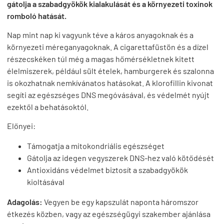
gátolja a szabadgyökök kialakulását és a környezeti toxinok
romboló hatását.
Nap mint nap ki vagyunk téve a káros anyagoknak és a
környezeti méreganyagoknak. A cigarettafüstön és a dízel
részecskéken túl még a magas hőmérsékletnek kitett
élelmiszerek, például sült ételek, hamburgerek és szalonna
is okozhatnak nemkívánatos hatásokat. A klorofillin kivonat
segíti az egészséges DNS megóvásával, és védelmét nyújt
ezektől a behatásoktól.
Előnyei:
Támogatja a mitokondriális egészséget
Gátolja az idegen vegyszerek DNS-hez való kötődését
Antioxidáns védelmet biztosít a szabadgyökök
kioltásával
Adagolás:
Vegyen be egy kapszulát naponta háromszor
étkezés közben, vagy az egészségügyi szakember ajánlása