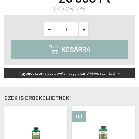
(97 Ft / kapszula)



KOSÁRBA
Ingyenes személyes átvétel, vagy akár 0 Ft-os szállítás!

EZEK IS ÉRDEKELHETNEK:
ÚJ