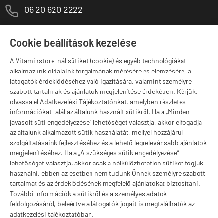
M
06 20 620 2222
1141 Budapest,
T
Szugló u. 83-85.
Cookie beállítások kezelése
H-P:
10:00-18:00
A Vitaminstore-nál sütiket (cookie) és egyéb technológiákat
Márkák
alkalmazunk oldalaink forgalmának mérésére és elemzésére, a
látogatók érdeklődéséhez való igazítására, valamint személyre
szabott tartalmak és ajánlatok megjelenítése érdekében. Kérjük,
olvassa el Adatkezelési Tájékoztatónkat, amelyben részletes
információkat talál az általunk használt sütikről. Ha a „Minden
Valuta választás
javasolt süti engedélyezése” lehetőséget választja, akkor elfogadja
az általunk alkalmazott sütik használatát, mellyel hozzájárul
szolgáltatásaink fejlesztéséhez és a lehető legrelevánsabb ajánlatok
megjelenítéséhez. Ha a „A szükséges sütik engedélyezése”
lehetőséget választja, akkor csak a nélkülözhetetlen sütiket fogjuk
használni, ebben az esetben nem tudunk Önnek személyre szabott
tartalmat és az érdeklődésének megfelelő ajánlatokat biztosítani.
További információk a sütikről és a személyes adatok
feldolgozásáról, beleértve a látogatók jogait is megtalálhatók az
adatkezelési tájékoztatóban.