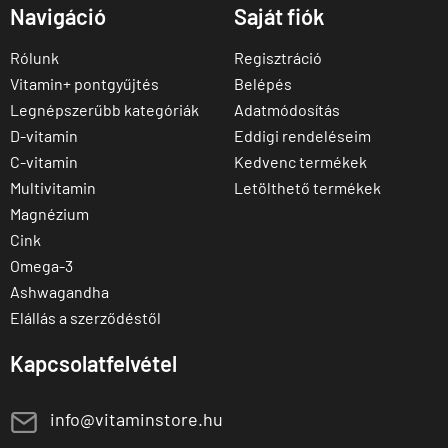
Navigáció
Saját fiók
Rólunk
Regisztráció
Vitamin+ pontgyűjtés
Belépés
Legnépszerűbb kategóriák
Adatmódosítás
D-vitamin
Eddigi rendeléseim
C-vitamin
Kedvenc termékek
Multivitamin
Letölthető termékek
Magnézium
Cink
Omega-3
Ashwagandha
Elállás a szerződéstől
Kapcsolatfelvétel
E
info@vitaminstore.hu