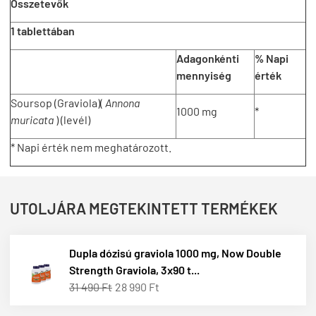
Összetevők
1 tablettában
Adagonkénti
% Napi
mennyiség
érték
Soursop (Graviola)(
Annona
1000 mg
*
muricata
) (levél)
* Napi érték nem meghatározott.
UTOLJÁRA MEGTEKINTETT TERMÉKEK
Dupla dózisú graviola 1000 mg, Now Double
Strength Graviola, 3x90 t...
31 490 Ft
28 990 Ft