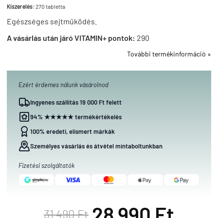
Kiszerelés:
270 tabletta
Egészséges sejtműködés.
A vásárlás után járó VITAMIN+ pontok:
290
További termékinformáció »
Ezért érdemes nálunk vásárolnod
Ingyenes szállítás 19 000 Ft felett
94% ★★★★★ termékértékelés
100% eredeti, elismert márkák
Személyes vásárlás és átvétel mintaboltunkban
Fizetési szolgáltatók
28 990 Ft
31 490 Ft