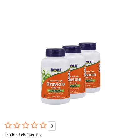





0
Értékeld elsőként! »