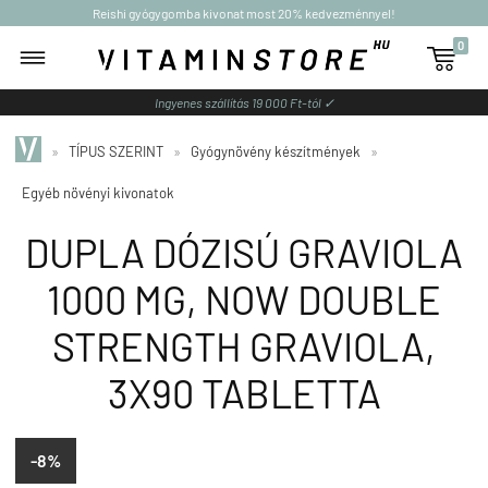
Reishi gyógygomba kivonat most 20% kedvezménnyel!
0

Ingyenes szállítás 19 000 Ft-tól ✓
»
TÍPUS SZERINT
»
Gyógynövény készítmények
»
Egyéb növényi kivonatok
DUPLA DÓZISÚ GRAVIOLA
1000 MG, NOW DOUBLE
STRENGTH GRAVIOLA,
3X90 TABLETTA
-8%