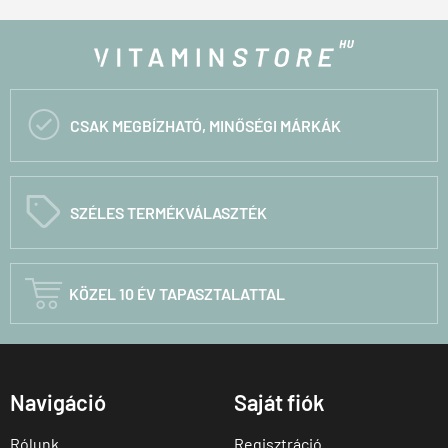

CSAK MEGBÍZHATÓ, MINŐSÉGI MÁRKÁK
C
SZÉLES TERMÉKVÁLASZTÉK

KÖZEL 10 ÉV TAPASZTALATTAL
Navigáció
Saját fiók
Rólunk
Regisztráció