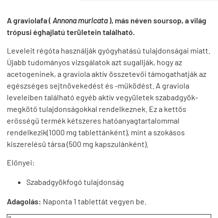
A graviolafa (
Annona muricata
), más néven soursop, a világ
trópusi éghajlatú területein található.
Leveleit régóta használják gyógyhatású tulajdonságai miatt.
Újabb tudományos vizsgálatok azt sugallják, hogy az
acetogeninek, a graviola aktív összetevői támogathatják az
egészséges sejtnövekedést és -működést. A graviola
leveleiben található egyéb aktív vegyületek szabadgyök-
megkötő tulajdonságokkal rendelkeznek. Ez a kettős
erősségű termék kétszeres hatóanyagtartalommal
rendelkezik(1000 mg tablettánként), mint a szokásos
kiszerelésű társa (500 mg kapszulánként).
Előnyei:
Szabadgyökfogó tulajdonság
Adagolás:
Naponta 1 tablettát vegyen be.