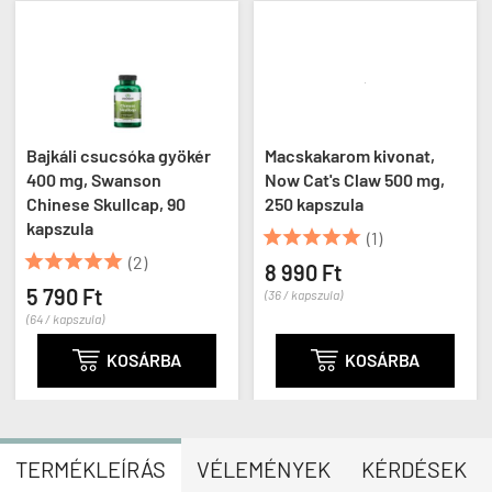
Bajkáli csucsóka gyökér
Macskakarom kivonat,
400 mg, Swanson
Now Cat's Claw 500 mg,
Chinese Skullcap, 90
250 kapszula
kapszula





(1)





(2)
8 990 Ft
5 790 Ft
(36 / kapszula)
(64 / kapszula)

KOSÁRBA

KOSÁRBA
TERMÉKLEÍRÁS
VÉLEMÉNYEK
KÉRDÉSEK