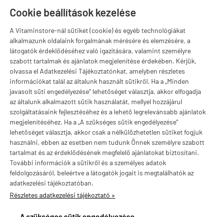
T
Szugló u. 83-85.
Cookie beállítások kezelése
H-P:
10:00-18:00
A Vitaminstore-nál sütiket (cookie) és egyéb technológiákat
Márkák
alkalmazunk oldalaink forgalmának mérésére és elemzésére, a
látogatók érdeklődéséhez való igazítására, valamint személyre
szabott tartalmak és ajánlatok megjelenítése érdekében. Kérjük,
olvassa el Adatkezelési Tájékoztatónkat, amelyben részletes
információkat talál az általunk használt sütikről. Ha a „Minden
Valuta választás
javasolt süti engedélyezése” lehetőséget választja, akkor elfogadja
az általunk alkalmazott sütik használatát, mellyel hozzájárul
szolgáltatásaink fejlesztéséhez és a lehető legrelevánsabb ajánlatok
megjelenítéséhez. Ha a „A szükséges sütik engedélyezése”
lehetőséget választja, akkor csak a nélkülözhetetlen sütiket fogjuk
használni, ebben az esetben nem tudunk Önnek személyre szabott
tartalmat és az érdeklődésének megfelelő ajánlatokat biztosítani.
További információk a sütikről és a személyes adatok
feldolgozásáról, beleértve a látogatók jogait is megtalálhatók az
adatkezelési tájékoztatóban.
Részletes adatkezelési tájékoztató »
vitaminstore.hu -
Vitaminstore / Gymstore Hungary
-
ÁSZF
-
Adatkezelési
tájékoztató
A szükséges sütik engedélyezése