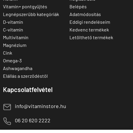
Vitamin+ pontgyűjtés
Belépés
Legnépszerűbb kategóriák
Adatmódosítás
D-vitamin
Eddigi rendeléseim
C-vitamin
Kedvenc termékek
Multivitamin
Letölthető termékek
Magnézium
Cink
Omega-3
Ashwagandha
Elállás a szerződéstől
Kapcsolatfelvétel
E
info@vitaminstore.hu
M
06 20 620 2222
1141 Budapest,