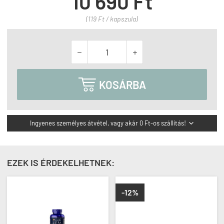
10 690 Ft
(119 Ft / kapszula)



KOSÁRBA
Ingyenes személyes átvétel, vagy akár 0 Ft-os szállítás!

EZEK IS ÉRDEKELHETNEK:
-12%