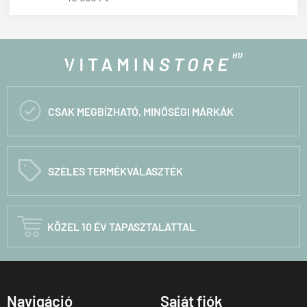

CSAK MEGBÍZHATÓ, MINŐSÉGI MÁRKÁK
C
SZÉLES TERMÉKVÁLASZTÉK

KÖZEL 10 ÉV TAPASZTALATTAL
Navigáció
Saját fiók