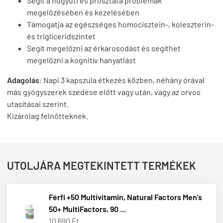
Segít a húgyúti és prosztata problémák
megelőzésében és kezelésében
Támogatja az egészséges homocisztein-, koleszterin-
és trigliceridszintet
Segít megelőzni az érkárosodást és segíthet
megelőzni a kognitív hanyatlást
Adagolás
:
Napi 3 kapszula étkezés közben, néhány órával
más gyógyszerek szedése előtt vagy után, vagy az orvos
utasításai szerint.
Kizárólag felnőtteknek.
UTOLJÁRA MEGTEKINTETT TERMÉKEK
Férfi +50 Multivitamin, Natural Factors Men’s
50+ MultiFactors, 90 ...
10 690 Ft