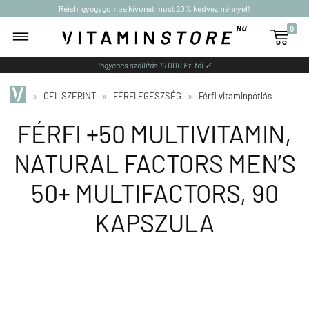
Reishi gyógygomba kivonat most 20% kedvezménnyel!
0

Ingyenes szállítás 19 000 Ft-tól ✓
»
CÉL SZERINT
»
FÉRFI EGÉSZSÉG
»
Férfi vitaminpótlás
FÉRFI +50 MULTIVITAMIN,
NATURAL FACTORS MEN’S
50+ MULTIFACTORS, 90
KAPSZULA