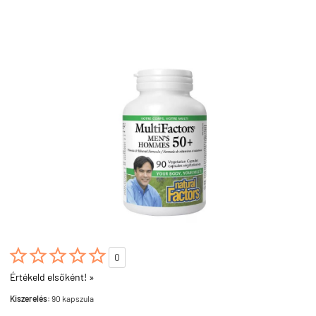





0
Értékeld elsőként! »
Kiszerelés:
90 kapszula