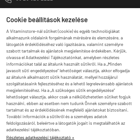
1141 Budapest,
T
Szugló u. 83-85.
Cookie beállítások kezelése
H-P:
10:00-18:00
A Vitaminstore-nál sütiket (cookie) és egyéb technológiákat
Márkák
alkalmazunk oldalaink forgalmának mérésére és elemzésére, a
látogatók érdeklődéséhez való igazítására, valamint személyre
szabott tartalmak és ajánlatok megjelenítése érdekében. Kérjük,
olvassa el Adatkezelési Tájékoztatónkat, amelyben részletes
információkat talál az általunk használt sütikről. Ha a „Minden
Valuta választás
javasolt süti engedélyezése” lehetőséget választja, akkor elfogadja
az általunk alkalmazott sütik használatát, mellyel hozzájárul
szolgáltatásaink fejlesztéséhez és a lehető legrelevánsabb ajánlatok
megjelenítéséhez. Ha a „A szükséges sütik engedélyezése”
lehetőséget választja, akkor csak a nélkülözhetetlen sütiket fogjuk
használni, ebben az esetben nem tudunk Önnek személyre szabott
tartalmat és az érdeklődésének megfelelő ajánlatokat biztosítani.
További információk a sütikről és a személyes adatok
feldolgozásáról, beleértve a látogatók jogait is megtalálhatók az
adatkezelési tájékoztatóban.
Részletes adatkezelési tájékoztató »