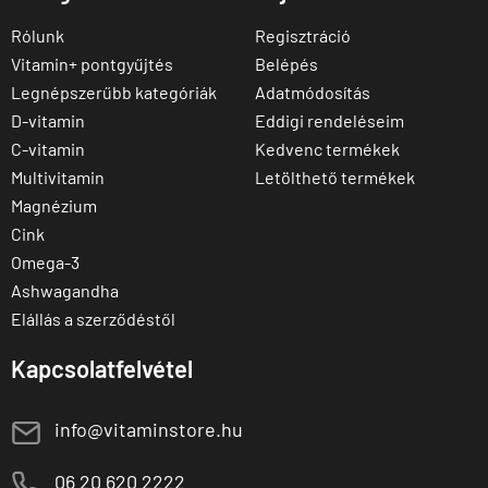
Rólunk
Regisztráció
Vitamin+ pontgyűjtés
Belépés
Legnépszerűbb kategóriák
Adatmódosítás
D-vitamin
Eddigi rendeléseim
C-vitamin
Kedvenc termékek
Multivitamin
Letölthető termékek
Magnézium
Cink
Omega-3
Ashwagandha
Elállás a szerződéstől
Kapcsolatfelvétel
E
info@vitaminstore.hu
M
06 20 620 2222