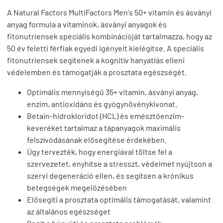
A Natural Factors MultiFactors Men's 50+ vitamin és ásványi
anyag formula a vitaminok, ásványi anyagok és
fitonutriensek speciális kombinációját tartalmazza, hogy az
50 év feletti férfiak egyedi igényeit kielégítse. A speciális
fitonutriensek segítenek a kognitív hanyatlás elleni
védelemben és támogatják a prosztata egészségét.
Optimális mennyiségű 35+ vitamin, ásványi anyag,
enzim, antioxidáns és gyógynövénykivonat.
Betain-hidrokloridot (HCL) és emésztőenzim-
keveréket tartalmaz a tápanyagok maximális
felszívódásának elősegítése érdekében.
Úgy tervezték, hogy energiával töltse fel a
szervezetet, enyhítse a stresszt, védelmet nyújtson a
szervi degeneráció ellen, és segítsen a krónikus
betegségek megelőzésében
Elősegíti a prosztata optimális támogatását, valamint
az általános egészséget