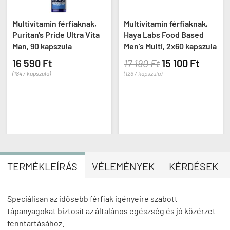
Multivitamin férfiaknak,
Multivitamin férfiaknak,
Puritan's Pride Ultra Vita
Haya Labs Food Based
Man, 90 kapszula
Men’s Multi, 2x60 kapszula
16 590 Ft
17 190 Ft
15 100 Ft
(184 / kapszula)
(126 / kapszula)
TERMÉKLEÍRÁS
VÉLEMÉNYEK
KÉRDÉSEK
Speciálisan az idősebb férfiak igényeire szabott
tápanyagokat biztosít az általános egészség és jó közérzet
fenntartásához.