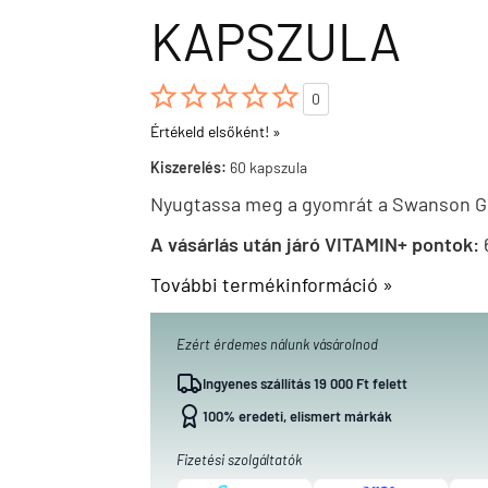
KAPSZULA





0
Értékeld elsőként! »
Kiszerelés:
60 kapszula
Nyugtassa meg a gyomrát a Swanson Gi
A vásárlás után járó VITAMIN+ pontok:
További termékinformáció »
Ezért érdemes nálunk vásárolnod
Ingyenes szállítás 19 000 Ft felett
100% eredeti, elismert márkák
Fizetési szolgáltatók