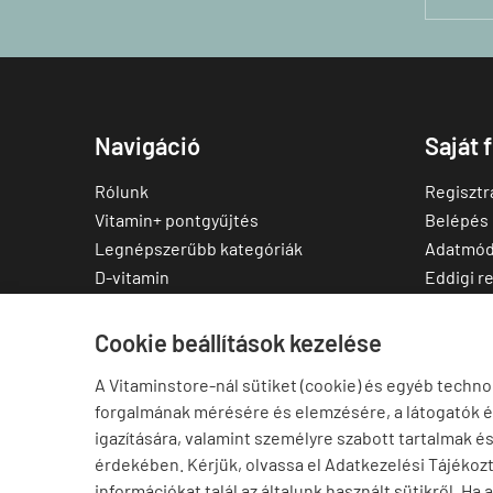
Navigáció
Saját 
Rólunk
Regisztr
Vitamin+ pontgyűjtés
Belépés
Legnépszerűbb kategóriák
Adatmód
D-vitamin
Eddigi r
C-vitamin
Kedvenc
Multivitamin
Letölthe
Cookie beállítások kezelése
Magnézium
A Vitaminstore-nál sütiket (cookie) és egyéb techno
Cink
forgalmának mérésére és elemzésére, a látogatók 
Omega-3
igazítására, valamint személyre szabott tartalmak é
Ashwagandha
érdekében. Kérjük, olvassa el Adatkezelési Tájékoz
Elállás a szerződéstől
információkat talál az általunk használt sütikről. Ha 