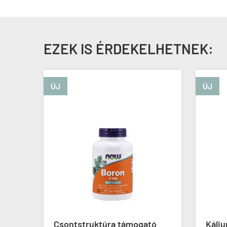
EZEK IS ÉRDEKELHETNEK:
ÚJ
ÚJ
ex
Csontstruktúra támogató
Káliu