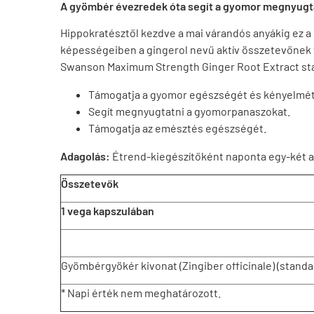
A gyömbér évezredek óta segít a gyomor megnyugt
Hippokratésztől kezdve a mai várandós anyákig ez a
képességeiben a gingerol nevű aktív összetevőnek va
Swanson Maximum Strength Ginger Root Extract stan
Támogatja a gyomor egészségét és kényelmét
Segít megnyugtatni a gyomorpanaszokat.
Támogatja az emésztés egészségét.
Adagolás:
Étrend-kiegészítőként naponta egy-két a
Összetevők
1 vega kapszulában
Gyömbérgyökér kivonat (Zingiber officinale) (stand
* Napi érték nem meghatározott.