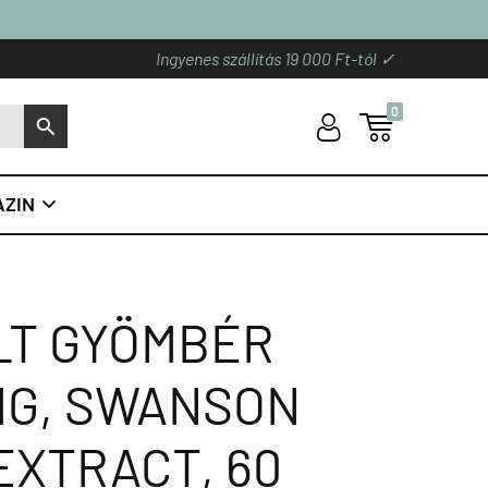
Ingyenes szállítás 19 000 Ft-tól ✓
0
U

S
ZIN

LT GYÖMBÉR
MG, SWANSON
EXTRACT, 60