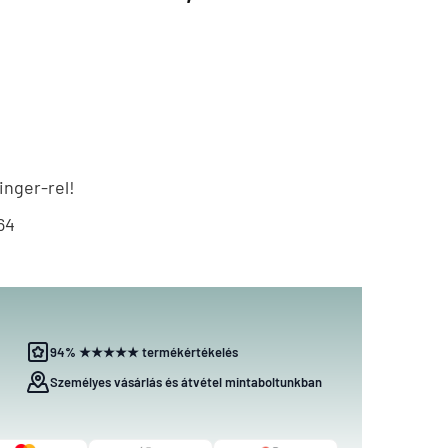
nger-rel!
64
94% ★★★★★ termékértékelés
Személyes vásárlás és átvétel mintaboltunkban