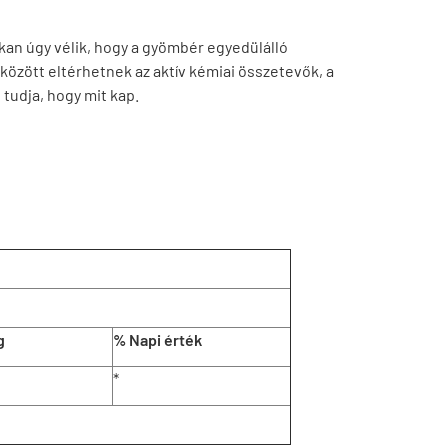
an úgy vélik, hogy a gyömbér egyedülálló
között eltérhetnek az aktív kémiai összetevők, a
tudja, hogy mit kap.
g
% Napi érték
*