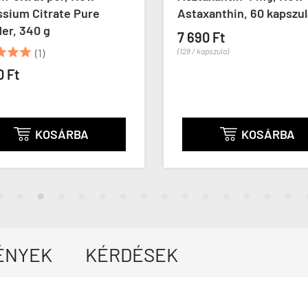
ssium Citrate Pure
Astaxanthin, 60 kapszul
er, 340 g
7 690 Ft



(1)
(128 / kapszula)
0 Ft
KOSÁRBA
KOSÁRBA


ÉNYEK
KÉRDÉSEK