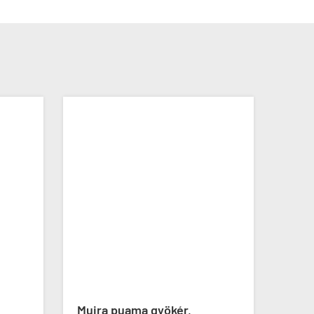
Muira puama gyökér,
Prob