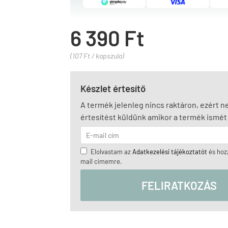
6 390 Ft
(107 Ft / kapszula)
Készlet értesítő
A termék jelenleg nincs raktáron, ezért 
értesítést küldünk amikor a termék ismét 
Elolvastam az
Adatkezelési tájékoztatót
és hozz
mail címemre.
FELIRATKOZÁS