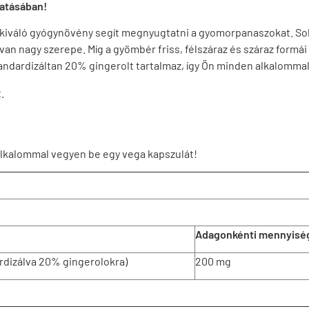
atásában!
 kiváló gyógynövény segít megnyugtatni a gyomorpanaszokat. Sok
n nagy szerepe. Míg a gyömbér friss, félszáraz és száraz formái 
dardizáltan 20% gingerolt tartalmaz, így Ön minden alkalommal 
.
lkalommal vegyen be egy vega kapszulát!
Adagonkénti mennyisé
ardizálva 20% gingerolokra)
200 mg