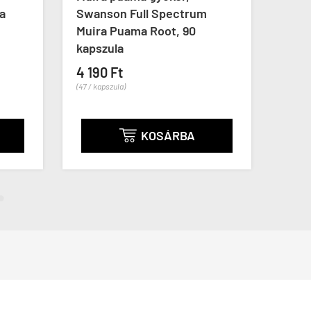
a
Swanson Full Spectrum
törz
Muira Puama Root, 90
Swan
kapszula
Prob


4 190 Ft
(47 / kapszula)
5 69
(95 / ka
KOSÁRBA
