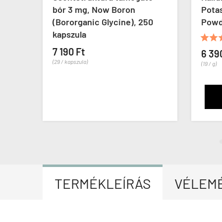
lia
bór 3 mg, Now Boron
Pota
(Bororganic Glycine), 250
Powd
kapszula


7 190 Ft
6 39
(29 / kapszula)
(19 / g)
TERMÉKLEÍRÁS
VÉLEM