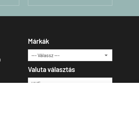
Márkák
u
Valuta választás