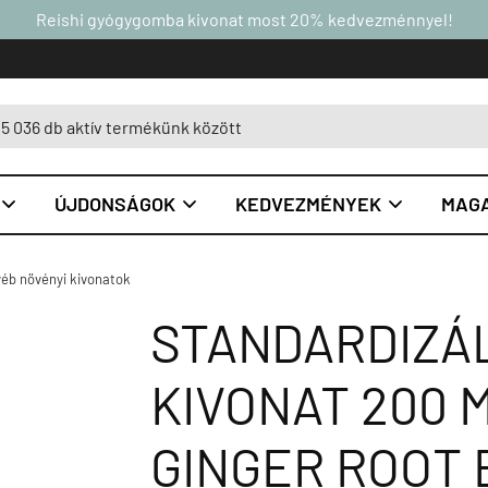
Reishi gyógygomba kivonat most 20% kedvezménnyel!
ÚJDONSÁGOK
KEDVEZMÉNYEK
MAGA



éb növényi kivonatok
STANDARDIZÁ
KIVONAT 200 
GINGER ROOT 