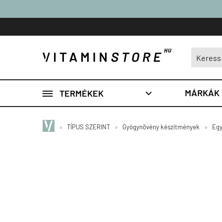

MÁRKÁK
TERMÉKEK

»
TÍPUS SZERINT
»
Gyógynövény készítmények
»
Egy