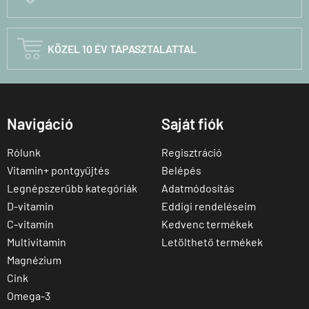

KÖZEL 10 ÉV TAPASZTALATTAL
Navigáció
Saját fiók
Rólunk
Regisztráció
Vitamin+ pontgyűjtés
Belépés
Legnépszerűbb kategóriák
Adatmódosítás
D-vitamin
Eddigi rendeléseim
C-vitamin
Kedvenc termékek
Multivitamin
Letölthető termékek
Magnézium
Cink
Omega-3