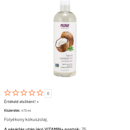





0
Értékeld elsőként! »
Kiszerelés:
473 ml
Folyékony kókuszolaj.
A vásárlás után járó VITAMIN+ pontok:
75