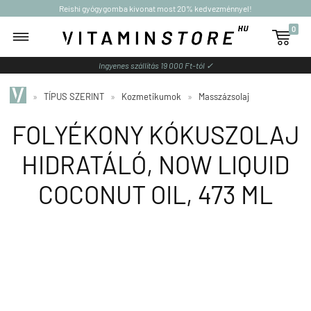
Reishi gyógygomba kivonat most 20% kedvezménnyel!
0

Ingyenes szállítás 19 000 Ft-tól ✓
»
TÍPUS SZERINT
»
Kozmetikumok
»
Masszázsolaj
FOLYÉKONY KÓKUSZOLAJ
HIDRATÁLÓ, NOW LIQUID
COCONUT OIL, 473 ML