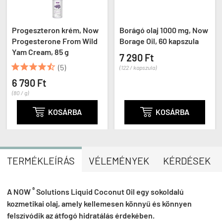
Progeszteron krém, Now
Borágó olaj 1000 mg, Now
Progesterone From Wild
Borage Oil, 60 kapszula
Yam Cream, 85 g
7 290 Ft





(5)
(122 / kapszula)
6 790 Ft
(80 / g)

KOSÁRBA

KOSÁRBA
TERMÉKLEÍRÁS
VÉLEMÉNYEK
KÉRDÉSEK
®
A
NOW
Solutions Liquid Coconut Oil egy sokoldalú
kozmetikai olaj, amely kellemesen könnyű és könnyen
felszívódik az átfogó hidratálás érdekében.