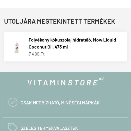
UTOLJÁRA MEGTEKINTETT TERMÉKEK
Folyékony kókuszolaj hidratáló, Now Liquid
Coconut Oil, 473 ml
7 490 Ft

CSAK MEGBÍZHATÓ, MINŐSÉGI MÁRKÁK
C
SZÉLES TERMÉKVÁLASZTÉK