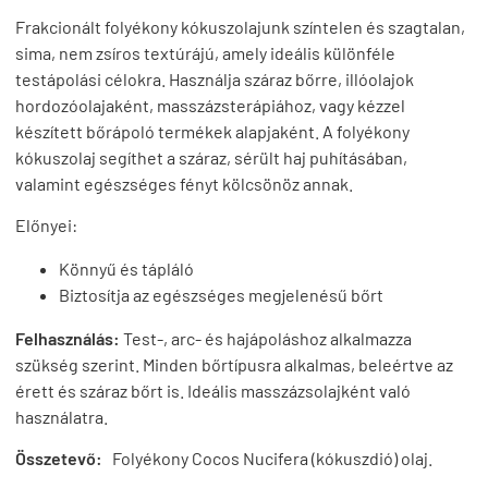
Frakcionált folyékony kókuszolajunk színtelen és szagtalan,
sima, nem zsíros textúrájú, amely ideális különféle
testápolási célokra. Használja száraz bőrre, illóolajok
hordozóolajaként, masszázsterápiához, vagy kézzel
készített bőrápoló termékek alapjaként. A folyékony
kókuszolaj segíthet a száraz, sérült haj puhításában,
valamint egészséges fényt kölcsönöz annak.
Előnyei:
Könnyű és tápláló
Biztosítja az egészséges megjelenésű bőrt
Felhasználás:
Test-, arc- és hajápoláshoz alkalmazza
szükség szerint. Minden bőrtípusra alkalmas, beleértve az
érett és száraz bőrt is. Ideális masszázsolajként való
használatra.
Összetevő:
Folyékony Cocos Nucifera (kókuszdió) olaj.