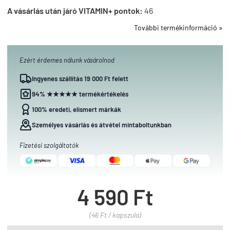
A vásárlás után járó VITAMIN+ pontok:
46
További termékinformáció »
Ezért érdemes nálunk vásárolnod
Ingyenes szállítás 19 000 Ft felett
94% ★★★★★ termékértékelés
100% eredeti, elismert márkák
Személyes vásárlás és átvétel mintaboltunkban
Fizetési szolgáltatók
4 590 Ft
(46 Ft / kapszula)