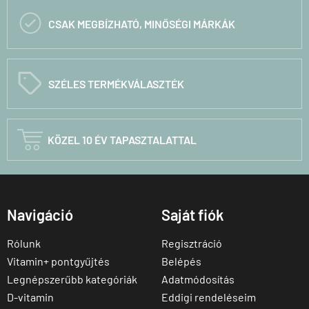

CSAK MEGBÍZHATÓ, MINŐSÉGI MÁRKÁK
C
SZÉLES TERMÉKVÁLASZTÉK

KÖZEL 10 ÉV TAPASZTALATTAL
Navigáció
Saját fiók
Rólunk
Regisztráció
Vitamin+ pontgyűjtés
Belépés
Legnépszerűbb kategóriák
Adatmódosítás
D-vitamin
Eddigi rendeléseim