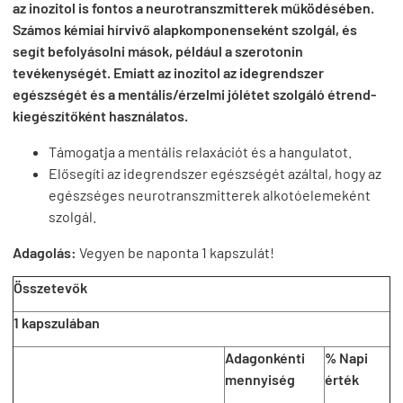
az inozitol is fontos a neurotranszmitterek működésében.
Számos kémiai hírvivő alapkomponenseként szolgál, és
segít befolyásolni mások, például a szerotonin
tevékenységét. Emiatt az inozitol az idegrendszer
egészségét és a mentális/érzelmi jólétet szolgáló étrend-
kiegészítőként használatos.
Támogatja a mentális relaxációt és a hangulatot.
Elősegíti az idegrendszer egészségét azáltal, hogy az
egészséges neurotranszmitterek alkotóelemeként
szolgál.
Adagolás:
Vegyen be naponta 1 kapszulát!
Összetevők
1 kapszulában
Adagonkénti
% Napi
mennyiség
érték