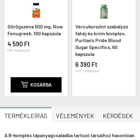
Görögszéna 500 mg, Now
Vércukorszint szabályzó
Fenugreek, 100 kapszula
fahéj és króm komplex,
Puritan's Pride Blood
4 590 Ft
Sugar Specifics, 60
(46 / kapszula)
kapszula
6 390 Ft
(107 / kapszula)

KOSÁRBA
TERMÉKLEÍRÁS
VÉLEMÉNYEK
KÉRDÉSEK
A B-komplex tápanyagcsaládba tartozó társaihoz hasonlóan