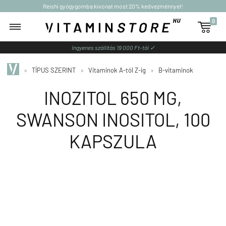
Reishi gyógygomba kivonat most 20% kedvezménnyel!
0

Ingyenes szállítás 19 000 Ft-tól ✓
»
TÍPUS SZERINT
»
Vitaminok A-tól Z-ig
»
B-vitaminok
INOZITOL 650 MG,
SWANSON INOSITOL, 100
KAPSZULA