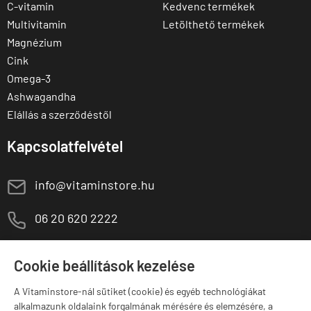
C-vitamin
Kedvenc termékek
Multivitamin
Letölthető termékek
Magnézium
Cink
Omega-3
Ashwagandha
Elállás a szerződéstől
Kapcsolatfelvétel
E
info@vitaminstore.hu
M
06 20 620 2222
1141 Budapest,
T
Szugló u. 83-85.
Cookie beállítások kezelése
H-P:
10:00-18:00
A Vitaminstore-nál sütiket (cookie) és egyéb technológiákat
Márkák
alkalmazunk oldalaink forgalmának mérésére és elemzésére, a